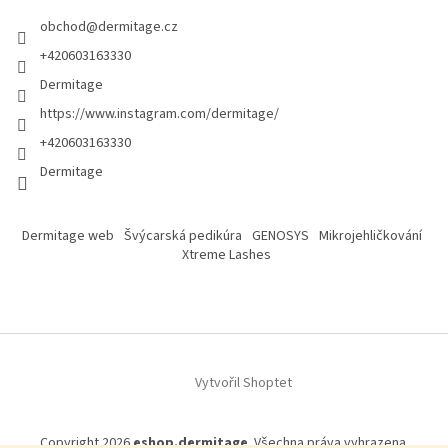
obchod
@
dermitage.cz
+420603163330
Dermitage
https://www.instagram.com/dermitage/
+420603163330
Dermitage
Dermitage web
Švýcarská pedikúra
GENOSYS
Mikrojehličkování
Xtreme Lashes
Vytvořil Shoptet
Copyright 2026
eshop.dermitage
. Všechna práva vyhrazena.