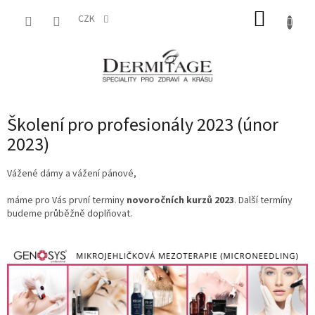
Přejít
NÁKUP
na
CZK
obsah
KOŠÍK
Školení pro profesionály 2023 (únor
2023)
Vážené dámy a vážení pánové,
máme pro Vás první terminy
novoročních kurzů 2023
. Další termíny
budeme průběžně doplňovat.