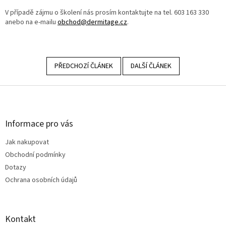
V případě zájmu o školení nás prosím kontaktujte na tel. 603 163 330
anebo na e-mailu
obchod@dermitage.cz
.
PŘEDCHOZÍ ČLÁNEK
DALŠÍ ČLÁNEK
Z
á
p
a
Informace pro vás
t
Jak nakupovat
í
Obchodní podmínky
Dotazy
Ochrana osobních údajů
Kontakt