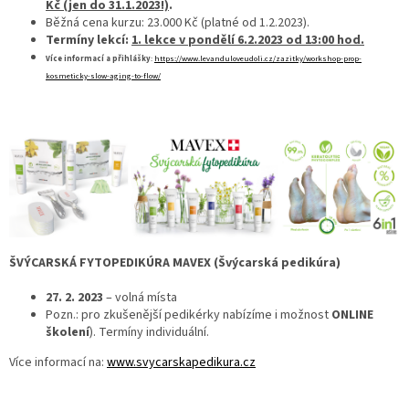
Kč (jen do 31.1.2023!)
.
Běžná cena kurzu: 23.000 Kč (platné od 1.2.2023).
Termíny lekcí:
1. lekce v pondělí 6.2.2023 od 13:00 hod.
Více informací a přihlášky
:
https://www.levanduloveudoli.cz/zazitky/workshop-prop-
kosmeticky-slow-aging-to-flow/
ŠVÝCARSKÁ FYTOPEDIKÚRA MAVEX (Švýcarská pedikúra)
27. 2. 2023
– volná místa
Pozn.: pro zkušenější pedikérky nabízíme i možnost
ONLINE
školení
). Termíny individuální.
Více informací na:
www.svycarskapedikura.cz