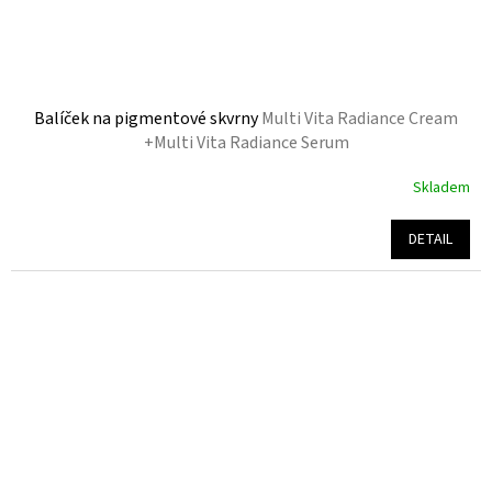
Balíček na pigmentové skvrny
Multi Vita Radiance Cream
+Multi Vita Radiance Serum
Skladem
Průměrné
hodnocení
produktu
DETAIL
je
5,0
z
5
hvězdiček.