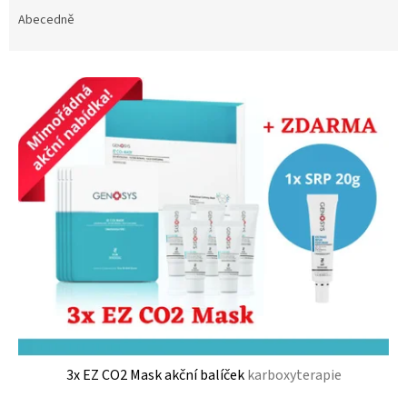
z
e
Abecedně
n
í
V
p
ý
r
p
o
i
d
s
u
p
k
r
t
o
ů
d
u
k
t
ů
3x EZ CO2 Mask akční balíček
karboxyterapie