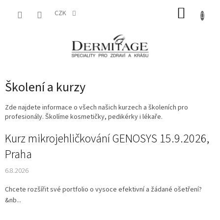
Přejít
NÁKUP
na
CZK
obsah
KOŠÍK
Školení a kurzy
Zde najdete informace o všech našich kurzech a školeních pro
profesionály. Školíme kosmetičky, pedikérky i lékaře.
V
Kurz mikrojehličkování GENOSYS 15.9.2026,
ý
Praha
p
i
6.8.2026
s
č
Chcete rozšířit své portfolio o vysoce efektivní a žádané ošetření?
l
&nb...
á