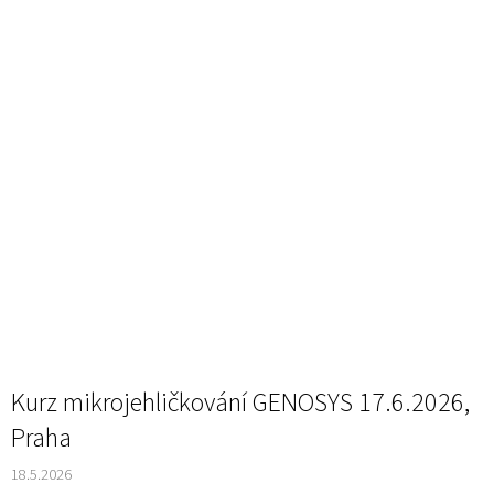
n
k
ů
Kurz mikrojehličkování GENOSYS 17.6.2026,
Praha
18.5.2026