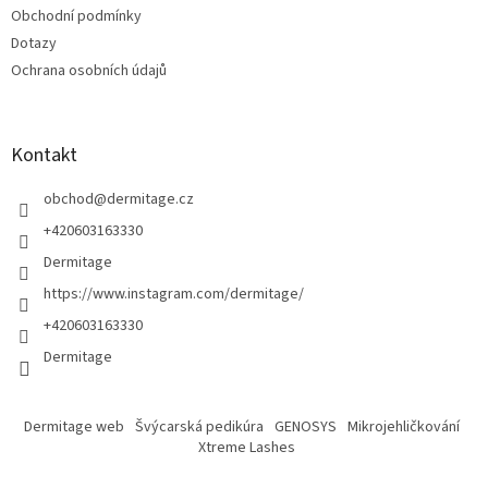
Obchodní podmínky
k
y
Dotazy
v
Ochrana osobních údajů
ý
p
i
s
Kontakt
u
obchod
@
dermitage.cz
+420603163330
Dermitage
https://www.instagram.com/dermitage/
+420603163330
Dermitage
Dermitage web
Švýcarská pedikúra
GENOSYS
Mikrojehličkování
Xtreme Lashes