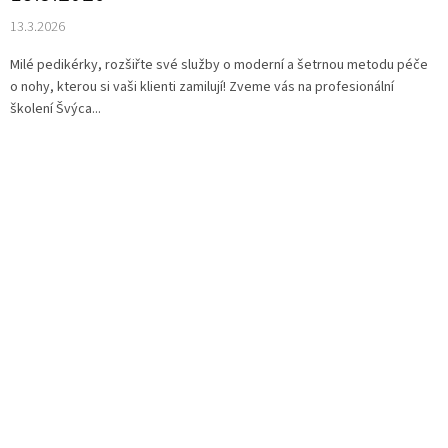
13.3.2026
Milé pedikérky, rozšiřte své služby o moderní a šetrnou metodu péče
o nohy, kterou si vaši klienti zamilují! Zveme vás na profesionální
školení Švýca...