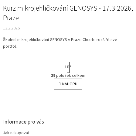
Kurz mikrojehličkování GENOSYS - 17.3.2026,
Praze
13.2.2026
Školení mikrojehličkování GENOSYS v Praze Chcete rozšířit své
portfol...
S
1
5
t
r
29
položek celkem
O
á
v
NAHORU
n
l
k
o
á
v
Z
d
á
a
á
n
c
p
í
í
a
Informace pro vás
p
t
r
Jak nakupovat
í
v