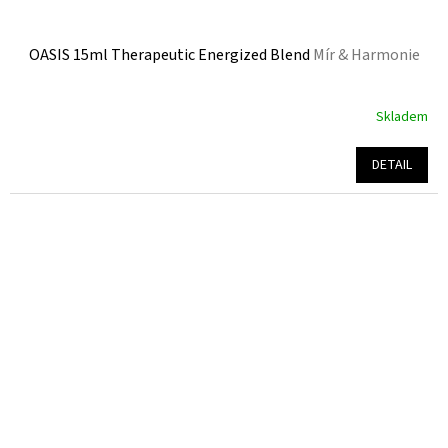
OASIS 15ml Therapeutic Energized Blend
Mír & Harmonie
Skladem
Průměrné
hodnocení
produktu
DETAIL
je
5,0
z
5
hvězdiček.