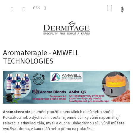
Přejít
NÁKUP
na
CZK
obsah
KOŠÍK
Aromaterapie - AMWELL
TECHNOLOGIES
Aromaterapie
je umění použití
esenciálních olejů nebo směsí.
Pokožkou nebo dýchacími cestami jemné účinky vůně napomáhají
relaxaci a stimulaci těla, mysli a ducha. Blahodárnou sílu vůně můžete
využívat doma, v kanceláři nebo přímo na pokožku.