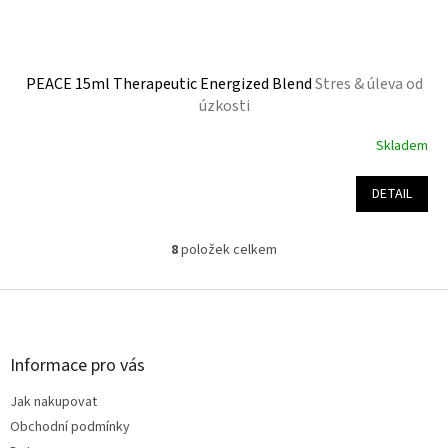
PEACE 15ml Therapeutic Energized Blend
Stres & úleva od
úzkosti
Skladem
Průměrné
hodnocení
produktu
DETAIL
je
5,0
z
8
položek celkem
O
5
v
hvězdiček.
l
Z
á
á
d
p
a
a
Informace pro vás
c
t
í
Jak nakupovat
í
p
Obchodní podmínky
r