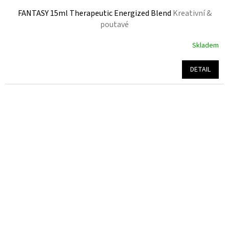
FANTASY 15ml Therapeutic Energized Blend
Kreativní &
poutavé
Skladem
Průměrné
hodnocení
produktu
DETAIL
je
5,0
z
5
hvězdiček.