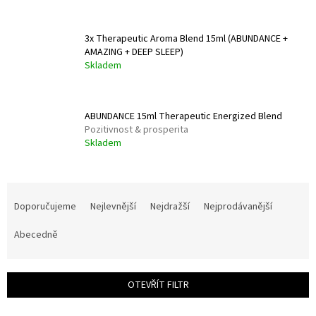
3x Therapeutic Aroma Blend 15ml (ABUNDANCE +
AMAZING + DEEP SLEEP)
Skladem
ABUNDANCE 15ml Therapeutic Energized Blend
Pozitivnost & prosperita
Skladem
Ř
a
Doporučujeme
Nejlevnější
Nejdražší
Nejprodávanější
z
e
Abecedně
n
í
p
OTEVŘÍT FILTR
r
o