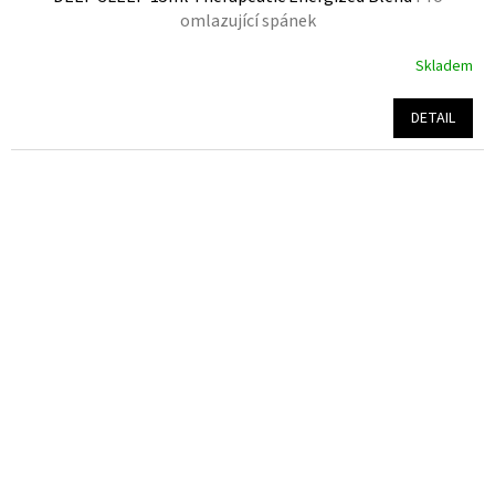
omlazující spánek
Skladem
Průměrné
hodnocení
produktu
DETAIL
je
5,0
z
5
hvězdiček.