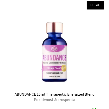
M
produktu
DETAIL
je
A
5,0
z
5
hvězdiček.
ABUNDANCE 15ml Therapeutic Energized Blend
Pozitivnost & prosperita