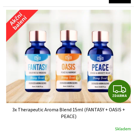
je
A
5,0
z
5
hvězdiček.
Z
ZDARMA
D
3x Therapeutic Aroma Blend 15ml (FANTASY + OASIS +
A
PEACE)
R
Skladem
Průměrné
hodnocení