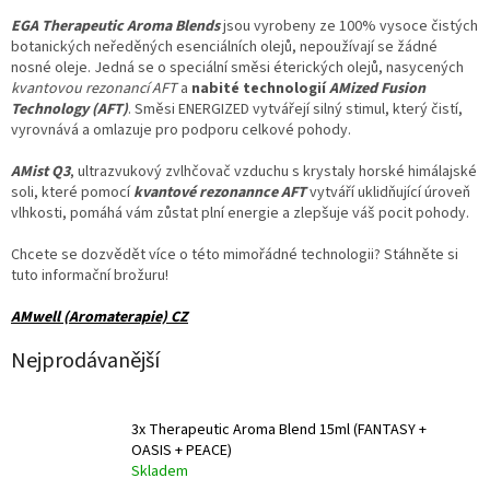
EGA Therapeutic Aroma Blends
jsou vyrobeny ze 100% vysoce čistých
botanických neředěných esenciálních olejů, nepoužívají se žádné
nosné oleje.
Jedná se o speciální směsi éterických olejů, nasycených
kvantovou rezonancí AFT
a
nabité technologií
AMized Fusion
Technology (AFT)
. Směsi ENERGIZED vytvářejí silný stimul, který čistí,
vyrovnává a omlazuje pro podporu celkové pohody.
AMist Q3
, ultrazvukový zvlhčovač vzduchu s krystaly horské himálajské
soli, které pomocí
kvantové rezonannce AFT
vytváří uklidňující úroveň
vlhkosti, pomáhá vám zůstat plní energie a zlepšuje váš pocit pohody.
Chcete se dozvědět více o této mimořádné technologii? Stáhněte si
tuto informační brožuru!
AMwell (Aromaterapie) CZ
Nejprodávanější
3x Therapeutic Aroma Blend 15ml (FANTASY +
OASIS + PEACE)
Skladem