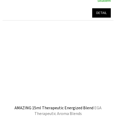
Skladem
Průměrné
hodnocení
produktu
DETAIL
je
5,0
z
5
hvězdiček.
AMAZING 15ml Therapeutic Energized Blend
EGA
Therapeutic Aroma Blends