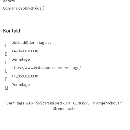
v
Dotazy
k
Ochrana osobních údajů
y
v
ý
p
Kontakt
i
s
obchod
@
dermitage.cz
u
+420603163330
Dermitage
https://www.instagram.com/dermitage/
+420603163330
Dermitage
Dermitage web
Švýcarská pedikúra
GENOSYS
Mikrojehličkování
Xtreme Lashes