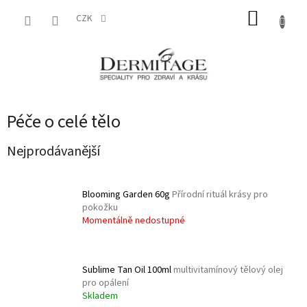
Přejít
NÁKUP
na
CZK
obsah
KOŠÍK
Péče o celé tělo
Nejprodávanější
Blooming Garden 60g
Přírodní rituál krásy pro
pokožku
Momentálně nedostupné
Sublime Tan Oil 100ml
multivitamínový tělový olej
pro opálení
Skladem