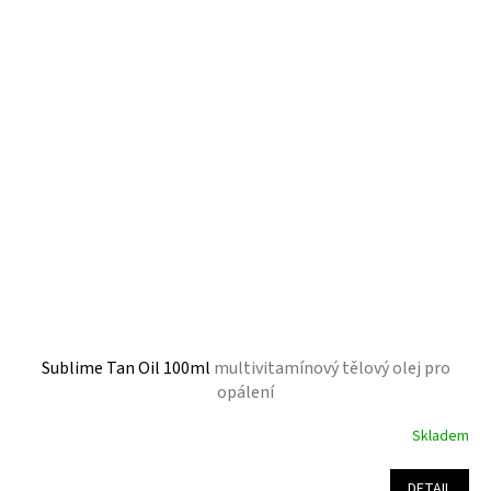
5,0
z
5
hvězdiček.
Sublime Tan Oil 100ml
multivitamínový tělový olej pro
opálení
Skladem
Průměrné
hodnocení
produktu
DETAIL