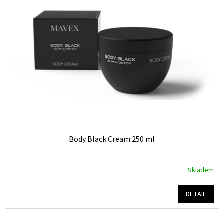
Body Black Cream 250 ml
Skladem
Průměrné
hodnocení
produktu
DETAIL
je
5,0
z