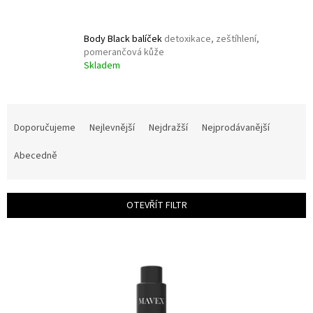
Body Black balíček
detoxikace, zeštíhlení,
pomerančová kůže
Skladem
Ř
a
Doporučujeme
Nejlevnější
Nejdražší
Nejprodávanější
z
e
Abecedně
n
í
p
OTEVŘÍT FILTR
r
o
V
d
ý
u
p
k
i
t
s
ů