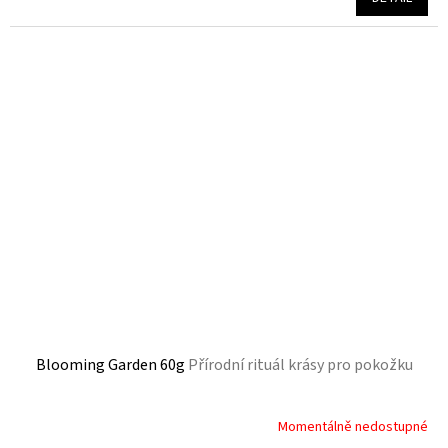
je
4,8
z
5
hvězdiček.
Blooming Garden 60g
Přírodní rituál krásy pro pokožku
Momentálně nedostupné
Průměrné