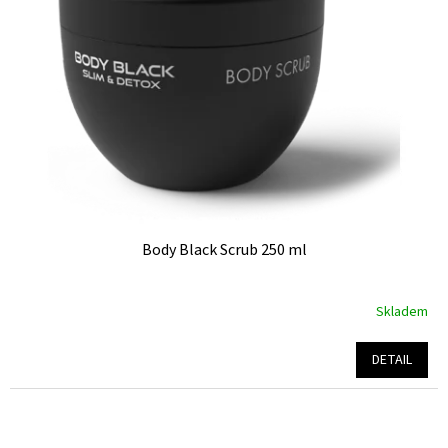
Body Black Scrub 250 ml
Skladem
Průměrné
hodnocení
produktu
DETAIL
je
5,0
z
5
hvězdiček.