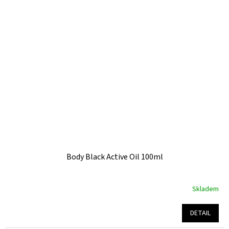
5
hvězdiček.
Body Black Active Oil 100ml
Skladem
Průměrné
hodnocení
produktu
DETAIL
je