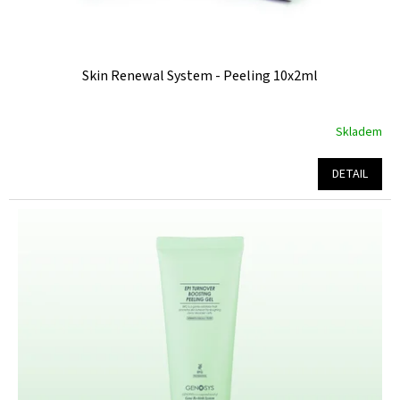
ů
Skin Renewal System - Peeling 10x2ml
Skladem
Průměrné
hodnocení
produktu
DETAIL
je
5,0
z
5
hvězdiček.