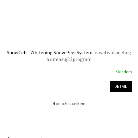
SnowCell - Whitening Snow Peel System
inovativní peeling
a omlazující program
Skladem
Průměrné
hodnocení
produktu
DETAIL
je
5,0
z
4
položek celkem
O
5
v
hvězdiček.
l
Z
á
á
d
p
a