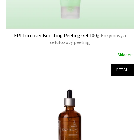
EPI Turnover Boosting Peeling Gel 100g
Enzymový a
celulózový peeling
Skladem
Průměrné
hodnocení
produktu
DETAIL
je
4,8
z
5
hvězdiček.