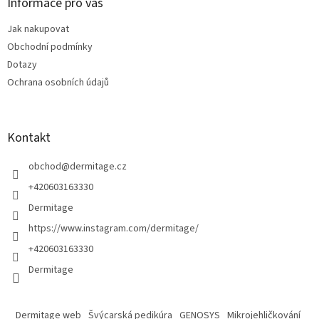
a
Informace pro vás
c
t
í
Jak nakupovat
í
p
Obchodní podmínky
r
v
Dotazy
k
Ochrana osobních údajů
y
v
ý
p
Kontakt
i
s
obchod
@
dermitage.cz
u
+420603163330
Dermitage
https://www.instagram.com/dermitage/
+420603163330
Dermitage
Dermitage web
Švýcarská pedikúra
GENOSYS
Mikrojehličkování