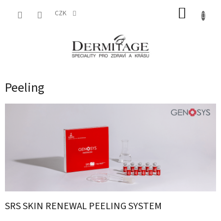
Přejít
NÁKUP
na
CZK
obsah
KOŠÍK
Peeling
SRS SKIN RENEWAL PEELING SYSTEM