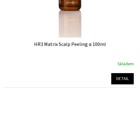
HR3 Matrix Scalp Peeling α 100ml
Skladem
Průměrné
hodnocení
produktu
DETAIL
je
5,0
z
5
hvězdiček.