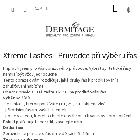
Přejít
NÁKUP
na
CZK
obsah
KOŠÍK
Xtreme Lashes - Průvodce při výběru řas
Připravili jsem pro Vás obrazového průvodce. Vybrat syntetické řasy
nemusí být vždy jednoduché.
Tento obrázek vám rozklíčuje, jaké druhy řas k prodlužování a
zahušťování nabízíme.
Obecná pravidla jistě znáte z kurzu na prodlužování řas.
Výběr se řídí:
- technikou, kterou používáte (1:1, 2:1, 3:1 i objemovky).
- přírodními řasami vašich klientek
- podle vzhledu, kterého chcete dosáhnout i trvanlivosti prodloužení.
Pokud potřebujete poradit, zavolejte nám.
Délka řas:
Zpravidla se pracuje s řasami v délkách 6 - 14mm
Tvar řas - zakřivení: