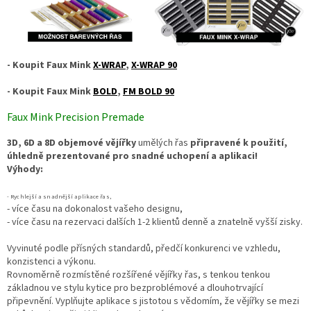
- Koupit Faux Mink
X-WRAP
,
X-WRAP 90
- Koupit Faux Mink
BOLD
,
FM BOLD 90
Faux Mink Precision Premade
3D, 6D a 8D objemové vějířky
umělých řas
připravené k použití,
úhledně prezentované pro snadné uchopení a aplikaci!
Výhody:
- Rychlejší a snadnější aplikace řas,
- více času na dokonalost vašeho designu,
- více času na rezervaci dalších 1-2 klientů denně a znatelně vyšší zisky.
Vyvinuté podle přísných standardů, předčí konkurenci ve vzhledu,
konzistenci a výkonu.
Rovnoměrně rozmístěné rozšířené vějířky řas, s tenkou tenkou
základnou ve stylu kytice pro bezproblémové a dlouhotrvající
připevnění. Vyplňujte aplikace s jistotou s vědomím, že vějířky se mezi