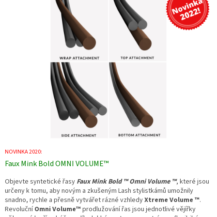
NOVINKA 2020:
Faux Mink Bold OMNI VOLUME™
Objevte syntetické řasy
Faux Mink Bold ™ Omni Volume ™
, které jsou
určeny k tomu, aby novým a zkušeným Lash stylistkámů umožnily
snadno, rychle a přesně vytvářet rázné vzhledy
Xtreme Volume ™
.
Revoluční
Omni Volume™
prodlužování řas jsou jednotlivé vějířky