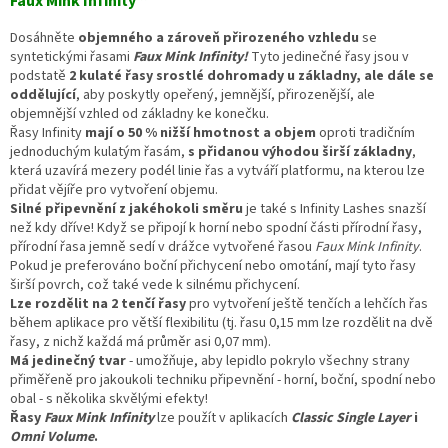
Faux Mink Infinity™
Dosáhněte
objemného a zároveň přirozeného vzhledu
se
syntetickými řasami
Faux Mink Infinity!
Tyto jedinečné řasy jsou v
podstatě
2 kulaté řasy srostlé dohromady u základny, ale dále se
oddělující
, aby poskytly opeřený, jemnější, přirozenější, ale
objemnější vzhled od základny ke konečku.
Řasy Infinity
mají o 50 % nižší hmotnost a objem
oproti tradičním
jednoduchým kulatým řasám,
s přidanou výhodou širší základny
,
která uzavírá mezery podél linie řas a vytváří platformu, na kterou lze
přidat vějíře pro vytvoření objemu.
Silné připevnění z jakéhokoli směru
je také s Infinity Lashes snazší
než kdy dříve! Když se připojí k horní nebo spodní části přírodní řasy,
přírodní řasa jemně sedí v drážce vytvořené řasou
Faux Mink Infinity
.
Pokud je preferováno boční přichycení nebo omotání, mají tyto řasy
širší povrch, což také vede k silnému přichycení.
Lze rozdělit na 2 tenčí řasy
pro vytvoření ještě tenčích a lehčích řas
během aplikace pro větší flexibilitu (tj. řasu 0,15 mm lze rozdělit na dvě
řasy, z nichž každá má průměr asi 0,07 mm).
Má jedinečný tvar
- umožňuje, aby lepidlo pokrylo všechny strany
přiměřeně pro jakoukoli techniku připevnění - horní, boční, spodní nebo
obal - s několika skvělými efekty!
Řasy
Faux Mink Infinity
lze použít v aplikacích
Classic Single Layer
i
Omni Volume
.