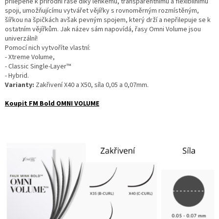
přilepené k přírodní řase díky lehkému, transparentnímu a flexibilnímu
spoji, umožňujícímu vytvářet vějířky s rovnoměrným rozmístěným,
šířkou na špičkách avšak pevným spojem, který drží a nepřilepuje se k
ostatním vějířkům. Jak název sám napovídá, řasy Omni Volume jsou
univerzální!
Pomocí nich vytvoříte vlastní:
- Xtreme Volume,
- Classic Single-Layer™
- Hybrid.
Varianty:
Zakřivení X40 a X50, síla 0,05 a 0,07mm.
Koupit FM Bold OMNI VOLUME