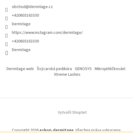
obchod
@
dermitage.cz
+420603163330
Dermitage
https://www.instagram.com/dermitage/
+420603163330
Dermitage
Dermitage web
Švýcarská pedikúra
GENOSYS
Mikrojehličkování
Xtreme Lashes
Vytvořil Shoptet
Copyright 2026
eshop.dermitage
. Všechna práva vyhrazena.