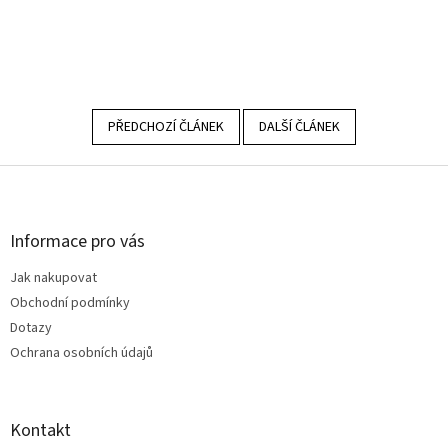
PŘEDCHOZÍ ČLÁNEK
DALŠÍ ČLÁNEK
Z
á
p
a
Informace pro vás
t
Jak nakupovat
í
Obchodní podmínky
Dotazy
Ochrana osobních údajů
Kontakt