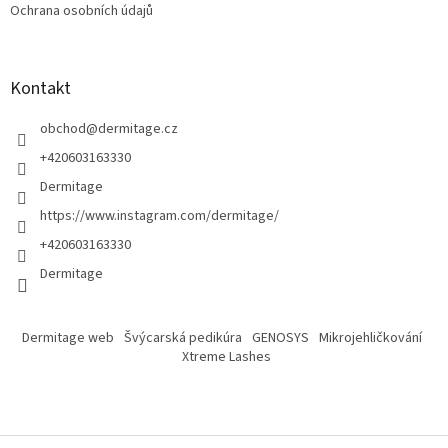
Ochrana osobních údajů
Kontakt
obchod
@
dermitage.cz
+420603163330
Dermitage
https://www.instagram.com/dermitage/
+420603163330
Dermitage
Dermitage web
Švýcarská pedikúra
GENOSYS
Mikrojehličkování
Xtreme Lashes