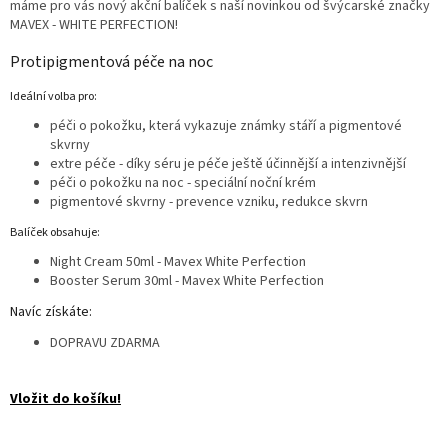
máme pro vás nový akční balíček s naší novinkou od švýcarské značky
MAVEX - WHITE PERFECTION!
Protipigmentová péče na noc
Ideální volba pro:
péči o pokožku, která vykazuje známky stáří a pigmentové
skvrny
extre péče - díky séru je péče ještě účinnější a intenzivnější
péči o pokožku na noc - speciální noční krém
pigmentové skvrny - prevence vzniku, redukce skvrn
Balíček obsahuje:
Night Cream 50ml - Mavex White Perfection
Booster Serum 30ml - Mavex White Perfection
Navíc získáte:
DOPRAVU ZDARMA
Vložit do košíku!