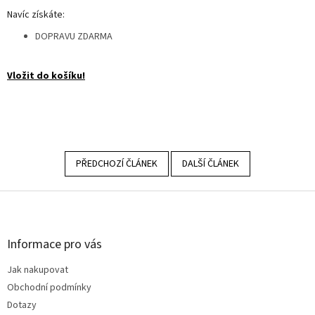
Navíc získáte:
DOPRAVU ZDARMA
Vložit do košíku!
PŘEDCHOZÍ ČLÁNEK
DALŠÍ ČLÁNEK
Z
á
p
a
Informace pro vás
t
Jak nakupovat
í
Obchodní podmínky
Dotazy