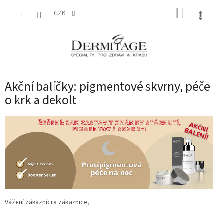
Přejít
NÁKUP
na
CZK
obsah
KOŠÍK
Akční balíčky: pigmentové skvrny, péče
o krk a dekolt
Vážení zákazníci a zákaznice,