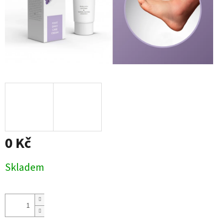
0 Kč
Měrná
Skladem
cena: