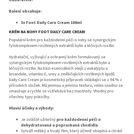
odběratele.
Balení obsahuje:
3x Foot Daily Care Cream 100ml
KRÉM NA NOHY FOOT DAILY CARE CREAM
Populární krém pro každodenní péči o nohy se synergickým
fytokomplexem rostlinných extraktů bylin a léčivých rostlin.
Hydratační, vyživující a ochranný krém formulovaný se
synergickým fytokomplexem rostlinných extraktů bylin a
léčivých rostlin. Na bázi esenciálních olejů z eukalyptu a
levandule, vitamínu E, urey a změkčujících rostlinných lipidů.
Daily Care Cream je kosmetický přípravek skládající se z 94 % z
přírodních složek. Má jemnou a jemnou texturu, velmi snadno se
vmasíruje a rychle se vstřebává bez mastnoty. Vhodný pro
všechny typy pokožky.
Hlavní účinky a výhody:
Je zvláště užitečný
pro každodenní péči o
dehydratovaná a popraskaná chodidla
Vytváří měkký a trvalý film, který účinně obepíná a chrání