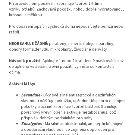
Při pravidelném používání zabraňuje tvorbě
trhlin
a
vzniku
otlaků
. Zachovává pokožku nohou dobře hydratovanou,
krásnou a měkkou.
Pro dosažení lepších výsledků doma nepoužívejte pemzu nebo
rašpli.
NEOBSAHUJE ŽÁDNÉ:
parabeny, minerální oleje a parafíny,
donory formaldehydu, mikroplasty, živočišné deriváty
Návod k použití:
Aplikujte 1 nebo 2 krát denně masírováním až
do úplného vstřebání. Zevní použití, vyhněte se kontaktu s
očima.
Aktivní látky:
Levandule
-
Díky své silné antiseptické a dezinfekční
vlastnosti očišťuje pokožku, upřednostňuje proces hojení
pokožky a účinně zabraňuje tvorbě bakterií. Stimuluje
povrchový krevní oběh a aktivuje metabolismus, což
přispívá k dobrým podmínkám pro nohy.
Eucalyptus
-
Má silné antibakteriální, antiseptické, hojivé
a deodorační vlastnosti. Je zejména doporučen pro