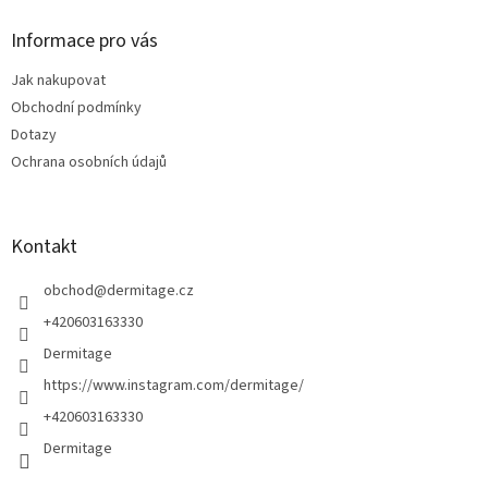
p
a
Informace pro vás
t
Jak nakupovat
í
Obchodní podmínky
Dotazy
Ochrana osobních údajů
Kontakt
obchod
@
dermitage.cz
+420603163330
Dermitage
https://www.instagram.com/dermitage/
+420603163330
Dermitage