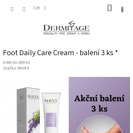
Přejít
NÁKUP
na
CZK
obsah
KOŠÍK
Foot Daily Care Cream - balení 3 ks *
A-MA-01-009-03
Značka:
MAVEX