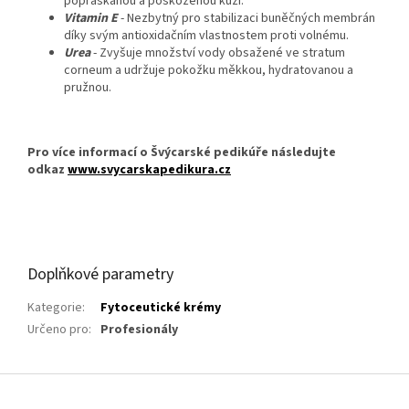
popraskanou a poškozenou kůži.
Vitamin E
- Nezbytný pro stabilizaci buněčných membrán
díky svým antioxidačním vlastnostem proti volnému.
Urea
- Zvyšuje množství vody obsažené ve stratum
corneum a udržuje pokožku měkkou, hydratovanou a
pružnou.
Pro více informací o Švýcarské pedikúře následujte
odkaz
www.svycarskapedikura.cz
Doplňkové parametry
Kategorie
:
Fytoceutické krémy
Určeno pro
:
Profesionály
Z
á