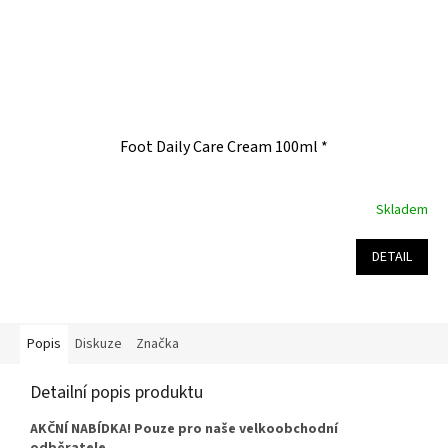
Foot Daily Care Cream 100ml *
Skladem
Průměrné
hodnocení
produktu
DETAIL
je
5,0
z
5
Popis
Diskuze
Značka
hvězdiček.
Detailní popis produktu
AKČNÍ NABÍDKA! Pouze pro naše velkoobchodní