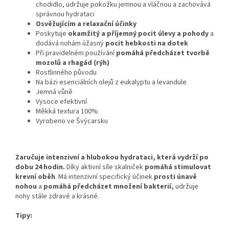
chodidlo, udržuje pokožku jemnou a vláčnou a zachovává
správnou hydrataci
Osvěžujícím a relaxační účinky
Poskytuje
okamžitý a příjemný pocit úlevy a pohody
a
dodává nohám úžasný
pocit hebkosti na dotek
Při pravidelném používání
pomáhá předcházet tvorbě
mozolů a rhagád (rýh)
Rostlinného původu
Na bázi esenciálních olejů z eukalyptu a levandule
Jemná vůně
Vysoce efektivní
Měkká textura 100%
Vyrobeno ve Švýcarsku
Zaručuje intenzivní a hlubokou hydrataci, která vydrží po
dobu 24 hodin.
Díky aktivní síle skalniček
pomáhá stimulovat
krevní oběh
. Má intenzivní specifický účinek
prosti únavě
nohou
a
pomáhá předcházet množení bakterií,
udržuje
nohy stále zdravé a krásné.
Tipy: