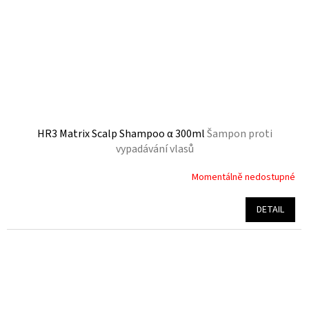
HR3 Matrix Scalp Shampoo α 300ml
Šampon proti
vypadávání vlasů
Momentálně nedostupné
Průměrné
hodnocení
produktu
DETAIL
je
5,0
z
5
hvězdiček.