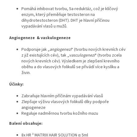
Pomáhá inhibovat tvorbu, 5a-reduktáz, což je klíčový
enzym, který přeměňuje testosteron na
dihydrotestosteron (DHT). DHT je hlavní příčinou
vypadávání vlasů u mužů.
Angiogeneze
&
vaskulogeneze
Podporuje jak „
angiogenezi
“ (tvorbu nových krevních cév
z již existujících cév), tak „
vasculogenezi
“ (tvorbu zcela
nových krevních cév). Výsledkem je zlepšení krevního
oběhu a do vlasových folikulů se přivádí více kyslíku a
živin.
Účinky:
Zabraňuje hlavním příčinám vypadávání vlasů
Zlepšuje výživu vlasových folikulů díky podpoře
angiogeneze
Reguluje nadměrnou tvorbu kožního mazu
Balení obsahuje:
8x HR ³ MATRIX HAIR SOLUTION α 5ml