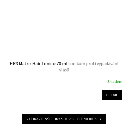
HR3 Matrix Hair Tonic α 70 ml
tonikum proti vypadávání
vlasů
Skladem
Průměrné
hodnocení
produktu
DETAIL
je
4,9
z
5
ZOBRAZIT VŠECHNY SOUVISEJÍCÍ PRODUKTY
hvězdiček.