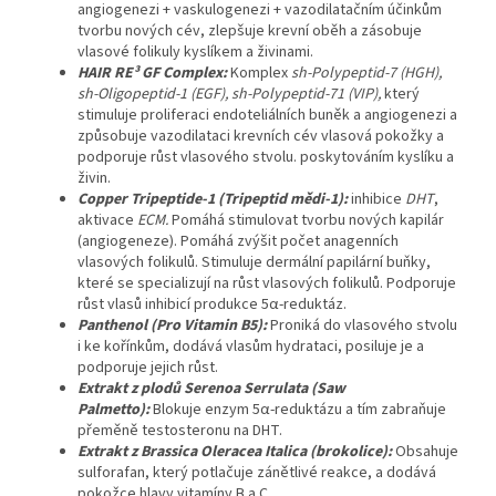
angiogenezi + vaskulogenezi + vazodilatačním účinkům
tvorbu nových cév, zlepšuje krevní oběh a zásobuje
vlasové folikuly kyslíkem a živinami.
HAIR RE³ GF Complex:
Komplex
sh-Polypeptid-7 (HGH),
sh-Oligopeptid-1 (EGF), sh-Polypeptid-71 (VIP),
který
stimuluje proliferaci endoteliálních buněk a angiogenezi a
způsobuje vazodilataci krevních cév vlasová pokožky a
podporuje růst vlasového stvolu. poskytováním kyslíku a
živin.
Copper Tripeptide-1 (Tripeptid mědi-1):
inhibice
DHT
,
aktivace
ECM.
Pomáhá stimulovat tvorbu nových kapilár
(angiogeneze). Pomáhá zvýšit počet anagenních
vlasových folikulů. Stimuluje dermální papilární buňky,
které se specializují na růst vlasových folikulů. Podporuje
růst vlasů inhibicí produkce 5α-reduktáz.
Panthenol (P
ro Vitamin B5):
Proniká do vlasového stvolu
i ke kořínkům, dodává vlasům hydrataci, posiluje je a
podporuje jejich růst.
Extrakt z plodů Serenoa Serrulata (Saw
Palmetto):
Blokuje enzym 5α-reduktázu a tím zabraňuje
přeměně testosteronu na DHT.
Extrakt z Brassica Oleracea Italica (brokolice):
Obsahuje
sulforafan, který potlačuje zánětlivé reakce, a dodává
pokožce hlavy vitamíny B a C.