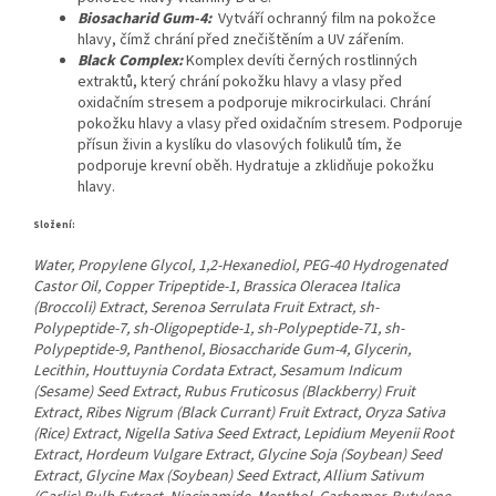
Biosacharid Gum-4:
Vytváří ochranný film na pokožce
hlavy, čímž chrání před znečištěním a UV zářením.
Black Complex:
Komplex devíti černých rostlinných
extraktů, který chrání pokožku hlavy a vlasy před
oxidačním stresem a podporuje mikrocirkulaci.
Chrání
pokožku hlavy a vlasy před oxidačním stresem. Podporuje
přísun živin a kyslíku do vlasových folikulů tím, že
podporuje krevní oběh. Hydratuje a zklidňuje pokožku
hlavy.
Složení:
Water, Propylene Glycol, 1,2-Hexanediol, PEG-40 Hydrogenated
Castor Oil, Copper Tripeptide-1, Brassica Oleracea Italica
(Broccoli) Extract, Serenoa Serrulata Fruit Extract, sh-
Polypeptide-7, sh-Oligopeptide-1, sh-Polypeptide-71, sh-
Polypeptide-9, Panthenol, Biosaccharide Gum-4, Glycerin,
Lecithin, Houttuynia Cordata Extract, Sesamum Indicum
(Sesame) Seed Extract, Rubus Fruticosus (Blackberry) Fruit
Extract, Ribes Nigrum (Black Currant) Fruit Extract, Oryza Sativa
(Rice) Extract, Nigella Sativa Seed Extract, Lepidium Meyenii Root
Extract, Hordeum Vulgare Extract, Glycine Soja (Soybean) Seed
Extract, Glycine Max (Soybean) Seed Extract, Allium Sativum