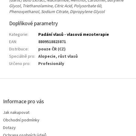
(Garlic) Bulb Extract, Niacinamide, Menthol, Carbomer, Butylene
Glycol, Triethanolamine, Citric Acid, Polysorbate 60,
Phenoxyethanol, Sodium Citrate, Dipropylene Glycol
Doplňkové parametry
Kategorie
:
Padání vlasů - vlasová mezoterapie
EAN
:
8809518823871
Distribuce
:
pouze ČR (CZ)
Speciálně pro
:
Alopecie, růst vlasů
Určeno pro
:
Profesionály
Z
á
p
a
Informace pro vás
t
Jak nakupovat
í
Obchodní podmínky
Dotazy
Ochrana osobních údajů