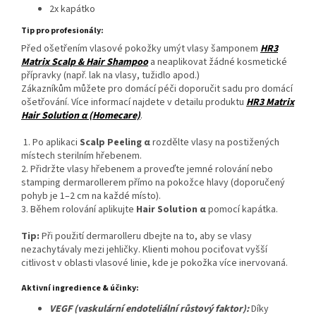
2x kapátko
Tip pro profesionály:
Před ošetřením vlasové pokožky umýt vlasy šamponem
HR3
Matrix Scalp & Hair Shampoo
a neaplikovat žádné kosmetické
přípravky (např. lak na vlasy, tužidlo apod.)
Zákazníkům můžete pro domácí péči doporučit sadu pro domácí
ošetřování. Více informací najdete v detailu produktu
HR3 Matrix
Hair Solution α (Homecare)
.
1. Po aplikaci
Scalp Peeling α
rozdělte vlasy na postižených
místech sterilním hřebenem.
2. Přidržte vlasy hřebenem a proveďte jemné rolování nebo
stamping dermarollerem přímo na pokožce hlavy (doporučený
pohyb je 1–2 cm na každé místo).
3. Během rolování aplikujte
Hair Solution α
pomocí kapátka.
Tip:
Při použití dermarolleru dbejte na to, aby se vlasy
nezachytávaly mezi jehličky. Klienti mohou pociťovat vyšší
citlivost v oblasti vlasové linie, kde je pokožka více inervovaná.
Aktivní ingredience & účinky:
VEGF (vaskulární endoteliální růstový faktor):
Díky