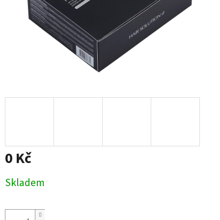
0 Kč
Měrná
Skladem
cena: