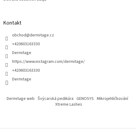
Kontakt
obchod
@
dermitage.cz
+420603163330
Dermitage
https://www.instagram.com/dermitage/
+420603163330
Dermitage
Dermitage web
Švýcarská pedikúra
GENOSYS
Mikrojehličkování
Xtreme Lashes