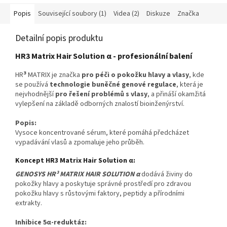
Popis
Související soubory (1)
Videa (2)
Diskuze
Značka
Detailní popis produktu
HR3 Matrix Hair Solution α - profesionální balení
3
HR
MATRIX je značka
pro péči o pokožku hlavy a vlasy
, kde
se používá
technologie buněčné genové regulace
, která je
nejvhodnější
pro řešení problémů s vlasy
, a přináší okamžitá
vylepšení na základě odborných znalostí bioinženýrství.
Popis:
Vysoce koncentrované sérum, které pomáhá předcházet
vypadávání vlasů a zpomaluje jeho průběh.
Koncept HR3 Matrix Hair Solution α:
GENOSYS HR³ MATRIX HAIR SOLUTION α
dodává živiny do
pokožky hlavy a poskytuje správné prostředí pro zdravou
pokožku hlavy s růstovými faktory, peptidy a přírodními
extrakty.
Inhibice
5α-
redu
ktáz: