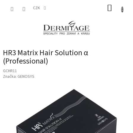
Přejít
NÁKUP
na
CZK
obsah
KOŠÍK
HR3 Matrix Hair Solution α
(Professional)
GCHR11
Značka:
GENOSYS