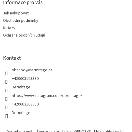
a
Informace pro vás
t
Jak nakupovat
í
Obchodní podmínky
Dotazy
Ochrana osobních údajů
Kontakt
obchod
@
dermitage.cz
+420603163330
Dermitage
https://www.instagram.com/dermitage/
+420603163330
Dermitage
Dermitage web
Švýcarská pedikúra
GENOSYS
Mikrojehličkování