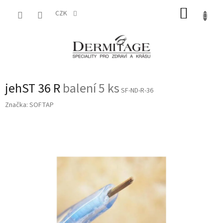
Přejít
NÁKUP
na
CZK
obsah
KOŠÍK
jehST 36 R
balení 5 ks
SF-ND-R-36
Značka:
SOFTAP