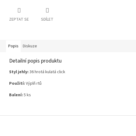
ZEPTAT SE
SDÍLET
Popis
Diskuze
Detailní popis produktu
Styl jehly:
36 hrotá kulatá click
Použití:
Výplň rtů
Balení:
5 ks
Z
á
p