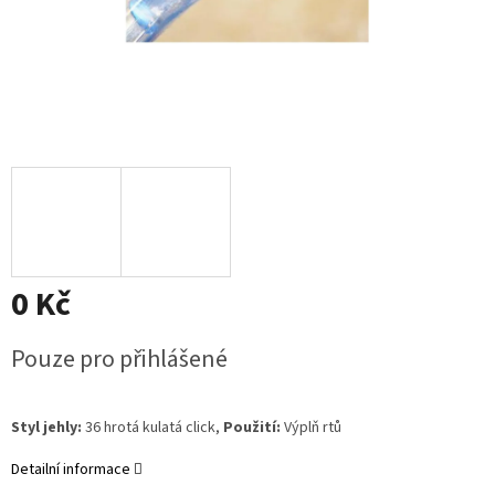
0 Kč
Měrná
Pouze pro přihlášené
cena:
Styl jehly:
36 hrotá kulatá click,
Použití:
Výplň rtů
Detailní informace