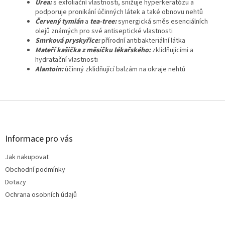
Urea:
s exfoliační vlastnosti, snižuje hyperkeratózu a
podporuje pronikání účinných látek a také obnovu nehtů
Červený tymián
a
tea-tree:
synergická směs esenciálních
olejů známých pro své antiseptické vlastnosti
Smrková pryskyřice:
přírodní antibakteriální látka
Mateří kašička z měsíčku lékařského:
zklidňujícími a
hydratační vlastnosti
Alantoin:
účinný zklidňující balzám na okraje nehtů
Z
á
p
a
Informace pro vás
t
Jak nakupovat
í
Obchodní podmínky
Dotazy
Ochrana osobních údajů