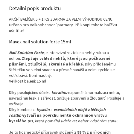
Detailní popis produktu
AKČNÍ BALÍČEK 5 + 1 KS ZDARMA ZA VELMI VÝHODNOU CENU.
Určeno pro Velkoobchodní partnery. Při koupi tohoto balíčku
ušetříte!
Mavex nail solution forte 15ml
Nail Solution Forte
je intenzivní roztok na nehty rukou a
nohou.
Zlepšuje vzhled nehtů, které jsou poškozené
plísněmi, ztluštělé, skvrnité a křehké.
Díky přiloženému
štětečku se velmi snadno a přesně nanáší a velmi rychle se
vstřebává. Není mastný.
Velikost balení: 15 ml
Díky posilujícímu účinku
keratinu
napomáhá normalizaci nehtu,
navrací mu lesk a zářivost. Snižuje zbarvení a žloutnutí. Posiluje a
vyživuje.
Díky kombinaci
kyselin
a
esenciálních olejů z léčivých
rostlin
vytváří na povrchu nehtu ochrannou vrstvu
kyselého pH
, která pomáhá udržovat nehet v dobrém stavu.
Je to kosmetický přípravek složený
z 99 % z přírodních