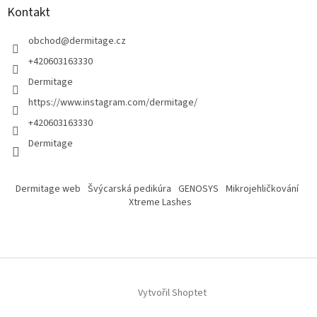
Kontakt
obchod
@
dermitage.cz
+420603163330
Dermitage
https://www.instagram.com/dermitage/
+420603163330
Dermitage
Dermitage web
Švýcarská pedikúra
GENOSYS
Mikrojehličkování
Xtreme Lashes
Vytvořil Shoptet