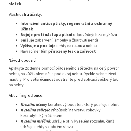
složek
.
Vlastnosti a účinky:
Intenzivní antiseptický, regenerační a ochranný
účinek
Bojuje proti nástupu plísní
odpovědných za mykózu
Snižuje
zabarvení, šmouhy a žloutnutí nehtů
Vyživuje a posiluje
nehty na rukou a nohou
Navrací nehtům
přirozený lesk a zářivost
Návod k použití:
Aplikujte 2x denně pomocí přiloženého štětečku na celý povrch
nehtu, na kůži kolem něj a pod okraj nehtu. Rychle schne. Není
mastný. Pro větší účinnost odstraňte před aplikací veškerý lak
na nehty.
Aktivní ingredience:
Kreatin:
účinný keratinový booster, který posiluje nehet
Kyselina salicylová:
působí na vrstvu rohovky
keratolytickým účinkem
Kyselina mléčná:
udržuje pH v kyselém rozsahu, čímž
udržuje nehty v dobrém stavu