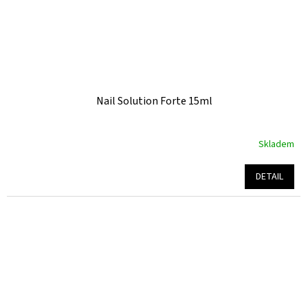
Nail Solution Forte 15ml
Skladem
Průměrné
hodnocení
produktu
DETAIL
je
5,0
z
5
hvězdiček.