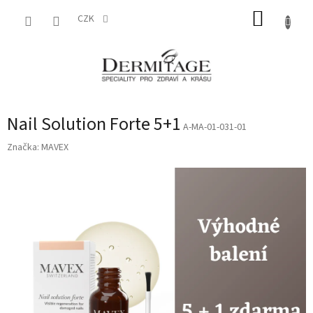
Přejít
NÁKUP
na
CZK
obsah
KOŠÍK
Nail Solution Forte 5+1
A-MA-01-031-01
Značka:
MAVEX