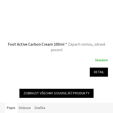
Foot Active Carbon Cream 100ml *
Zápach nohou, zdravé
pocení
Skladem
Průměrné
hodnocení
produktu
DETAIL
je
5,0
z
5
ZOBRAZIT VŠECHNY SOUVISEJÍCÍ PRODUKTY
hvězdiček.
Popis
Diskuze
Značka