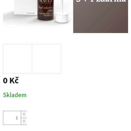
0 Kč
Měrná
Skladem
cena: