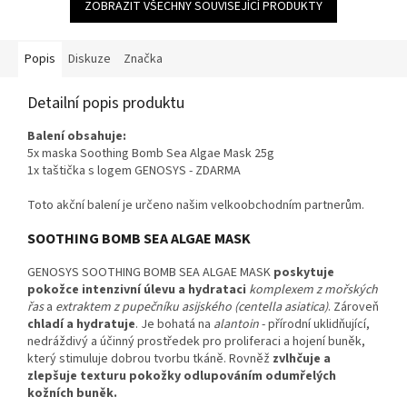
ZOBRAZIT VŠECHNY SOUVISEJÍCÍ PRODUKTY
hvězdiček.
Popis
Diskuze
Značka
Detailní popis produktu
Balení obsahuje:
5x maska Soothing Bomb Sea Algae Mask 25g
1x taštička s logem GENOSYS - ZDARMA
Toto akční balení je určeno našim velkoobchodním partnerům.
SOOTHING BOMB SEA ALGAE MASK
GENOSYS SOOTHING BOMB SEA ALGAE MASK
poskytuje
pokožce intenzivní úlevu a hydrataci
komplexem z mořských
řas
a
extraktem z pupečníku asijského (centella asiatica)
. Zároveň
chladí a hydratuje
. Je bohatá na
alantoin
- přírodní uklidňující,
nedráždivý a účinný prostředek pro proliferaci a hojení buněk,
který stimuluje dobrou tvorbu tkáně. Rovněž
zvlhčuje a
zlepšuje texturu pokožky odlupováním odumřelých
kožních buněk.