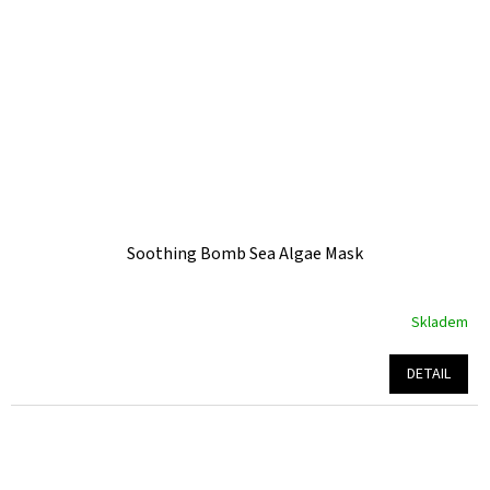
Soothing Bomb Sea Algae Mask
Skladem
Průměrné
hodnocení
produktu
DETAIL
je
4,9
z
5
hvězdiček.