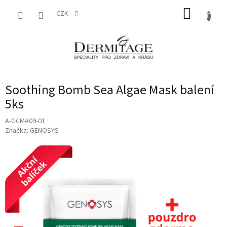
Přejít
NÁKUP
na
CZK
obsah
KOŠÍK
Soothing Bomb Sea Algae Mask balení
5ks
A-GCMA09-01
Značka:
GENOSYS