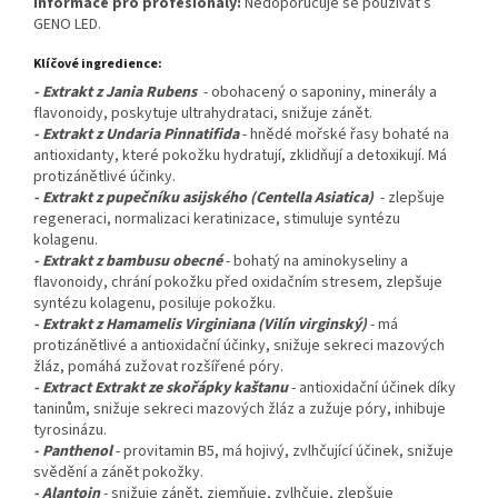
Informace pro profesionály:
Nedoporučuje se používat s
GENO LED.
Klíčové ingredience:
- Extrakt z Jania Rubens
- obohacený o saponiny, minerály a
flavonoidy, poskytuje ultrahydrataci, snižuje zánět.
- Extrakt z Undaria Pinnatifida
- hnědé mořské řasy bohaté na
antioxidanty, které pokožku hydratují, zklidňují a detoxikují. Má
protizánětlivé účinky.
- Extrakt z pupečníku asijského (Centella Asiatica)
- zlepšuje
regeneraci, normalizaci keratinizace, stimuluje syntézu
kolagenu.
- Extrakt z bambusu obecné
- bohatý na aminokyseliny a
flavonoidy, chrání pokožku před oxidačním stresem, zlepšuje
syntézu kolagenu, posiluje pokožku.
- Extrakt z Hamamelis Virginiana (Vilín virginský)
- má
protizánětlivé a antioxidační účinky, snižuje sekreci mazových
žláz, pomáhá zužovat rozšířené póry.
- Extract Extrakt ze skořápky kaštanu
- antioxidační účinek díky
taninům, snižuje sekreci mazových žláz a zužuje póry, inhibuje
tyrosinázu.
- Panthenol
- provitamin B5, má hojivý, zvlhčující účinek, snižuje
svědění a zánět pokožky.
- Alantoin
- snižuje zánět, zjemňuje, zvlhčuje, zlepšuje