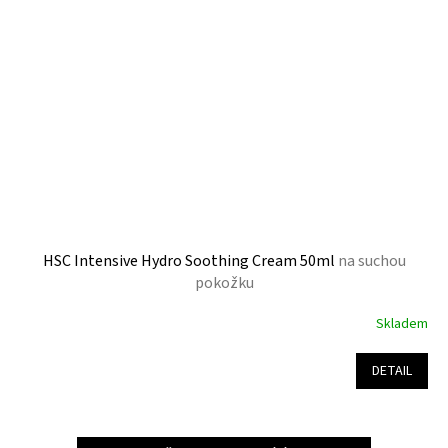
HSC Intensive Hydro Soothing Cream 50ml
na suchou
pokožku
Skladem
Průměrné
hodnocení
produktu
DETAIL
je
5,0
z
5