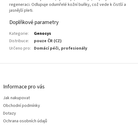
regeneraci. Odlupuje odumřelé kožní buňky, což vede k čistší a
jasnější pleti.
Doplňkové parametry
Kategorie
:
Genosys
Distribuce
:
pouze ČR (CZ)
Určeno pro
:
Domácí péči, profesionály
Z
á
p
a
Informace pro vás
t
Jak nakupovat
í
Obchodní podmínky
Dotazy
Ochrana osobních údajů