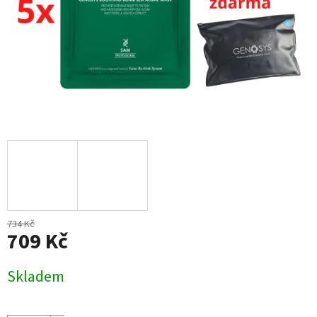
734 Kč
709 Kč
Měrná
Skladem
cena: