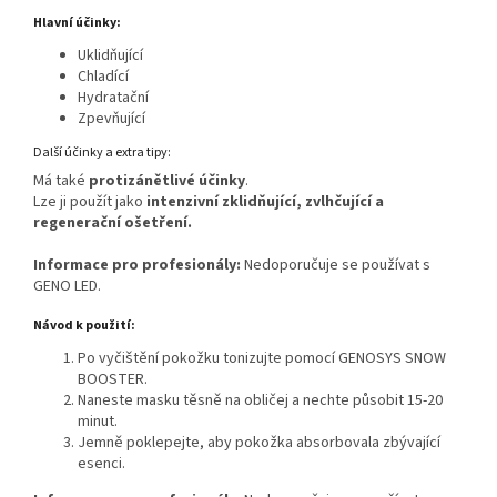
Hlavní účinky:
Uklidňující
Chladící
Hydratační
Zpevňující
Další účinky a extra tipy:
Má také
protizánětlivé účinky
.
Lze ji použít jako
intenzivní zklidňující, zvlhčující a
regenerační ošetření.
Informace pro profesionály:
Nedoporučuje se používat s
GENO LED.
Návod k použití:
Po vyčištění pokožku tonizujte pomocí GENOSYS SNOW
BOOSTER.
Naneste masku těsně na obličej a nechte působit 15-20
minut.
Jemně poklepejte, aby pokožka absorbovala zbývající
esenci.