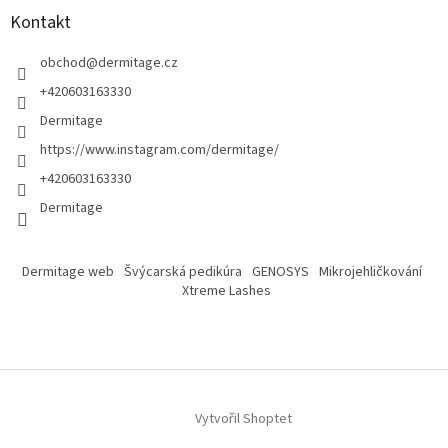
Kontakt
obchod
@
dermitage.cz
+420603163330
Dermitage
https://www.instagram.com/dermitage/
+420603163330
Dermitage
Dermitage web
Švýcarská pedikúra
GENOSYS
Mikrojehličkování
Xtreme Lashes
Vytvořil Shoptet