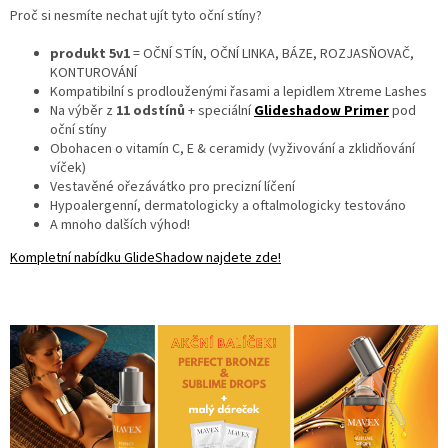
Proč si nesmíte nechat ujít tyto oční stíny?
produkt 5v1
= OČNÍ STÍN, OČNÍ LINKA, BÁZE, ROZJASŇOVAČ,
KONTUROVÁNÍ
Kompatibilní s prodlouženými řasami a lepidlem Xtreme Lashes
Na výběr z
11 odstínů
+ speciální
Glideshadow Primer
pod
oční stíny
Obohacen o vitamín C, E & ceramidy (vyživování a zklidňování
víček)
Vestavěné ořezávátko pro precizní líčení
Hypoalergenní, dermatologicky a oftalmologicky testováno
A mnoho dalších výhod!
Kompletní nabídku GlideShadow najdete zde!