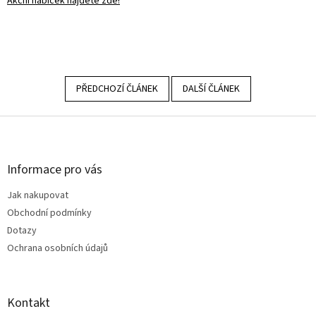
Akční nabíček najdete zde!
PŘEDCHOZÍ ČLÁNEK
DALŠÍ ČLÁNEK
Z
á
p
a
Informace pro vás
t
Jak nakupovat
í
Obchodní podmínky
Dotazy
Ochrana osobních údajů
Kontakt