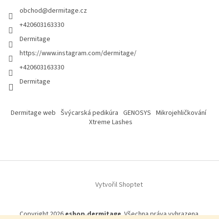
obchod
@
dermitage.cz
+420603163330
Dermitage
https://www.instagram.com/dermitage/
+420603163330
Dermitage
Dermitage web
Švýcarská pedikúra
GENOSYS
Mikrojehličkování
Xtreme Lashes
Vytvořil Shoptet
Copyright 2026
eshop.dermitage
. Všechna práva vyhrazena.