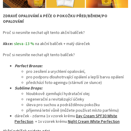
ZDRAVÉ OPALOVÁNÍ A PÉČE O POKOŽKU PŘED/BĚHEM/PO
OPALOVÁNÍ
Proč si nesmíte nechat ujít tento akční balíček?
Akce:
sleva -13 %
na akční balíček + malý dáreček
Proč si nesmíte nechat ujít tento balíček?
Perfect Bronze:
pro zesílení a urychlení opalování,
pro podporu dlouhotrvající opálení a lepší barvu opálení
předchází foto-ageingu (stárnutí ze slunce)
Sublime Drops:
hloubkově zjemňující hydratační olej
regenerační a revitalizující účinky
úleva pro suchou a podrážděnou pokožku
příjemná letní vůně (můžete používat místo parfému)
dáreček - zdarma 1x vzorek krému
Day Cream SPF30 White
Perfection
+ 1x vzorek krému
Night Cream White Perfection