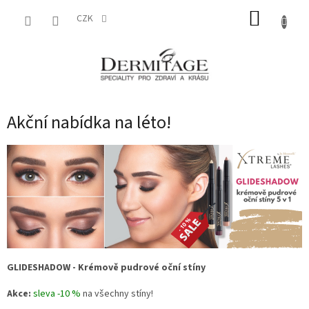
Přejít
NÁKUP
na
CZK
obsah
KOŠÍK
Akční nabídka na léto!
GLIDESHADOW - Krémově pudrové oční stíny
Akce:
sleva -10 %
na všechny stíny!