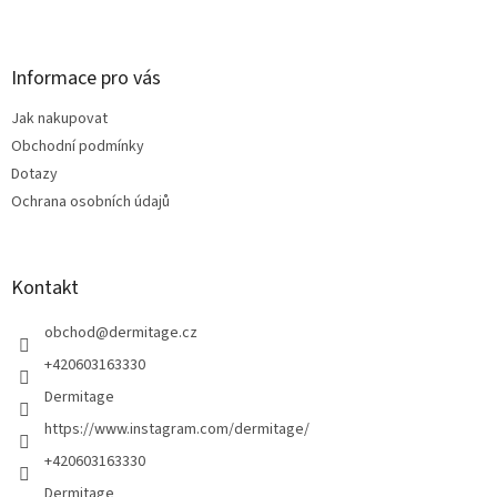
Z
á
p
a
Informace pro vás
t
Jak nakupovat
í
Obchodní podmínky
Dotazy
Ochrana osobních údajů
Kontakt
obchod
@
dermitage.cz
+420603163330
Dermitage
https://www.instagram.com/dermitage/
+420603163330
Dermitage