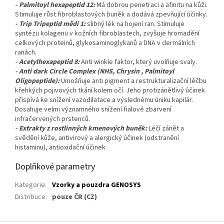
- Palmitoyl hexapeptid 12:
Má dobrou penetraci a afinitu na kůži.
Stimuluje růst fibroblastových buněk a dodává zpevňující účinky.
- Trip Tripeptid mědi 1:
slibný lék na hojení ran. Stimuluje
syntézu kolagenu v kožních fibroblastech, zvyšuje hromadění
celkových proteinů, glykosaminoglykanů a DNA v dermálních
ranách.
- Acetylhexapeptid 8:
Anti winkle faktor, který uvolňuje svaly.
- Anti dark Circle Complex (NHS, Chrysin , Palmitoyl
Oligopeptide):
Umožňuje anti pigment a restrukturalizační léčbu
křehkých pojivových tkání kolem očí. Jeho protizánětlivý účinek
přispívá ke snížení vazodilatace a výslednému úniku kapilár.
Dosahuje velmi významného snížení fialové zbarvení
infračervených prstenců.
- Extrakty z rostlinných kmenových buněk:
Léčí zánět a
svědění kůže, antivirový a alergický účinek (odstranění
histaminu), antioxidační účinek
Doplňkové parametry
Kategorie
:
Vzorky a pouzdra GENOSYS
Distribuce
:
pouze ČR (CZ)