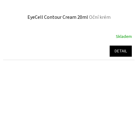
EyeCell Contour Cream 20ml
Oční krém
Skladem
Průměrné
hodnocení
produktu
DETAIL
je
4,4
z
5
hvězdiček.