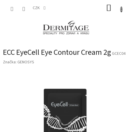
Přejít
NÁKUP
na
CZK
obsah
KOŠÍK
ECC EyeCell Eye Contour Cream 2g
GCEC04
Značka:
GENOSYS