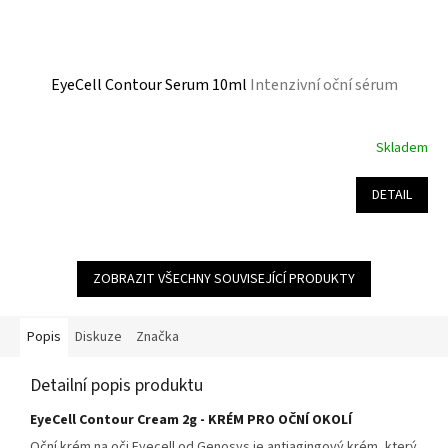
EyeCell Contour Serum 10ml
Intenzivní oční sérum
Skladem
Průměrné
hodnocení
produktu
DETAIL
je
4,8
z
5
ZOBRAZIT VŠECHNY SOUVISEJÍCÍ PRODUKTY
hvězdiček.
Popis
Diskuze
Značka
Detailní popis produktu
EyeCell Contour Cream 2g - KRÉM PRO OČNÍ OKOLÍ
Oční krém na oči Eyecell od Genosys je antiagingový krém, který