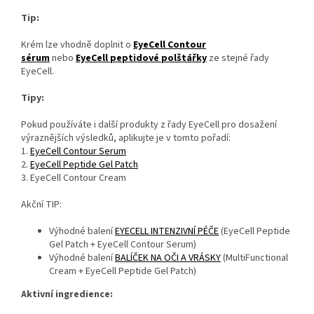
Tip:
Krém lze vhodně doplnit o
EyeCell Contour
sérum
nebo
EyeCell peptidové polštářky
ze stejné řady
EyeCell.
Tipy:
Pokud používáte i další produkty z řady EyeCell pro dosažení
výraznějších výsledků, aplikujte je v tomto pořadí:
1.
EyeCell Contour Serum
2.
EyeCell Peptide Gel Patch
3. EyeCell Contour Cream
Akční TIP:
Výhodné balení
EYECELL INTENZIVNÍ PÉČE
(EyeCell Peptide
Gel Patch + EyeCell Contour Serum)
Výhodné balení
BALÍČEK NA OČI A VRÁSKY
(MultiFunctional
Cream + EyeCell Peptide Gel Patch)
Aktivní ingredience: