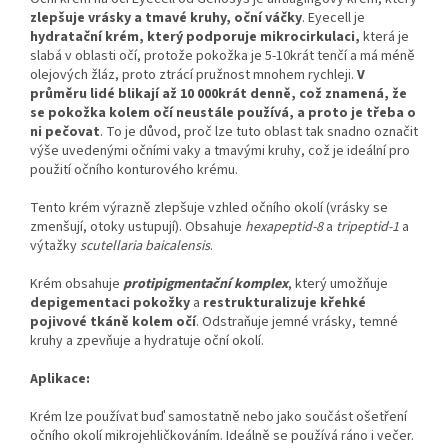
zlepšuje vrásky a tmavé kruhy, oční váčky
. Eyecell je
hydratační krém, který podporuje mikrocirkulaci,
která je
slabá v oblasti očí, protože pokožka je 5-10krát tenčí a má méně
olejových žláz, proto ztrácí pružnost mnohem rychleji.
V
průměru lidé blikají až 10 000krát denně, což znamená, že
se pokožka kolem očí neustále používá, a proto je třeba o
ni pečovat
. To je důvod, proč lze tuto oblast tak snadno označit
výše uvedenými očními vaky a tmavými kruhy, což je ideální pro
použití očního konturového krému.
Tento krém výrazně zlepšuje vzhled očního okolí (vrásky se
zmenšují, otoky ustupují). Obsahuje
hexapeptid-8
a
tripeptid-1
a
výtažky
scutellaria baicalensis
.
Krém obsahuje
protipigmentační komplex
, který umožňuje
depigementaci pokožky
a
restrukturalizuje křehké
pojivové tkáně kolem očí
. Odstraňuje jemné vrásky, temné
kruhy a zpevňuje a hydratuje oční okolí.
Aplikace:
Krém lze používat buď samostatně nebo jako součást ošetření
očního okolí mikrojehličkováním. Ideálně se používá ráno i večer.