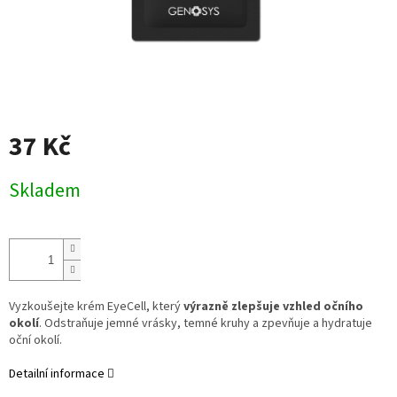
37 Kč
Měrná
Skladem
cena:
Vyzkoušejte krém EyeCell, který
výrazně zlepšuje vzhled očního
okolí
. Odstraňuje jemné vrásky, temné kruhy a zpevňuje a hydratuje
oční okolí.
Detailní informace