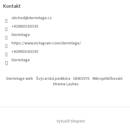
Kontakt
obchod
@
dermitage.cz
+420603163330
Dermitage
https://www.instagram.com/dermitage/
+420603163330
Dermitage
Dermitage web
Švýcarská pedikúra
GENOSYS
Mikrojehličkování
Xtreme Lashes
Vytvořil Shoptet