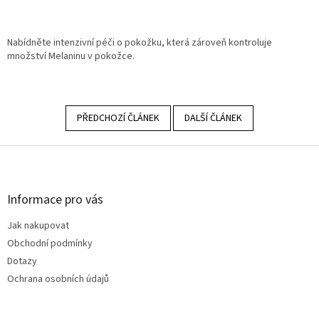
Nabídněte intenzivní péči o pokožku, která zároveň kontroluje
množství Melaninu v pokožce.
PŘEDCHOZÍ ČLÁNEK
DALŠÍ ČLÁNEK
Z
á
p
a
Informace pro vás
t
Jak nakupovat
í
Obchodní podmínky
Dotazy
Ochrana osobních údajů