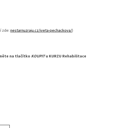
í zde:
nestarnuzraju.cz/iveta-pechackova/
)
kněte na tlačítko
KOUPIT
u KURZU Rehabilitace