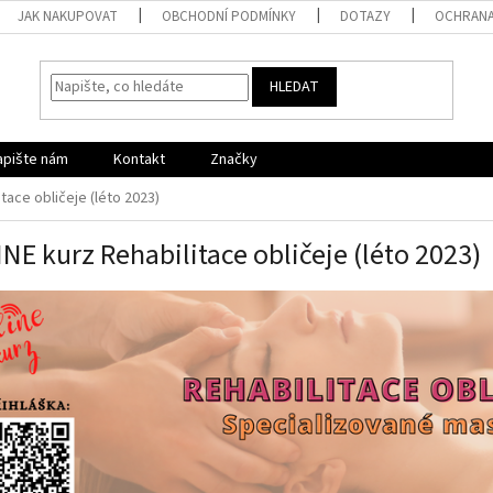
JAK NAKUPOVAT
OBCHODNÍ PODMÍNKY
DOTAZY
OCHRANA
HLEDAT
apište nám
Kontakt
Značky
tace obličeje (léto 2023)
NE kurz Rehabilitace obličeje (léto 2023)