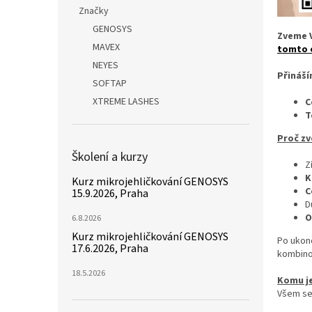
n
Značky
e
GENOSYS
l
Zveme V
MAVEX
tomto 
NEYES
Přináší
SOFTAP
XTREME LASHES
C
T
Proč zv
Školení a kurzy
Z
K
Kurz mikrojehličkování GENOSYS
C
15.9.2026, Praha
D
O
6.8.2026
Kurz mikrojehličkování GENOSYS
Po ukon
17.6.2026, Praha
kombino
18.5.2026
Komu je
Všem se 