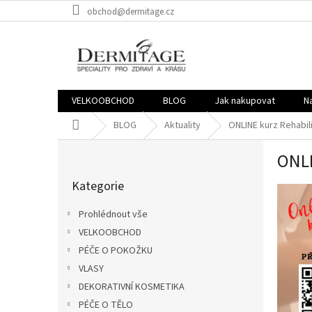
Přejít
obchod@dermitage.cz
na
obsah
VELKOOBCHOD
BLOG
Jak nakupovat
N
Domů
BLOG
Aktuality
ONLINE kurz Rehabili
P
ONLI
o
Přeskočit
s
Kategorie
kategorie
t
r
Prohlédnout vše
a
VELKOOBCHOD
n
PÉČE O POKOŽKU
n
í
VLASY
p
DEKORATIVNÍ KOSMETIKA
a
PÉČE O TĚLO