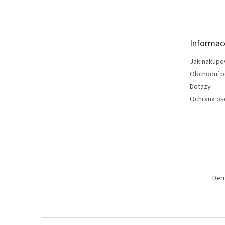
á
p
a
t
Informac
í
Jak nakupo
Obchodní 
Dotazy
Ochrana os
Der