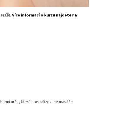
masáže
.
Více informací o kurzu najdete na
opni určit, které specializované masáže