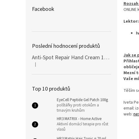
Rozsah 
Facebook
ONLINE k
Lektor:
I
Poslední hodnocení produktů
Jak se 
Anti-Spot Repair Hand Cream 100ml Botanic SPA
Přihlas
|
Hodnocení produktu je 5 z 5 hvězdiček.
obličej
Mezní t
Vaše mí
Top 10 produktů
Těším se
EyeCell Peptide Gel Patch 100g
Iveta P
polštářky proti otokům a
email: 
tmavým kruhům
web:
ne
HR3 MATRIX - Home Active
Aktivní domácí terapie pro růst
vlasů
HR3 Matrix Hair Tonic α 70 ml