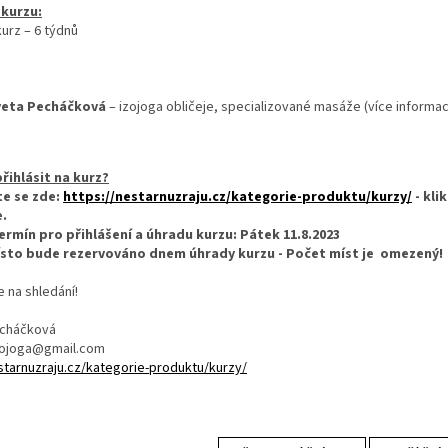
kurzu:
urz – 6 týdnů
veta Pecháčková
– izojoga obličeje, specializované masáže (více informac
přihlásit na kurz?
te se zde:
https://nestarnuzraju.cz/kategorie-produktu/kurzy/
- kli
e.
ermín pro přihlášení a úhradu kurzu: Pátek 11.8.2023
sto bude rezervováno dnem úhrady kurzu - Počet míst je omezený!
 na shledání!
echáčková
izojoga@gmail.com
starnuzraju.cz/kategorie-produktu/kurzy/