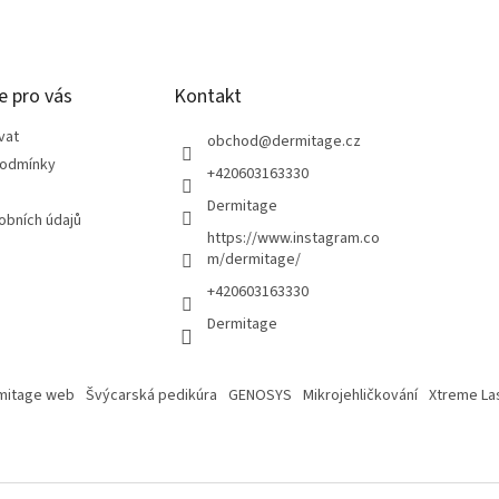
e pro vás
Kontakt
vat
obchod
@
dermitage.cz
podmínky
+420603163330
Dermitage
obních údajů
https://www.instagram.co
m/dermitage/
+420603163330
Dermitage
mitage web
Švýcarská pedikúra
GENOSYS
Mikrojehličkování
Xtreme La