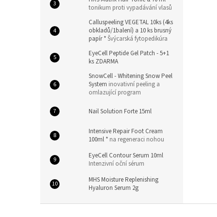
tonikum proti vypadávání vlasů
Calluspeeling VEGETAL 10ks (4ks
obkladů/1balení) a 10 ks brusný
papír *
Švýcarská fytopedikúra
EyeCell Peptide Gel Patch - 5+1
ks ZDARMA
SnowCell - Whitening Snow Peel
System
inovativní peeling a
omlazující program
Nail Solution Forte 15ml
Intensive Repair Foot Cream
100ml *
na regeneraci nohou
EyeCell Contour Serum 10ml
Intenzivní oční sérum
MHS Moisture Replenishing
Hyaluron Serum 2g
Z