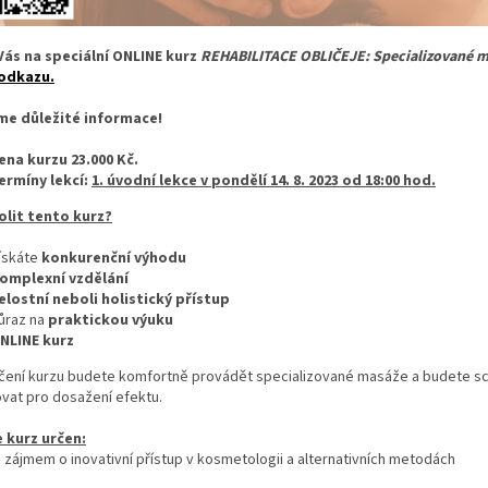
ás na speciální ONLINE kurz
REHABILITACE OBLIČEJE: Specializované 
odkazu.
me důležité informace!
ena kurzu 23.000 Kč.
ermíny lekcí:
1. úvodní lekce v pondělí 14. 8. 2023 od 18:00 hod.
olit tento kurz?
ískáte
konkurenční výhodu
omplexní vzdělání
elostní neboli holistický přístup
ůraz na
praktickou výuku
NLINE kurz
čení kurzu budete komfortně provádět specializované masáže a budete sch
vat pro dosažení efektu.
 kurz určen:
zájmem o inovativní přístup v kosmetologii a alternativních metodách