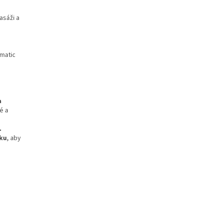
asáži a
omatic
a
é a
.
ku
, aby