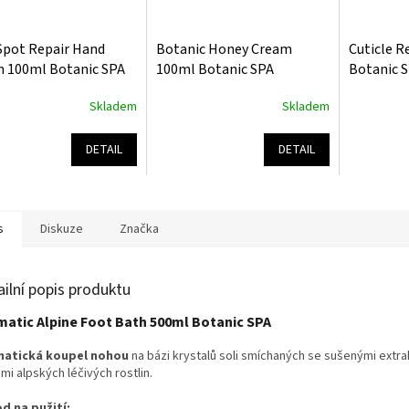
Spot Repair Hand
Botanic Honey Cream
Cuticle 
 100ml Botanic SPA
100ml Botanic SPA
Botanic 
Skladem
Skladem
rné
Průměrné
Průměrné
cení
hodnocení
hodnocení
ktu
produktu
produktu
DETAIL
DETAIL
je
je
5,0
5,0
z
z
5
5
s
Diskuze
Značka
ček.
hvězdiček.
hvězdiček.
ailní popis produktu
matic Alpine Foot Bath 500ml Botanic SPA
matická koupel nohou
na bázi krystalů soli smíchaných se sušenými extra
emi alpských léčivých rostlin.
d na pužití: