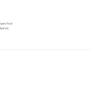
iper) fruit
eaf oil,