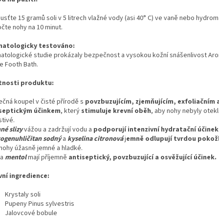
usťte 15 gramů soli
v 5 litrech vlažné vody
(asi 40° C) ve vaně nebo hydrom
čte nohy na 10 minut.
atologicky testováno:
atologické studie prokázaly bezpečnost a vysokou kožní snášenlivost Ar
e Footh Bath.
tnosti produktu:
ečná koupel v čisté přírodě s
povzbuzujícím, zjemňujícím, exfoliačním 
septickým účinkem
, který
stimuluje krevní oběh
, aby nohy nebyly otekl
tivé.
né slizy
vážou a zadržují vodu a
podporují intenzivní hydratační účinek
ogenuhličitan sodný
a
kyselina citronová
j
emně odlupují tvrdou pokož
 nohy úžasně jemné a hladké.
a
mentol
mají příjemně
antiseptický, povzbuzující a osvěžující účinek.
vní ingredience:
Krystaly soli
Pupeny Pinus sylvestris
Jalovcové bobule