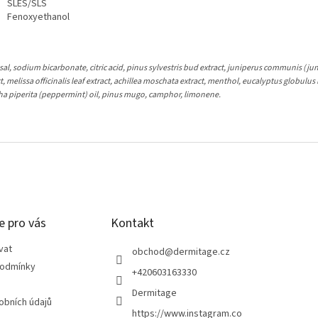
SLES/SLS
Fenoxyethanol
sal, sodium bicarbonate, citric acid, pinus sylvestris bud extract, juniperus communis (jun
t, melissa officinalis leaf extract, achillea moschata extract, menthol, eucalyptus globulus l
a piperita (peppermint) oil, pinus mugo, camphor, limonene.
e pro vás
Kontakt
vat
obchod
@
dermitage.cz
podmínky
+420603163330
Dermitage
obních údajů
https://www.instagram.co