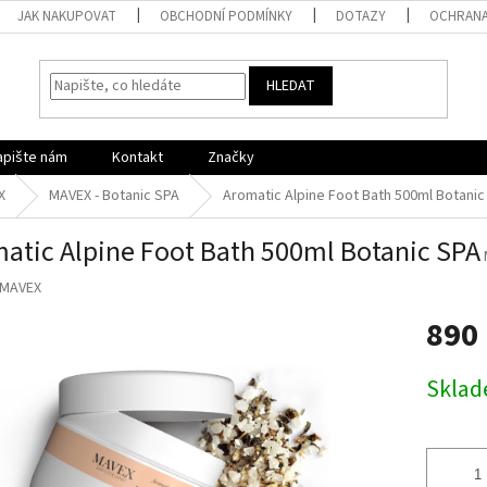
JAK NAKUPOVAT
OBCHODNÍ PODMÍNKY
DOTAZY
OCHRANA
HLEDAT
apište nám
Kontakt
Značky
X
MAVEX - Botanic SPA
Aromatic Alpine Foot Bath 500ml Botanic
atic Alpine Foot Bath 500ml Botanic SPA
MAVEX
890
Měrná
Skla
cena: