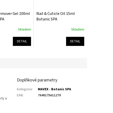
Remover Gel 100ml
Nail & Cuticle Oil 15ml
SPA
Botanic SPA
Skladem
Skladem
Průměrné
hodnocení
produktu
DETAIL
DETAIL
je
5,0
z
5
hvězdiček.
Doplňkové parametry
Kategorie
:
MAVEX - Botanic SPA
EAN
:
7640175611279
kty a