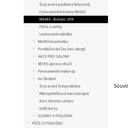
n
Švýcarská pedikúra (klasická)
e
Fytoceutické krémy MAVEX
l
MAVEX - Botanic SPA
Péče o nehty
Limitovaná nabídka
MAVEX kosmetika
Prodlužování řas bez alergií
AKCE PRO SALONY
NEYES úprava obočí
Permanentní make-up
Ke školení
Souvi
Švýcarská fytopedikúra
Mikrojehličková mezoterapie
Kurz Xtreme Lashes
Další kurzy
VZORKY A POUZDRA
PÉČE O POKOŽKU