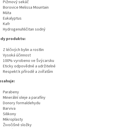
Pižmový sekáč
Borovice Melissa Mountain
Máta
Eukalyptus
Kafr
Hydrogenuhličitan sodný
dy produktu:
Z léčivých bylin a rostlin
Vysoká účinnost
100% vyrobeno ve Švýcarsku
Eticky odpovědné a udržitelné
Respekt k přírodě a zvířatům
sahuje:
Parabeny
Minerální oleje a parafíny
Donory formaldehydu
Barviva
Silikony
Mikroplasty
Živočišné složky