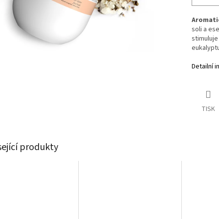
Aromatic
soli a es
stimuluje
eukalyptu
Detailní 
TISK
sející produkty