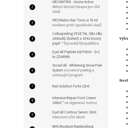
HR3 MATRIX - Home Active
Aktivní domácí terapie pro růst
vlasů
HR3 Matrix Hair Tonic α 70 ml
tonikum proti vypadávání vlasů
Calluspeeling VEGETAL 10ks (4ks
Výho
obkladů/1balení) a 10 ks brusný
papír *
Švýcarská fytopedikúra
EyeCell Peptide Gel Patch - 5+1
ks ZDARMA
SnowCell - Whitening Snow Peel
System
inovativní peeling a
omlazující program
Neob
Nail Solution Forte 15ml
Intensive Repair Foot Cream
100ml *
na regeneraci nohou
EyeCell Contour Serum 10ml
Intenzivní oční sérum
MHS Moisture Replenishing