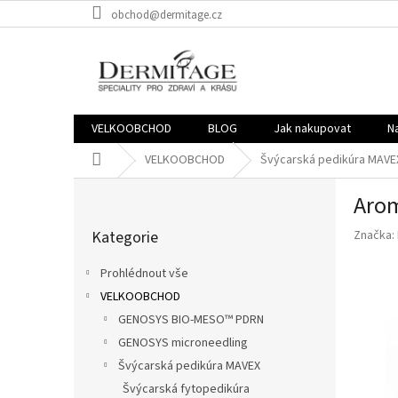
Přejít
obchod@dermitage.cz
na
obsah
VELKOOBCHOD
BLOG
Jak nakupovat
N
Domů
VELKOOBCHOD
Švýcarská pedikúra MAVE
P
Arom
o
Přeskočit
s
Kategorie
Značka:
kategorie
t
r
Prohlédnout vše
a
VELKOOBCHOD
n
GENOSYS BIO-MESO™ PDRN
n
í
GENOSYS microneedling
p
Švýcarská pedikúra MAVEX
a
Švýcarská fytopedikúra