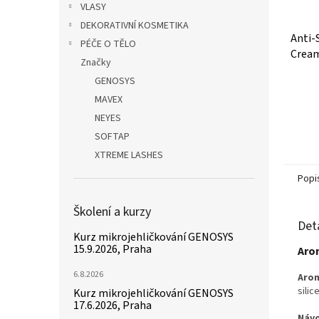
VLASY
DEKORATIVNÍ KOSMETIKA
Anti-
PÉČE O TĚLO
Cream
Značky
GENOSYS
Průmě
hodno
MAVEX
produ
NEYES
je
SOFTAP
5,0
z
XTREME LASHES
5
Popi
hvězdi
Školení a kurzy
Det
Kurz mikrojehličkování GENOSYS
15.9.2026, Praha
Aro
6.8.2026
Aro
silic
Kurz mikrojehličkování GENOSYS
17.6.2026, Praha
Návo