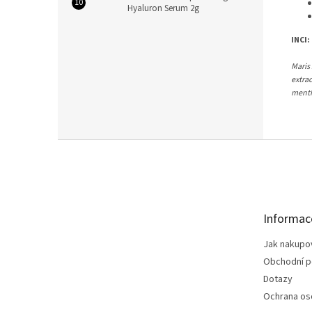
Hyaluron Serum 2g
INCI:
Maris 
extrac
menth
Z
á
p
a
t
Informac
í
Jak nakupo
Obchodní 
Dotazy
Ochrana os