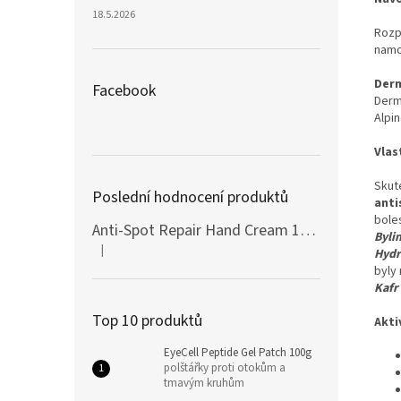
18.5.2026
Rozp
namo
Derm
Facebook
Derm
Alpin
Vlas
Skut
Poslední hodnocení produktů
anti
boles
Anti-Spot Repair Hand Cream 100ml Botanic SPA
Bylin
|
Hydr
Hodnocení produktu je 5 z 5 hvězdiček.
byly
Kafr
Top 10 produktů
Akti
EyeCell Peptide Gel Patch 100g
polštářky proti otokům a
tmavým kruhům