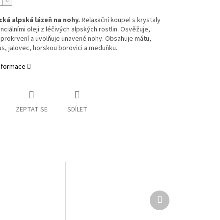
ká alpská lázeň na nohy.
Relaxační koupel s krystaly
enciálními oleji z léčivých alpských rostlin. Osvěžuje,
 prokrvení a uvolňuje unavené nohy. Obsahuje mátu,
s, jalovec, horskou borovici a meduňku.
informace
ZEPTAT SE
SDÍLET
Další
produkt