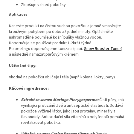
Zlepšuje vzhled pokožky
Aplikace:
Naneste produkt na čistou suchou pokožku a jemně vmasírujte
krouživým pohybem po dobu až jedné minuty. Opláchněte
nahromaděné odumřelé kožní buňky vlažnou vodou.
Doporučuje se používat produkt 1-2krát týdně.
Po peelingu doporučujeme tonizaci (např.
Snow Booster Toner
)
a následně namazat pleťovým krémem.
Užitečné tipy:
Vhodné na pokožku obličeje i těla (např. kolena, lokty, paty).
Klíčové ingredience:
Extrakt
ze semen
Moringa
Pterygosperma:
Čistí póry, má
vynikajíci protizánětlivé a antiseptické vlastnosti.
Dodává
pokožce výživné látky, jako jsou proteiny, minerály a
flavonoidy.
Antioxidační síla vitamínů a polyfenolů pomáhá
revitalizovat pokožku.