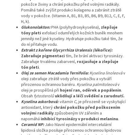
pokožce živiny a chrání pokožku před volnými radikály.
Pomáhá také zvýšit produkci kolagenu a zabránit ztrátě
vody v pokožce. (Vitamin A, B1, B3, B5, B6, B9, B12, C, E, F,
H, k).
Glukonolakton:
PHA (polyhydroxykyselina),
zlepšuje
tóny pleti
exfoliací odumřelých kožních buněk mnohem
jemněji než jiné kyseliny. Hydratuje pokožku také tím, že
do ní přitahuje vodu.
Extrakt z kořene Glycyrrhiza Uralensis (lékořice)
:
Zabraňuje pigmentaci
tím, že brání aktivaci tyrosinázy.
Zabraňuje trvalému zabarvení,
rozjasňuje a zlepšuje
tón pleti
.
Olej ze semen Macadamia Ternifolia:
Kyselina linoleová
v
oleji zabraňuje ztrátě vody přes pokožku a vytváří
přirozenou ochrannou bariéru.
Kyselina palmitoleová
v
oleji je prospěšná při
hojení ran, oděrek a popálenin
.
Obsah
fytosterolů
uklidňují a léčí svědění a zarudnutí.
Kyselina askorbová:
vitamin C
, je přirozeně se vyskytující
antioxidant, který
chrání pokožku před poškozením
volnými radikály
způsobeným UV zářením a
napomáhá
inhibicí tyrosinázy v produkci melaninu
.
Ceramid NP:
Jako hlavní epidermální intercelulární
lipidová složka posiluje přirozenou ochrannou lipidovou