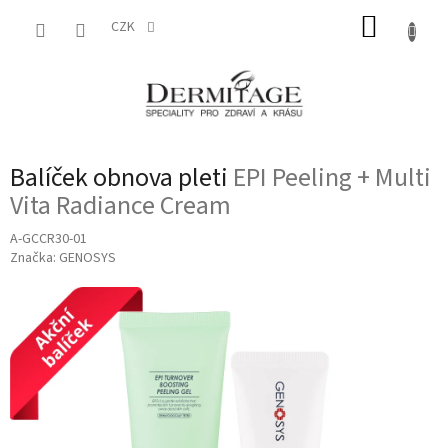
Přejít
NÁKUP
na
CZK
obsah
KOŠÍK
Balíček obnova pleti
EPI Peeling + Multi
Vita Radiance Cream
A-GCCR30-01
Značka:
GENOSYS