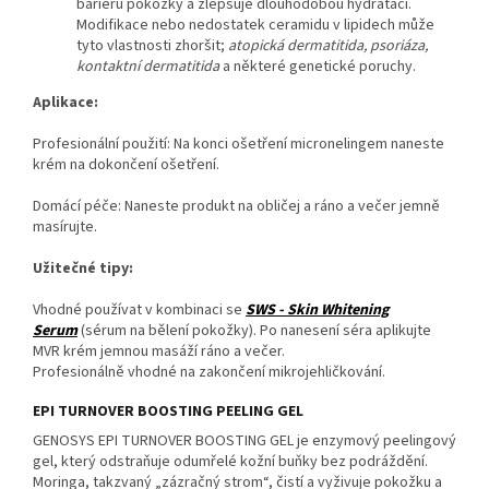
bariéru pokožky a zlepšuje dlouhodobou hydrataci.
Modifikace nebo nedostatek ceramidu v lipidech může
tyto vlastnosti zhoršit;
atopická dermatitida, psoriáza,
kontaktní dermatitida
a některé genetické poruchy.
Aplikace:
Profesionální použití: Na konci ošetření micronelingem naneste
krém na dokončení ošetření.
Domácí péče: Naneste produkt na obličej a ráno a večer jemně
masírujte.
Užitečné tipy:
Vhodné používat v kombinaci se
SWS - Skin Whitening
Serum
(sérum na bělení pokožky). Po nanesení séra aplikujte
MVR krém jemnou masáží ráno a večer.
Profesionálně vhodné na zakončení mikrojehličkování.
EPI TURNOVER BOOSTING PEELING GEL
GENOSYS EPI TURNOVER BOOSTING GEL je enzymový peelingový
gel, který odstraňuje odumřelé kožní buňky bez podráždění.
Moringa, takzvaný „zázračný strom“, čistí a vyživuje pokožku a