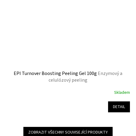
EPI Turnover Boosting Peeling Gel 100g
Enzymový a
celulózový peeling
Skladem
Průměrné
hodnocení
produktu
DETAIL
je
4,8
z
5
ZOBRAZIT VŠECHNY SOUVISEJÍCÍ PRODUKTY
hvězdiček.