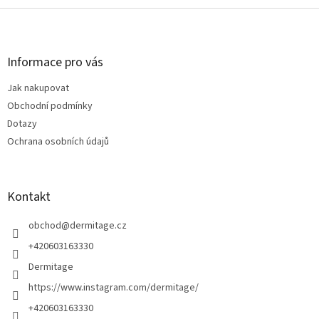
Z
á
p
a
Informace pro vás
t
Jak nakupovat
í
Obchodní podmínky
Dotazy
Ochrana osobních údajů
Kontakt
obchod
@
dermitage.cz
+420603163330
Dermitage
https://www.instagram.com/dermitage/
+420603163330