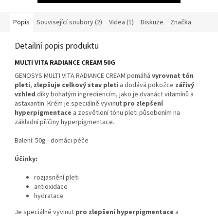
Popis
Související soubory (2)
Videa (1)
Diskuze
Značka
Detailní popis produktu
MULTI VITA RADIANCE CREAM 50G
GENOSYS MULTI VITA RADIANCE CREAM pomáhá
vyrovnat tón
pleti
,
zlepšuje celkový stav plet
i a dodává pokožce
zářivý
vzhled
díky bohatým ingrediencím, jako je dvanáct vitamínů a
astaxantin. Krém je speciálně vyvinut
pro zlepšení
hyperpigmentace
a zesvětlení tónu pleti působením na
základní příčiny hyperpigmentace.
Balení: 50g - domáci péče
Účinky:
rozjasnění pleti
antioxidace
hydratace
Je speciálně vyvinut
pro zlepšení hyperpigmentace
a