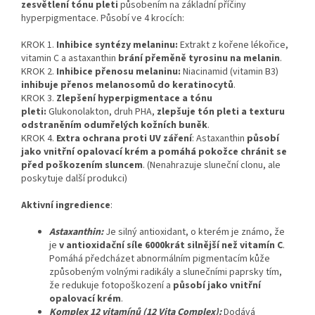
zesvětlení tónu pleti
působením na základní příčiny
hyperpigmentace. Působí ve 4 krocích:
KROK 1.
Inhibice syntézy melaninu:
Extrakt z kořene lékořice,
vitamin C a astaxanthin
brání přeměně tyrosinu na melanin
.
KROK 2.
Inhibice přenosu melaninu:
Niacinamid (vitamin B3)
inhibuje přenos melanosomů do keratinocytů
.
KROK 3.
Zlepšení hyperpigmentace a tónu
pleti:
Glukonolakton, druh PHA,
zlepšuje tón pleti a texturu
odstraněním odumřelých kožních buněk
.
KROK 4.
Extra ochrana proti UV záření
: Astaxanthin
působí
jako vnitřní opalovací krém a pomáhá pokožce chránit se
před poškozením sluncem
. (Nenahrazuje sluneční clonu, ale
poskytuje další produkci)
Aktivní ingredience
:
Astaxanthin:
Je silný antioxidant, o kterém je známo, že
je
v antioxidační síle 6000krát silnější než vitamín C
.
Pomáhá předcházet abnormálním pigmentacím kůže
způsobeným volnými radikály a slunečními paprsky tím,
že redukuje fotopoškození a
působí jako vnitřní
opalovací krém
.
Komplex 12 vitamínů (12 Vita Complex):
Dodává