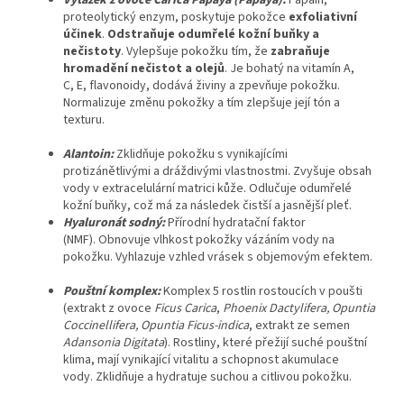
Výtažek
z
ovoce
Carica
Papaya (Papaya):
Papain,
proteolytický enzym, poskytuje pokožce
exfoliativní
účinek
.
Odstraňuje odumřelé kožní buňky a
nečistoty
. Vylepšuje pokožku tím, že
zabraňuje
hromadění nečistot a olejů
. Je bohatý na vitamín A,
C, E, flavonoidy, dodává živiny a zpevňuje pokožku.
Normalizuje změnu pokožky a tím zlepšuje její tón a
texturu.
Alantoin:
Zklidňuje pokožku s vynikajícími
protizánětlivými a dráždivými vlastnostmi. Zvyšuje obsah
vody v extracelulární matrici kůže. Odlučuje odumřelé
kožní buňky, což má za následek čistší a jasnější pleť.
Hyaluronát
sodný:
Přírodní hydratační faktor
(NMF).
Obnovuje vlhkost pokožky vázáním vody na
pokožku.
Vyhlazuje vzhled vrásek s objemovým efektem.
Pouštní
komplex:
Komplex 5 rostlin rostoucích v poušti
(extrakt z ovoce
Ficus Carica
,
Phoenix Dactylifera, Opuntia
Coccinellifera, Opuntia Ficus-indica
, extrakt ze semen
Adansonia Digitata
).
Rostliny, které přežijí suché pouštní
klima, mají vynikající vitalitu a schopnost akumulace
vody.
Zklidňuje a hydratuje suchou a citlivou pokožku.