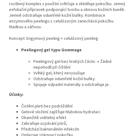
rostlinný komplex z pouštní zvlhčuje a zklidňuje pokožku. Jemný
exfoliační přípravek podporující tvorbu a obnovu kožních buněk.
Jemně odstraňuje odumřelé kožní buňky. Kombinace
enzymového peelingu s celulózovým zanechává pokožku
hladkou a zářivou.
Koncept: Engymový peeling + celulózový peeling
Peelingový
gel
typu
Gommage
Peelingový gel bez hrubých částic → Žádné
nepohodlí při čištění
Vvlhký gel, který nevysušuje
Odstraňuje odumřelé kožní buňky.
Spojuje odpadní materiály a odstraňuje je.
Účinky:
Čistění pleti bez podráždění
Gelové složení zajišťuje hlubokou hydrataci
Okamžitě viditelný efekt
Zabraňuje ucpávání pórů,
Předchází bakteriálním infekcím
Omlazuje stárnoucí pokožku