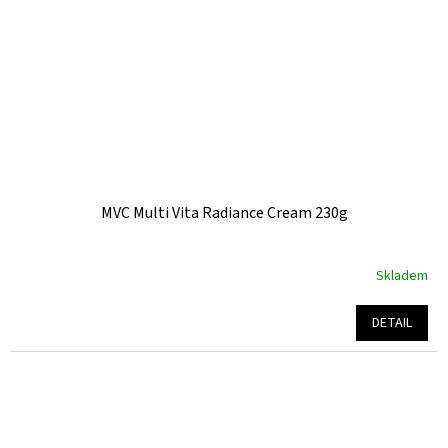
MVC Multi Vita Radiance Cream 230g
Skladem
Průměrné
hodnocení
produktu
DETAIL
je
5,0
z
5
hvězdiček.