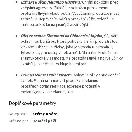
Extrakt
květin
Nelumbo
Nucifera:
Chrání pokožku před
vnějšími agresory.
Zklidňuje pokožku přirozenými
protizánětlivými vlastnostmi.
Vyvážením produkce mazu
zabraňuje ucpáváním pórů a praskání kůže.
Vylepšuje
matnou pokožku na jasnější a zářivější.
Olej
ze
semen
Simmondsia
Chinensis
(Jojoba):
Vytváří
ochrannou bariérou, která pokožku chrání před ztrátou
vlhkosti.
Obsahuje živiny, jako je vitamin B, vitamin E,
fytosteroly, minerály zinek a měď.
Má antimikrobiální a
antimykotické vlastnosti.
Má protizánětlivé a hojivé účinky
- zmírňuje zánět a urychluje hojení ran.
Prunus
Mume
Fruit Extract:
Poskytuje silný antioxidační
účinek.
Pomáhá inhibovat produkci melaninu
prostřednictvím regulace exprese proteinů v
melanogenezi v melanocytech.
Doplňkové parametry
Kategorie
:
Krémy a séra
Určeno pro
:
Domácí péči