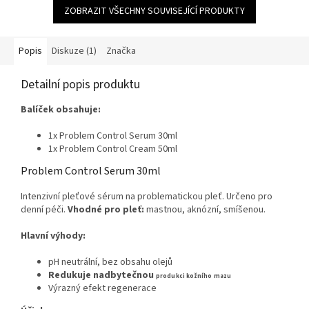
5
ZOBRAZIT VŠECHNY SOUVISEJÍCÍ PRODUKTY
hvězdiček.
Popis
Diskuze (1)
Značka
Detailní popis produktu
Balíček obsahuje:
1x Problem Control Serum 30ml
1x Problem Control Cream 50ml
Problem Control Serum 30ml
Intenzivní pleťové sérum na problematickou pleť. Určeno pro
denní péči.
Vhodné pro pleť:
mastnou, aknózní, smíšenou.
Hlavní výhody:
pH neutrální, bez obsahu olejů
Redukuje nadbytečnou
produkci kožního mazu
Výrazný efekt regenerace