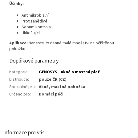
Účinky:
Antimikrobiální
Protizánětlivé
Sebum kontrola
Uklidňující
Aplikace:
Naneste 2x denně malé množství na očištěnou
pokožku.
Doplňkové parametry
Kategorie
:
GENOSYS - akné a mastná pleť
Distribuce
:
pouze ČR (CZ)
Speciálně pro
:
Akné, mastná pokožka
Určeno pro
:
Domácí péči
Z
á
p
a
Informace pro vás