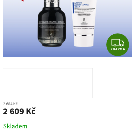
Z
ZDARMA
D
A
R
M
A
2 684 Kč
2 609 Kč
Měrná
Skladem
cena: