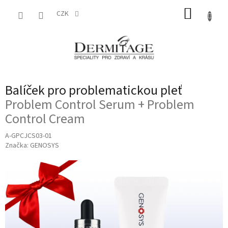
Přejít
NÁKUP
na
CZK
obsah
KOŠÍK
Balíček pro problematickou pleť
Problem Control Serum + Problem
Control Cream
A-GPCJCS03-01
Značka:
GENOSYS