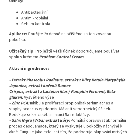
Účinky:
Antibakteriální
Antimikrobiální
Sebum kontrola
Aplikace:
Použijte 2x denně na očištěnou a tonizovanou
pokožku.
Užitečný tip:
Pro ještě větší účinek doporučujeme používat
spolu s krémem
Problem Control Cream
.
Aktivní ingredience:
- Extrakt Phaseolus Radiatus, extrakt z kůry Betula Platyphylla
Japonica, extrakt kořenů Rumex
Crispus, extrakt z Lactobacillus / Pumpkin Ferment, Beta-
glukan:
Vysvětleno výše
- Zinc PCA:
Inhibuje proliferaci propionibakterium acnes a
staphylococcus epidermis. Má anti-seborrheický účinek.
Redukuje sekreci séba inhibicí 5a-reduktázy.
- Salix Nigra (Vrba) extrakt kůry:
Pomáhá opravovat abnormální
proces desquamace, který se vyskytuje u pokožky náchylné k
akné. Funguje jako exfoliant tím, že podporuje olupování mrtvých