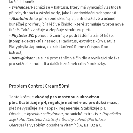
kožních buněk.
- Trehalose:
Nachází se v kaktusu, který má vynikající vlastnosti
při rehydrataci a vázání vody, jakož i antioxidační schopnosti.
- Alantoin:
Je to přirozené uklidňující, anti-dráždivé a účinné
buněčné proliferující a léčivé činidlo, které stimuluje tvorbu nové
tkáně. Také zvlhčuje a zlepšuje strukturu pleti.
- Phytolex SC:
pohodlně zmírňuje podráždění a zánět kůže.
(Komplex extraktů Phaseolus Radiatus, extrakt z kůry Betula
Platyphylla Japonica, extrakt kořenů Rumex Crispus Root
Extract)
- Beta-glukan:
Je silné protizánětlivé činidlo a vynikající složka
pro snížení zarudnutí a dalších známek citlivé pokožky.
Problem Control Cream 50ml
Tento krém je
vhodný pro mastnou a uhrovitou
pleť
.
Stabilizuje pH
,
reguluje nadměrnou produkci mazu
,
pleť nevysušuje ale naopak regeneruje. Stabilizuje pH.
Obsahuje
kyselinu salicylovou
, botanické extrakty z
Pupečníku
asijského (Centella Asiatica)
a
Šruchy zelené (Portulaca
Oleracea)
s vysokým obsahem vitamínů A, B1, B2 a C.