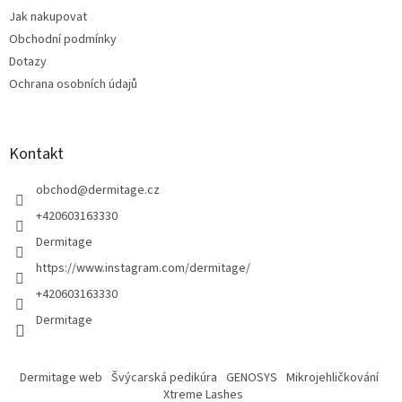
t
Jak nakupovat
í
Obchodní podmínky
Dotazy
Ochrana osobních údajů
Kontakt
obchod
@
dermitage.cz
+420603163330
Dermitage
https://www.instagram.com/dermitage/
+420603163330
Dermitage
Dermitage web
Švýcarská pedikúra
GENOSYS
Mikrojehličkování
Xtreme Lashes