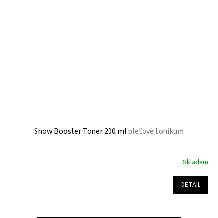
Snow Booster Toner 200 ml
pleťové tonikum
Skladem
Průměrné
hodnocení
produktu
DETAIL
je
4,6
z