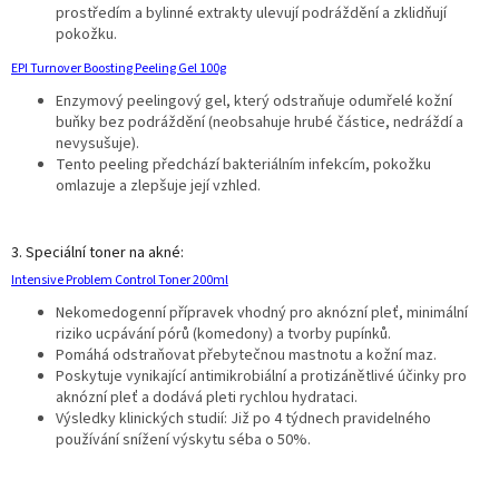
prostředím a bylinné extrakty ulevují podráždění a zklidňují
pokožku.
EPI Turnover Boosting Peeling Gel 100g
Enzymový peelingový gel, který odstraňuje odumřelé kožní
buňky bez podráždění (neobsahuje hrubé částice, nedráždí a
nevysušuje).
Tento peeling předchází bakteriálním infekcím, pokožku
omlazuje a zlepšuje její vzhled.
3. Speciální toner na akné:
Intensive Problem Control Toner 200ml
Nekomedogenní přípravek vhodný pro aknózní pleť, minimální
riziko ucpávání pórů (komedony) a tvorby pupínků.
Pomáhá odstraňovat přebytečnou mastnotu a kožní maz.
Poskytuje vynikající antimikrobiální a protizánětlivé účinky pro
aknózní pleť a dodává pleti rychlou hydrataci.
Výsledky klinických studií: Již po 4 týdnech pravidelného
používání snížení výskytu séba o 50%.