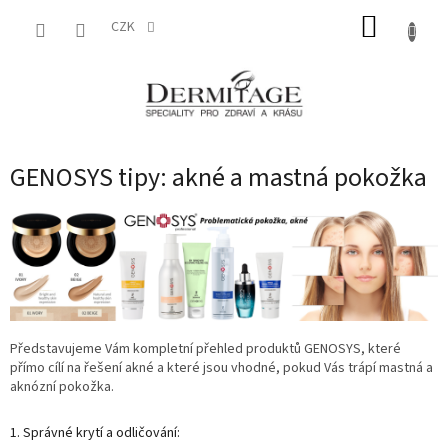
Přejít
NÁKUP
na
CZK
obsah
KOŠÍK
GENOSYS tipy: akné a mastná pokožka
Představujeme Vám kompletní přehled produktů GENOSYS, které
přímo cílí na řešení akné a které jsou vhodné, pokud Vás trápí mastná a
aknózní pokožka.
1. Správné krytí a odličování: