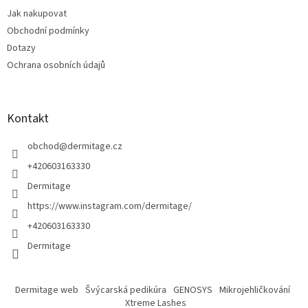
t
Jak nakupovat
í
Obchodní podmínky
Dotazy
Ochrana osobních údajů
Kontakt
obchod
@
dermitage.cz
+420603163330
Dermitage
https://www.instagram.com/dermitage/
+420603163330
Dermitage
Dermitage web
Švýcarská pedikúra
GENOSYS
Mikrojehličkování
Xtreme Lashes