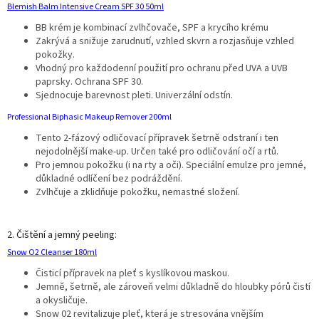
Blemish Balm Intensive Cream SPF 30 50ml
BB krém je kombinací zvlhčovače, SPF a krycího krému
Zakrývá a snižuje zarudnutí, vzhled skvrn a rozjasňuje vzhled
pokožky.
Vhodný pro každodenní použití pro ochranu před UVA a UVB
paprsky. Ochrana SPF 30.
Sjednocuje barevnost pleti. Univerzální odstín.
Professional Biphasic Makeup Remover 200ml
Tento 2-fázový odličovací přípravek šetrně odstraní i ten
nejodolnější make-up. Určen také pro odličování očí a rtů.
Pro jemnou pokožku (i na rty a oči). Speciální emulze pro jemné,
důkladné odlíčení bez podráždění.
Zvlhčuje a zklidňuje pokožku, nemastné složení.
2. Čištění a jemný peeling:
Snow O2 Cleanser 180ml
Čisticí přípravek na pleť s kyslíkovou maskou.
Jemně, šetrně, ale zároveň velmi důkladně do hloubky pórů čistí
a okysličuje.
Snow 02 revitalizuje pleť, která je stresována vnějším