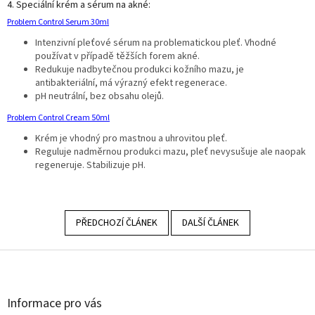
4. Speciální krém a sérum na akné:
Problem Control Serum 30ml
Intenzivní pleťové sérum na problematickou pleť. Vhodné
používat v případě těžších forem akné.
Redukuje nadbytečnou produkci kožního mazu, je
antibakteriální, má výrazný efekt regenerace.
pH neutrální, bez obsahu olejů.
Problem Control Cream 50ml
Krém je vhodný pro mastnou a uhrovitou pleť.
Reguluje nadměrnou produkci mazu, pleť nevysušuje ale naopak
regeneruje. Stabilizuje pH.
PŘEDCHOZÍ ČLÁNEK
DALŠÍ ČLÁNEK
Z
á
p
a
Informace pro vás