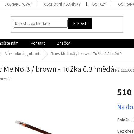
JAK NAKUPOVAT
OBCHODNÍ PODMÍNKY
DOTAZY
OCHRANA
HLEDAT
apište nám
Kontakt
Značky
Microblading obočí
Brow Me No.3 / brown - Tužka č.3 hnědá
 Me No.3 / brown - Tužka č.3 hnědá
NE-111.00.
NEYES
510
Měrná
Na do
cena:
Položka 
Bez ořezá