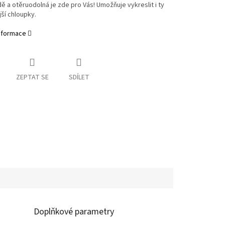
ě a otěruodolná je zde pro Vás! Umožňuje vykreslit i ty
ší chloupky.
informace
ZEPTAT SE
SDÍLET
Doplňkové parametry