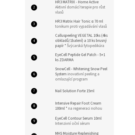
HR3 MATRIX - Home Active
Aktivní domácí terapie pro růst
vlasů
HR3 Matrix Hair Tonic α 70 ml
tonikum proti vypadávání vlasů
Calluspeeling VEGETAL 10ks (4ks
obkladů/1balení) a 10 ks brusný
papír *
Švýcarská fytopedikúra
EyeCell Peptide Gel Patch - 5+1
ks ZDARMA
SnowCell - Whitening Snow Peel
System
inovativní peeling a
omlazující program
Nail Solution Forte 15ml
Intensive Repair Foot Cream
100ml *
na regeneraci nohou
EyeCell Contour Serum 10ml
Intenzivní oční sérum
MHS Moisture Replenishing