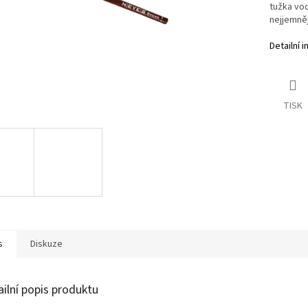
tužka vod
nejjemněj
Detailní 
TISK
s
Diskuze
ailní popis produktu