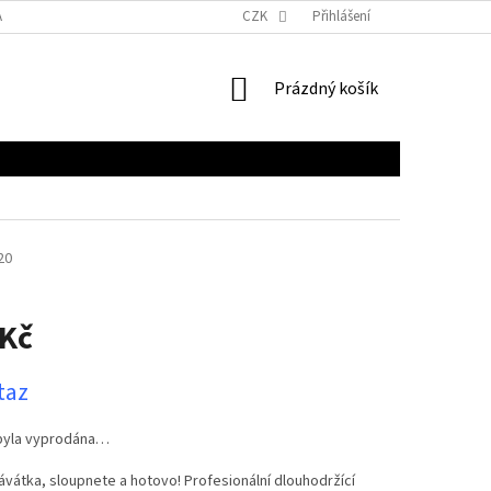
 OSOBNÍCH ÚDAJŮ
CZK
Přihlášení
NÁKUPNÍ
Prázdný košík
KOŠÍK
20
 Kč
taz
byla vyprodána…
vátka, sloupnete a hotovo! Profesionální dlouhodržící