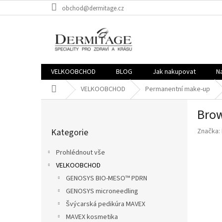
Přejít
obchod@dermitage.cz
na
obsah
VELKOOBCHOD
BLOG
Jak nakupovat
N
Domů
VELKOOBCHOD
Permanentní make-up
P
Brow
o
Přeskočit
s
Kategorie
Značka:
kategorie
t
r
Prohlédnout vše
a
VELKOOBCHOD
n
GENOSYS BIO-MESO™ PDRN
n
í
GENOSYS microneedling
p
Švýcarská pedikúra MAVEX
a
MAVEX kosmetika