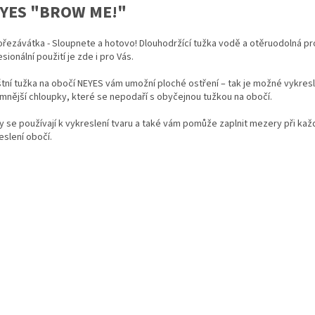
YES "BROW ME!"
ořezávátka - Sloupnete a hotovo! Dlouhodržící tužka vodě a otěruodolná pr
sionální použití je zde i pro Vás.
tní tužka na obočí NEYES vám umožní ploché ostření – tak je možné vykreslit
emnější chloupky, které se nepodaří s obyčejnou tužkou na obočí.
y se používají k vykreslení tvaru a také vám pomůže zaplnit mezery při ka
eslení obočí.