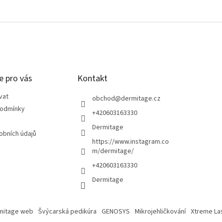
e pro vás
Kontakt
vat
obchod
@
dermitage.cz
podmínky
+420603163330
Dermitage
obních údajů
https://www.instagram.co
m/dermitage/
+420603163330
Dermitage
mitage web
Švýcarská pedikúra
GENOSYS
Mikrojehličkování
Xtreme La