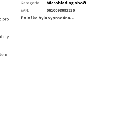
Kategorie
:
Microblading obočí
EAN
:
0610098092230
Položka byla vyprodána…
o pro
 i ty
ždém