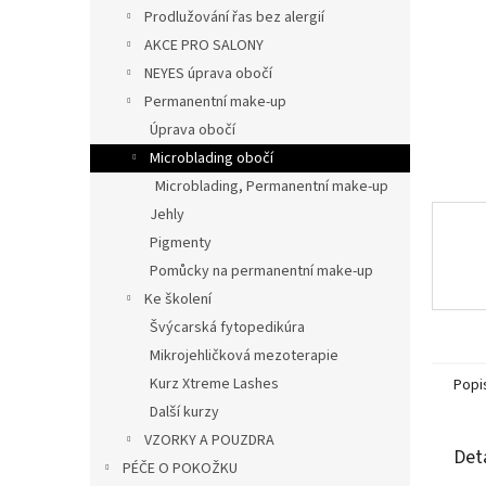
n
Prodlužování řas bez alergií
e
AKCE PRO SALONY
l
NEYES úprava obočí
Permanentní make-up
Úprava obočí
Microblading obočí
Microblading, Permanentní make-up
Jehly
Pigmenty
Pomůcky na permanentní make-up
Ke školení
Švýcarská fytopedikúra
Mikrojehličková mezoterapie
Kurz Xtreme Lashes
Popi
Další kurzy
VZORKY A POUZDRA
Det
PÉČE O POKOŽKU