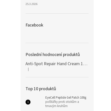
25.3.2026
Facebook
Poslední hodnocení produktů
Anti-Spot Repair Hand Cream 100ml Botanic SPA
|
Hodnocení produktu je 5 z 5 hvězdiček.
Top 10 produktů
EyeCell Peptide Gel Patch 100g
polštářky proti otokům a
tmavým kruhům