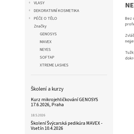
NE
VLASY
DEKORATIVNÍ KOSMETIKA
Bez 
PÉČE O TĚLO
profe
Značky
GENOSYS
Zvláš
nejj
MAVEX
NEYES
Tužk
SOFTAP
dokr
XTREME LASHES
Školení a kurzy
Kurz mikrojehličkování GENOSYS
17.6.2026, Praha
18.5.2026
Školení Švýcarská pedikúra MAVEX -
Vsetín 10.4.2026