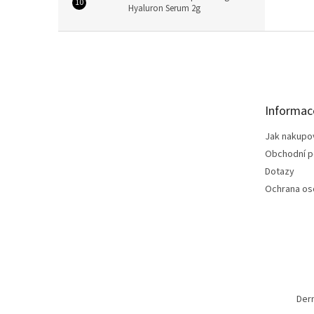
Hyaluron Serum 2g
Z
á
p
a
t
Informac
í
Jak nakupo
Obchodní 
Dotazy
Ochrana os
Der