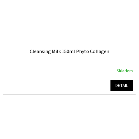
Cleansing Milk 150ml Phyto Collagen
Skladem
Průměrné
hodnocení
produktu
DETAIL
je
5,0
z
5
hvězdiček.