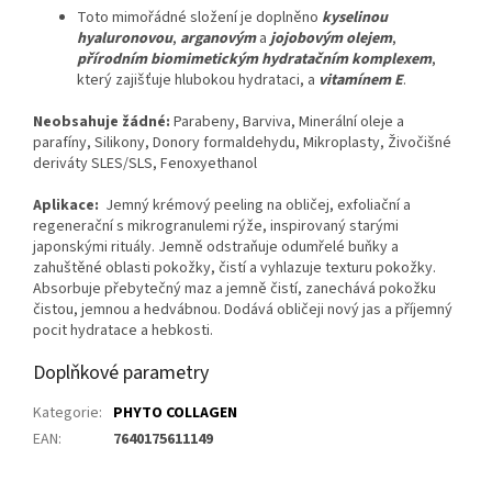
Toto mimořádné složení je doplněno
kyselinou
hyaluronovou
,
arganovým
a
jojobovým olejem
,
přírodním biomimetickým hydratačním komplexem
,
který zajišťuje hlubokou hydrataci, a
vitamínem E
.
Neobsahuje žádné:
Parabeny,
Barviva,
Minerální oleje a
parafíny,
Silikony,
Donory formaldehydu,
Mikroplasty,
Živočišné
deriváty SLES/SLS,
Fenoxyethanol
Aplikace:
Jemný krémový peeling na obličej, exfoliační a
regenerační s mikrogranulemi rýže, inspirovaný starými
japonskými rituály. Jemně odstraňuje odumřelé buňky a
zahuštěné oblasti pokožky, čistí a vyhlazuje texturu pokožky.
Absorbuje přebytečný maz a jemně čistí, zanechává pokožku
čistou, jemnou a hedvábnou. Dodává obličeji nový jas a příjemný
pocit hydratace a hebkosti.
Doplňkové parametry
Kategorie
:
PHYTO COLLAGEN
EAN
:
7640175611149