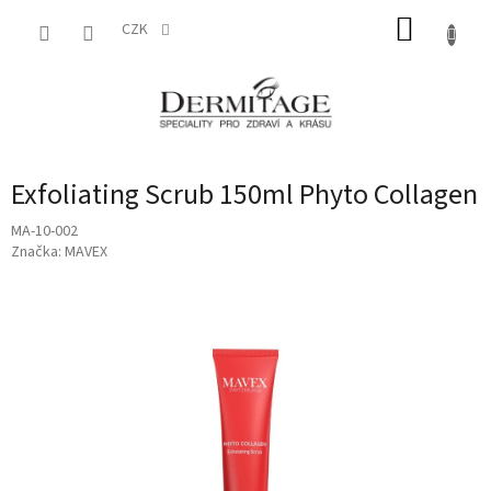
Přejít
NÁKUP
na
CZK
obsah
KOŠÍK
Exfoliating Scrub 150ml Phyto Collagen
MA-10-002
Značka:
MAVEX