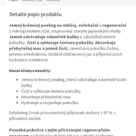
Detailní popis produktu
Jemný krémový peeling na obličej,
exfoliační
a
regenerační
s mikrogranulemi rýže, inspirovaný starými japonskými rituály.
Jemně odstraňuje odumřelé buňky
a zahuštěné oblasti
pokožky,
čistí a vyhlazuje texturu pokožky
.
Absorbuje
přebytečný maz a jemně čistí
, zanechává pokožku čistou,
jemnou a hedvábnou. Dodává obličeji nový jas a příjemný pocit
hydratace a hebkosti.
Hlavní účinky a benefity:
Jemný krémový pealing, který o
dstraňuje odumřelé kožní
buňky
Čistí a vyhlazuje texturu pokožky
Absorbuje přebytečný maz
Hydratuje a rozjasňuje pokožku
Exfoliating Scrub je kosmetický přípravek složený z 97 % z
přírodních složek.
Pomáhá pokožce s jejím přirozeným regeneračním