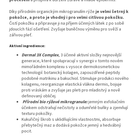
procesem
a přispívá k udržení zdravé a mladé epidermis.
Díky přírodním organickým mikrogranulím rýže
je velmi šetrný k
pokožce, a proto je vhodný i pro velmi citlivou pokožku.
Čistí pokožku a připravuje ji na příjem účinných látek z po sobě
jdoucích fází ošetření. Zvyšuje buněčnou výměnu pro svěží a
zářivou pleť.
Aktivní ingredience:
Dermal 3X Complex
, 3 účinné aktivní složky nejnovější
generace, které spolupracují v synergii v tomto novém
mimořádném komplexu s vysoce dermokosmetickou
technologií: botanický kolagen, zapouzdřené peptidy
podobné matrikinu a bakuchiol. Stimuluje produkci nového
kolagenu, reorganizuje elastická vlákna dermis, bojuje
proti vráskám a zvyšuje jas pleti pro mladistvý a nově
definovaný obličej.
Přírodní bio rýžové mikrogranule:
jemným exfoliačním
účinkem odstraňují nečistoty a odumřelé buňky a zjemňují
texturu pokožky.
Kukuřičný škrob
s uklidňujícími vlastnostmi, absorbuje
přebytečný maz a dodává pokožce jemný a hedvábný
pocit.