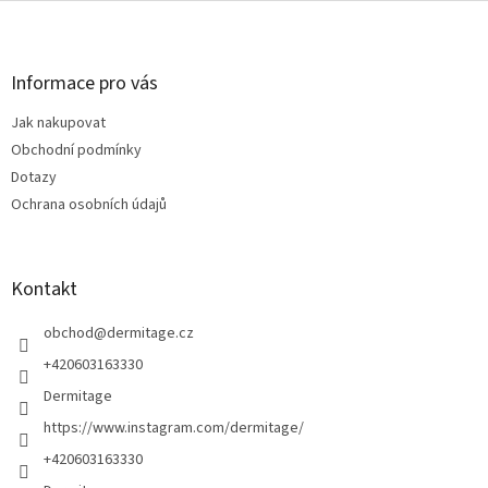
Z
á
p
a
Informace pro vás
t
Jak nakupovat
í
Obchodní podmínky
Dotazy
Ochrana osobních údajů
Kontakt
obchod
@
dermitage.cz
+420603163330
Dermitage
https://www.instagram.com/dermitage/
+420603163330