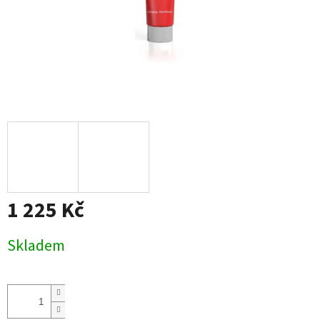
1 225 Kč
Měrná
Skladem
cena: