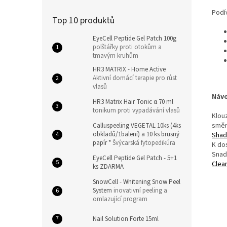
Podív
Top 10 produktů
EyeCell Peptide Gel Patch 100g
polštářky proti otokům a
tmavým kruhům
HR3 MATRIX - Home Active
Aktivní domácí terapie pro růst
vlasů
Návo
HR3 Matrix Hair Tonic α 70 ml
tonikum proti vypadávání vlasů
Klouz
směr
Calluspeeling VEGETAL 10ks (4ks
obkladů/1balení) a 10 ks brusný
Shad
papír *
Švýcarská fytopedikúra
K do
Snad
EyeCell Peptide Gel Patch - 5+1
Clea
ks ZDARMA
SnowCell - Whitening Snow Peel
System
inovativní peeling a
omlazující program
Nail Solution Forte 15ml