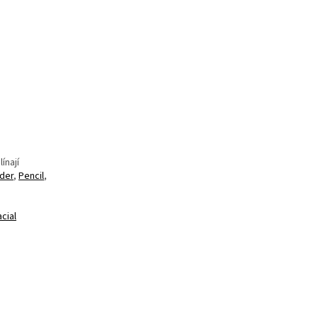
ínají
der
,
Pencil
,
cial