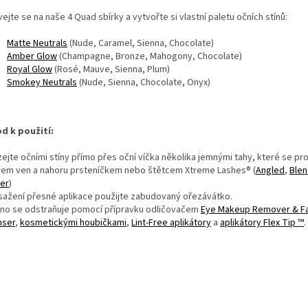
ejte se na naše 4 Quad sbírky a vytvořte si vlastní paletu očních stínů:
Matte Neutrals
(
Nude,
Caramel,
Sienna,
Chocolate)
Amber Glow
(
Champagne,
Bronze,
Mahogony,
Chocolate)
Royal Glow
(
Rosé,
Mauve,
Sienna,
Plum)
Smokey Neutrals
(
Nude,
Sienna,
Chocolate,
Onyx)
d k použití:
ejte očními stíny přímo přes oční víčka několika jemnými tahy, které se prol
em ven a nahoru prsteníčkem nebo štětcem Xtreme Lashes® (
Angled
,
Blen
er
)
sažení přesné aplikace použijte zabudovaný ořezávátko.
no se odstraňuje pomocí přípravku odličovačem
Eye Makeup Remover & Fa
nser
,
kosmetickými houbičkami
,
Lint-Free aplikátory
a
aplikátory Flex Tip ™
.