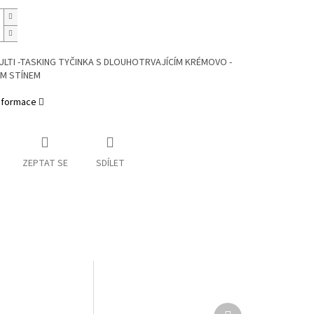
 MULTI -TASKING
TYČINKA S DLOUHOTRVAJÍCÍM KRÉMOVO -
M STÍNEM
informace
ZEPTAT SE
SDÍLET
Další