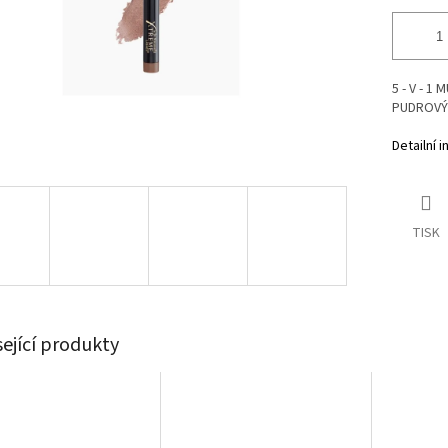
5 - V - 1
PUDROVÝ
Detailní 
TISK
sející produkty