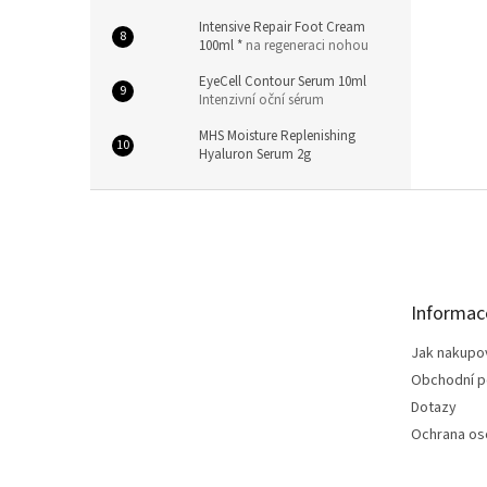
Intensive Repair Foot Cream
100ml *
na regeneraci nohou
EyeCell Contour Serum 10ml
Intenzivní oční sérum
MHS Moisture Replenishing
Hyaluron Serum 2g
Z
á
p
a
t
Informac
í
Jak nakupo
Obchodní 
Dotazy
Ochrana os