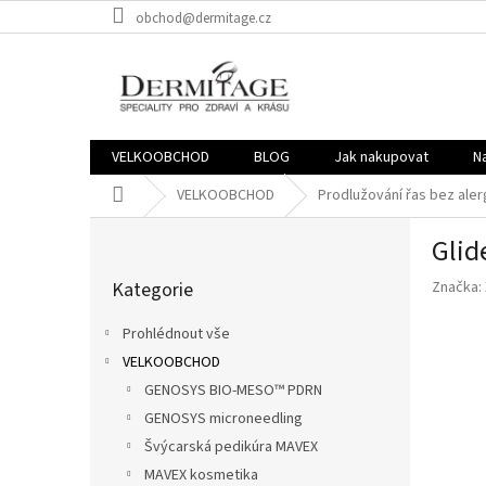
Přejít
obchod@dermitage.cz
na
obsah
VELKOOBCHOD
BLOG
Jak nakupovat
N
Domů
VELKOOBCHOD
Prodlužování řas bez alerg
P
Glid
o
Přeskočit
s
Kategorie
Značka:
kategorie
t
r
Prohlédnout vše
a
VELKOOBCHOD
n
GENOSYS BIO-MESO™ PDRN
n
í
GENOSYS microneedling
p
Švýcarská pedikúra MAVEX
a
MAVEX kosmetika