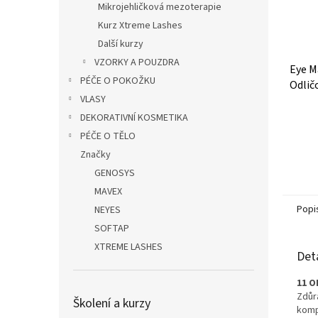
Mikrojehličková mezoterapie
Kurz Xtreme Lashes
Další kurzy
VZORKY A POUZDRA
Eye M
PÉČE O POKOŽKU
Odlič
VLASY
Průmě
DEKORATIVNÍ KOSMETIKA
hodno
PÉČE O TĚLO
produ
Značky
je
5,0
GENOSYS
z
MAVEX
5
Popi
hvězdi
NEYES
SOFTAP
XTREME LASHES
Det
11 O
Zdůr
Školení a kurzy
komp