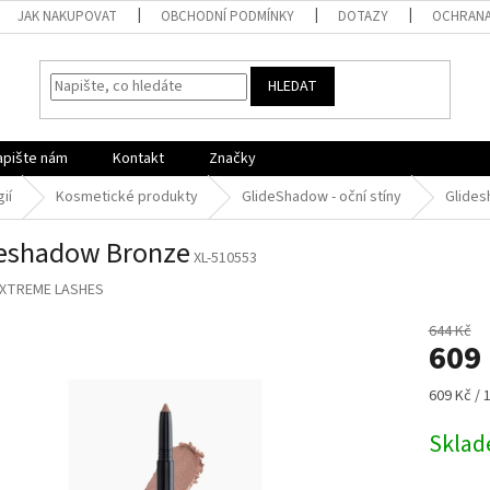
JAK NAKUPOVAT
OBCHODNÍ PODMÍNKY
DOTAZY
OCHRANA
HLEDAT
apište nám
Kontakt
Značky
ií
Kosmetické produkty
GlideShadow - oční stíny
Glide
eshadow Bronze
XL-510553
XTREME LASHES
644 Kč
609
Měrná
609 Kč / 
cena:
Skla