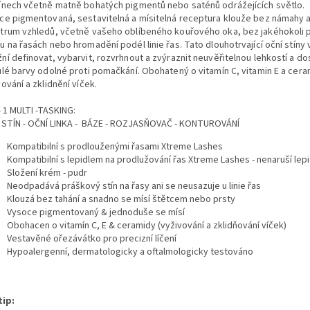
ínech včetně matně bohatých pigmentů nebo saténů odrážejících světlo.
ce pigmentovaná, sestavitelná a mísitelná receptura klouže bez námahy a
trum vzhledů, včetně vašeho oblíbeného kouřového oka, bez jakéhokoli 
u na řasách nebo hromadění podél linie řas. Tato dlouhotrvající oční stíny
ní definovat, vybarvit, rozvrhnout a zvýraznit neuvěřitelnou lehkostí a d
ulé barvy odolné proti pomačkání. Obohatený o vitamín C, vitamin E a cera
ování a zklidnění víček.
 - 1 MULTI -TASKING:
 STÍN - OČNÍ LINKA - BÁZE - ROZJASŇOVAČ - KONTUROVÁNÍ
Kompatibilní s prodlouženými řasami Xtreme Lashes
Kompatibilní s lepidlem na prodlužování řas Xtreme Lashes - nenaruší lepi
Složení krém - pudr
Neodpadává práškový stín na řasy ani se neusazuje u linie řas
Klouzá bez tahání a snadno se mísí štětcem nebo prsty
Vysoce pigmentovaný & jednoduše se mísí
Obohacen o vitamín C, E & ceramidy (vyživování a zklidňování víček)
Vestavěné ořezávátko pro precizní líčení
Hypoalergenní, dermatologicky a oftalmologicky testováno
tip: