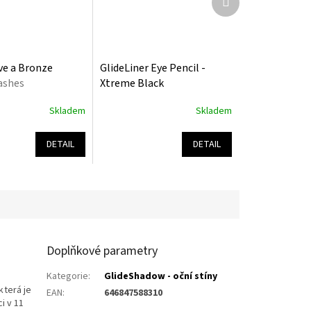
produkt
ive a Bronze
GlideLiner Eye Pencil -
ashes
Xtreme Black
Skladem
Skladem
Průměrné
hodnocení
produktu
DETAIL
DETAIL
je
5,0
z
5
hvězdiček.
Doplňkové parametry
Kategorie
:
GlideShadow - oční stíny
která je
EAN
:
646847588310
i v 11