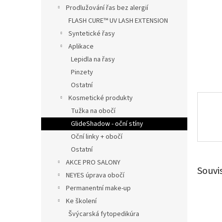
n
Prodlužování řas bez alergií
e
FLASH CURE™ UV LASH EXTENSION
l
Syntetické řasy
Aplikace
Lepidla na řasy
Pinzety
Ostatní
Kosmetické produkty
Tužka na obočí
GlideShadow - oční stíny
Oční linky + obočí
Ostatní
AKCE PRO SALONY
Souvi
NEYES úprava obočí
Permanentní make-up
Ke školení
Švýcarská fytopedikúra