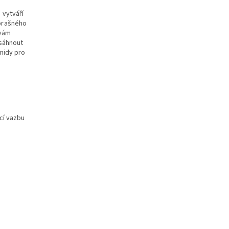
 vytváří
prašného
 vám
osáhnout
midy pro
cí vazbu