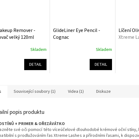
akeup Remover -
GlideLiner Eye Pencil -
Líčení Ol
ovač velký 120ml
Cognac
Xtreme L
Skladem
Skladem
rné
Průměrné
Průměrné
cení
hodnocení
hodnocení
ktu
produktu
produktu
DETAIL
DETAIL
je
je
5,0
5,0
z
z
5
5
s
Související soubory (1)
Videa (1)
Diskuze
ček.
hvězdiček.
hvězdiček.
ailní popis produktu
DSTÍNŮ + PRIMER & OŘEZÁVÁTKO
azněte své oči pomocí této víceúčelové dlouhodobé krémové oční stíny, 
atibilní s prodlužováním řas Xtreme Lashes a přírodními řasami, k dispozic