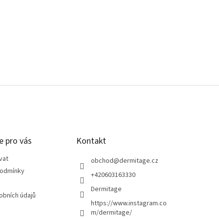
e pro vás
Kontakt
vat
obchod
@
dermitage.cz
podmínky
+420603163330
Dermitage
obních údajů
https://www.instagram.co
m/dermitage/