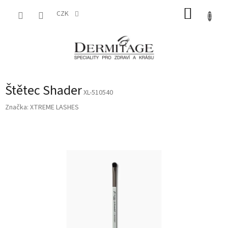
Přejít
NÁKUP
na
CZK
obsah
KOŠÍK
Štětec Shader
XL-510540
Značka:
XTREME LASHES