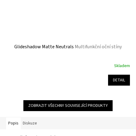
Glideshadow Matte Neutrals
Multifunkční oční stíny
Skladem
Průměrné
hodnocení
produktu
DETAIL
je
5,0
z
5
ZOBRAZIT VŠECHNY SOUVISEJÍCÍ PRODUKTY
hvězdiček.
Popis
Diskuze