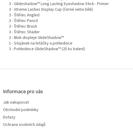
3 - Glideshadow™ Long Lasting Eyeshadow Stick - Primer
3 - Xtreme Lashes Display Cup (černé nebo bílé)
3 - Štětec Angled
3 - Štětec Pencil
3 - Štětec Brush
3 - Štětec Shader
3 - Blok displeje GlideShadow™
1 - Stojánek na letáčky a pohlednice
3 - Pohlednice GlideShadow™ (25 ks balení)
Z
á
p
a
Informace pro vás
t
Jak nakupovat
í
Obchodní podmínky
Dotazy
Ochrana osobních údajů