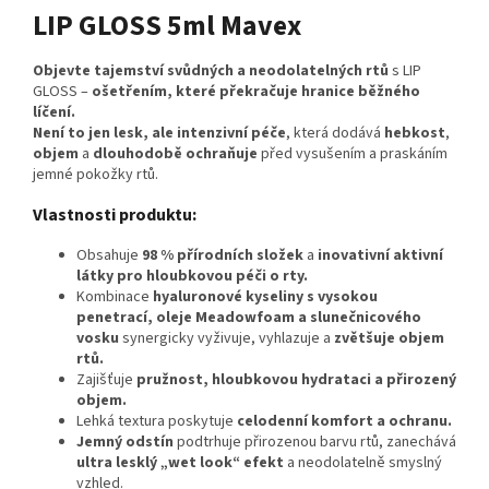
LIP GLOSS 5ml Mavex
Objevte tajemství svůdných a neodolatelných rtů
s LIP
GLOSS –
ošetřením, které překračuje hranice běžného
líčení.
Není to jen lesk, ale intenzivní péče
, která dodává
hebkost
,
objem
a
dlouhodobě ochraňuje
před vysušením a praskáním
jemné pokožky rtů.
Vlastnosti produktu:
Obsahuje
98 % přírodních složek
a
inovativní aktivní
látky pro hloubkovou péči o rty.
Kombinace
hyaluronové kyseliny s vysokou
penetrací, oleje Meadowfoam a slunečnicového
vosku
synergicky vyživuje, vyhlazuje a
zvětšuje objem
rtů.
Zajišťuje
pružnost, hloubkovou hydrataci a přirozený
objem.
Lehká textura poskytuje
celodenní komfort a ochranu.
Jemný odstín
podtrhuje přirozenou barvu rtů, zanechává
ultra lesklý „wet look“ efekt
a neodolatelně smyslný
vzhled.