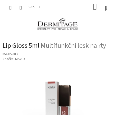
Přejít
NÁKUP
na
CZK
obsah
KOŠÍK
Lip Gloss 5ml
Multifunkční lesk na rty
MA-05-017
Značka:
MAVEX