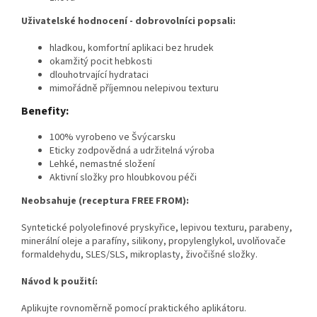
Uživatelské hodnocení - dobrovolníci popsali:
hladkou, komfortní aplikaci bez hrudek
okamžitý pocit hebkosti
dlouhotrvající hydrataci
mimořádně příjemnou nelepivou texturu
Benefity:
100% vyrobeno ve Švýcarsku
Eticky zodpovědná a udržitelná výroba
Lehké, nemastné složení
Aktivní složky pro hloubkovou péči
Neobsahuje (receptura FREE FROM):
Syntetické polyolefinové pryskyřice, lepivou texturu, parabeny,
minerální oleje a parafíny, silikony, propylenglykol, uvolňovače
formaldehydu, SLES/SLS, mikroplasty, živočišné složky.
Návod k použití:
Aplikujte rovnoměrně pomocí praktického aplikátoru.