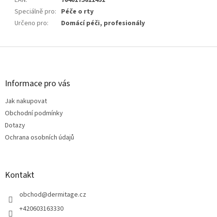
Speciálně pro
:
Péče o rty
Určeno pro
:
Domácí péči, profesionály
Z
á
p
a
Informace pro vás
t
Jak nakupovat
í
Obchodní podmínky
Dotazy
Ochrana osobních údajů
Kontakt
obchod
@
dermitage.cz
+420603163330