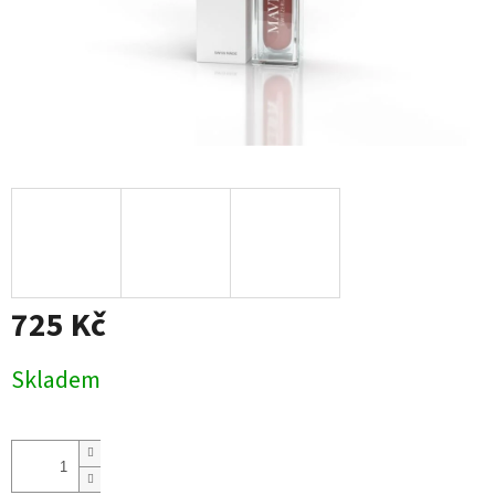
725 Kč
Měrná
Skladem
cena: