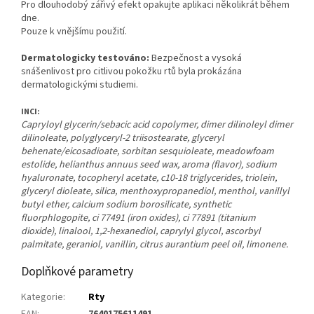
Pro dlouhodobý zářivý efekt opakujte aplikaci několikrát během
dne.
Pouze k vnějšímu použití.
Dermatologicky testováno:
Bezpečnost a vysoká
snášenlivost pro citlivou pokožku rtů byla prokázána
dermatologickými studiemi.
INCI:
Capryloyl glycerin/sebacic acid copolymer, dimer dilinoleyl dimer
dilinoleate, polyglyceryl-2 triisostearate, glyceryl
behenate/eicosadioate, sorbitan sesquioleate, meadowfoam
estolide, helianthus annuus seed wax, aroma (flavor), sodium
hyaluronate, tocopheryl acetate, c10-18 triglycerides, triolein,
glyceryl dioleate, silica, menthoxypropanediol, menthol, vanillyl
butyl ether, calcium sodium borosilicate, synthetic
fluorphlogopite, ci 77491 (iron oxides), ci 77891 (titanium
dioxide), linalool, 1,2-hexanediol, caprylyl glycol, ascorbyl
palmitate, geraniol, vanillin, citrus aurantium peel oil, limonene.
Doplňkové parametry
Kategorie
:
Rty
EAN
:
7640175611491