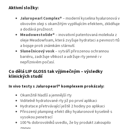
Aktivní složky:
Jaluropearl Complex®
– moderní kyselina hyaluronová v
olivovém oleji s okamžitým vyplňujícím efektem, zklidňuje
a dodává pružnost.
Meadowestolide®
– inovativní patentovaná molekula z
oleje Meadowfoam, která zvyšuje hydrataci a pevnost rtů
a bojuje proti známkám stárnutí.
Slunečnicový vosk
– vytváří přirozenou ochrannou
bariéru, zadržuje vlhkost a udržuje rty jemné i v
nepříznivém počasí.
Co dělá LIP GLOSS tak výjimečným – výsledky
klinických studií
In vivo testy s Jaluropearl® komplexem prokázaly:
Okamžitě hladší a jemnější rty
Viditelně hydratované rty již po první aplikaci
Hydratace přetrvávající ještě 2 hodiny po aplikaci
Přirozený plumping efekt díky hyaluronové kyselině s
vysokou penetrací
100 % dobrovolníků uvedlo, že by produkt zakoupilo
znovu