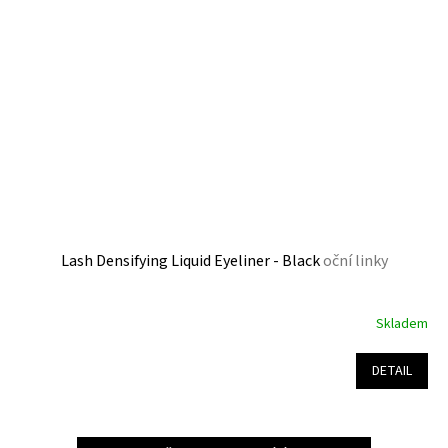
Lash Densifying Liquid Eyeliner - Black
oční linky
Skladem
Průměrné
hodnocení
produktu
DETAIL
je
5,0
z
5