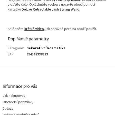
a otřete čelo. Opláchněte vodou a upravte obočí pomocí
kartáčku
Deluxe Retractable Lash Styling Wand
.
Shlédněte
krátké video
, jak správně pero na obočí použít.
Doplňkové parametry
Kategorie
:
Dekorativní kosmetika
EAN
:
654367338223
Z
á
p
a
Informace pro vás
t
Jak nakupovat
í
Obchodní podmínky
Dotazy