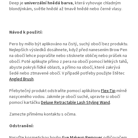
Deep je
univerzální hnědá barva
, která vyhovuje chladným
blondýnkám, světle hnědé až tmavě hnědé nebo černé vlasy.
Návod k použití:
Pero by mělo být aplikováno na čistý, suchý obočí bez produktu.
Nejlepších výsledků dosáhnete, když před nanesením Brow Pen
na obočí lehce poprašíte nebo stisknete obličej nebo prášek na
obočí. Poté aplikujte přímo z pera na obočí pomocí lehkých tahů,
abyste pokryli řídké oblasti, a přímo na obočí, které zakrývá
šedé nebo ztmavené obočí. V případě potřeby použijte štětec
Angled Brush
.
Přebytečný produkt odstraňte pomocí aplikátoru
Flex-Tip
mírně
nasyceného vodou. Jakmile je obočí suché, upravte si obočí
pomocí kartáčku
Deluxe Retractable Lash Styling Wand
.
Zamezte přímému kontaktu s očima.
Odstranění:
Nasyťte kosmetickou houbu
Eye Makeup Remover
odličovačem