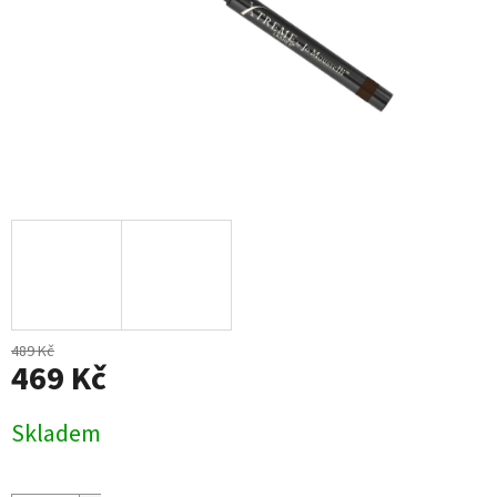
489 Kč
469 Kč
Měrná
Skladem
cena: