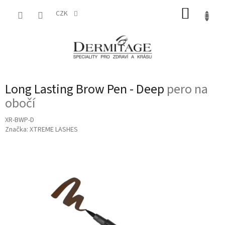
Přejít
NÁKUP
na
CZK
obsah
KOŠÍK
Long Lasting Brow Pen - Deep
pero na
obočí
XR-BWP-D
Značka:
XTREME LASHES