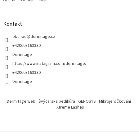
Ochrana osobních údajů
Kontakt
obchod
@
dermitage.cz
+420603163330
Dermitage
https://www.instagram.com/dermitage/
+420603163330
Dermitage
Dermitage web
Švýcarská pedikúra
GENOSYS
Mikrojehličkování
Xtreme Lashes