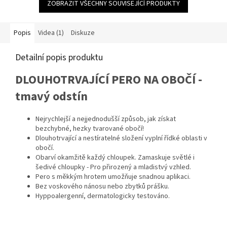
ZOBRAZIT VŠECHNY SOUVISEJÍCÍ PRODUKTY
hvězdiček.
Popis
Videa (1)
Diskuze
Detailní popis produktu
DLOUHOTRVAJÍCÍ PERO NA OBOČÍ -
tmavý odstín
Nejrychlejší a nejjednodušší způsob, jak získat
bezchybné, hezky tvarované obočí!
Dlouhotrvající a nestíratelné složení vyplní řídké oblasti v
obočí.
Obarví okamžitě každý chloupek. Zamaskuje světlé i
šedivé chloupky - Pro přirozený a mladistvý vzhled.
Pero s měkkým hrotem umožňuje snadnou aplikaci.
Bez voskového nánosu nebo zbytků prášku.
Hyppoalergenní, dermatologicky testováno.