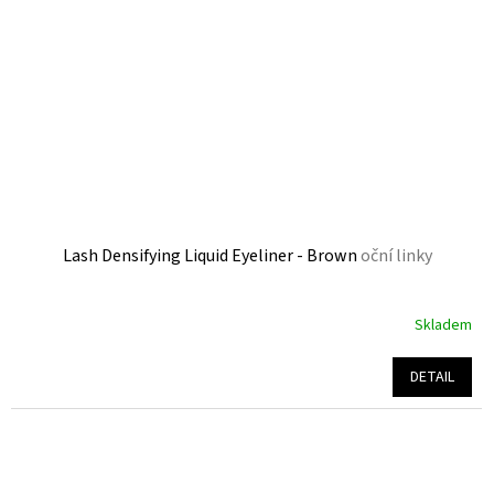
Lash Densifying Liquid Eyeliner - Brown
oční linky
Skladem
Průměrné
hodnocení
produktu
DETAIL
je
5,0
z
5
hvězdiček.