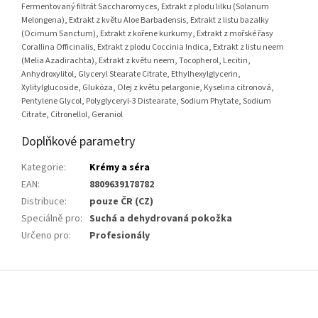
Fermentovaný filtrát Saccharomyces, Extrakt z plodu lilku (Solanum
Melongena), Extrakt z květu Aloe Barbadensis, Extrakt z listu bazalky
(Ocimum Sanctum), Extrakt z kořene kurkumy, Extrakt z mořské řasy
Corallina Officinalis, Extrakt z plodu Coccinia Indica, Extrakt z listu neem
(Melia Azadirachta), Extrakt z květu neem, Tocopherol, Lecitin,
Anhydroxylitol, Glyceryl Stearate Citrate, Ethylhexylglycerin,
Xylitylglucoside, Glukóza, Olej z květu pelargonie, Kyselina citronová,
Pentylene Glycol, Polyglyceryl-3 Distearate, Sodium Phytate, Sodium
Citrate, Citronellol, Geraniol
Doplňkové parametry
Kategorie
:
Krémy a séra
EAN
:
8809639178782
Distribuce
:
pouze ČR (CZ)
Speciálně pro
:
Suchá a dehydrovaná pokožka
Určeno pro
:
Profesionály
Z
á
p