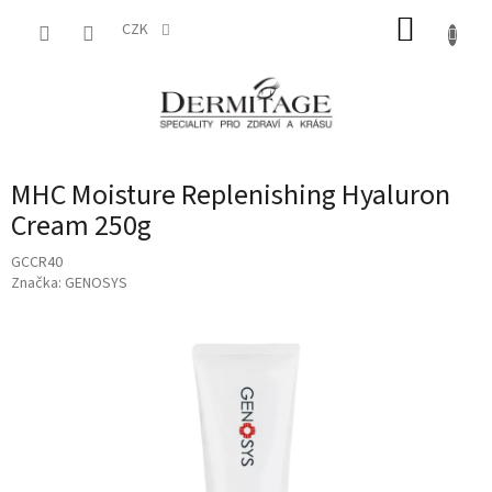
Přejít
NÁKUP
na
CZK
obsah
KOŠÍK
MHC Moisture Replenishing Hyaluron
Cream 250g
GCCR40
Značka:
GENOSYS