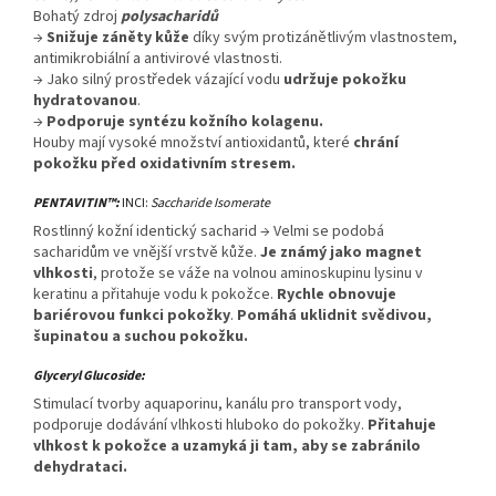
Bohatý zdroj
polysacharidů
→
Snižuje záněty kůže
díky svým protizánětlivým vlastnostem,
antimikrobiální a antivirové vlastnosti.
→ Jako silný prostředek vázající vodu
udržuje pokožku
hydratovanou
.
→
Podporuje syntézu kožního kolagenu.
Houby mají vysoké množství antioxidantů, které
chrání
pokožku před oxidativním stresem.
PENTAVITIN™:
INCI:
Saccharide Isomerate
Rostlinný kožní identický sacharid → Velmi se podobá
sacharidům ve vnější vrstvě kůže.
Je známý jako magnet
vlhkosti
, protože se váže na volnou aminoskupinu lysinu v
keratinu a přitahuje vodu k pokožce.
Rychle obnovuje
bariérovou funkci pokožky
.
Pomáhá uklidnit svědivou,
šupinatou a suchou pokožku.
Glyceryl Glucoside:
Stimulací tvorby aquaporinu, kanálu pro transport vody,
podporuje dodávání vlhkosti hluboko do pokožky.
Přitahuje
vlhkost k pokožce a uzamyká ji tam, aby se zabránilo
dehydrataci.