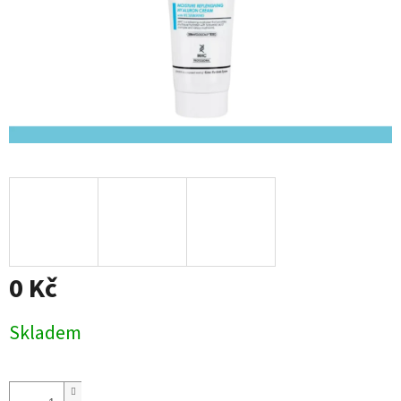
0 Kč
Měrná
Skladem
cena: