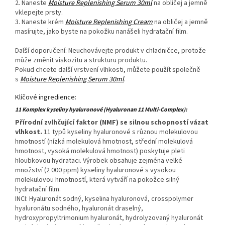
2. Naneste
Moisture Replenishing Serum 30ml
na obličej a jemně
vklepejte prsty.
3. Naneste krém
Moisture Replenishing Cream
na obličej a jemně
masírujte, jako byste na pokožku nanášeli hydratační film.
Další doporučení: Neuchovávejte produkt v chladničce, protože
může změnit viskozitu a strukturu produktu.
Pokud chcete další vrstvení vlhkosti, můžete použít společně
s
Moisture Replenishing Serum 30ml
.
Klíčové ingredience:
11 Komplex kyseliny hyaluronové (Hyaluronan 11 Multi-Complex):
Přírodní zvlhčující faktor (NMF) se silnou schopností vázat
vlhkost.
11 typů kyseliny hyaluronové s různou molekulovou
hmotností (nízká molekulová hmotnost, střední molekulová
hmotnost, vysoká molekulová hmotnost) poskytuje pleti
hloubkovou hydrataci. Výrobek obsahuje zejména velké
množství (2 000 ppm) kyseliny hyaluronové s vysokou
molekulovou hmotností, která vytváří na pokožce silný
hydratační film.
INCI: Hyaluronát sodný, kyselina hyaluronová, crosspolymer
hyaluronátu sodného, hyaluronát draselný,
hydroxypropyltrimonium hyaluronát, hydrolyzovaný hyaluronát