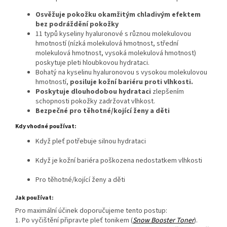
Osvěžuje pokožku okamžitým chladivým efektem
bez podráždění pokožky
11 typů kyseliny hyaluronové s různou molekulovou
hmotností (nízká molekulová hmotnost, střední
molekulová hmotnost, vysoká molekulová hmotnost)
poskytuje pleti hloubkovou hydrataci.
Bohatý na kyselinu hyaluronovou s vysokou molekulovou
hmotností,
posiluje kožní bariéru proti vlhkosti.
Poskytuje dlouhodobou hydrataci
zlepšením
schopnosti pokožky zadržovat vlhkost.
Bezpečné pro těhotné/kojící ženy a děti
Kdy vhodné používat:
Když pleť potřebuje silnou hydrataci
Když je kožní bariéra poškozena nedostatkem vlhkosti
Pro těhotné/kojící ženy a děti
Jak používat:
Pro maximální účinek doporučujeme tento postup:
1. Po vyčištění připravte pleť tonikem (
Snow Booster Toner
).