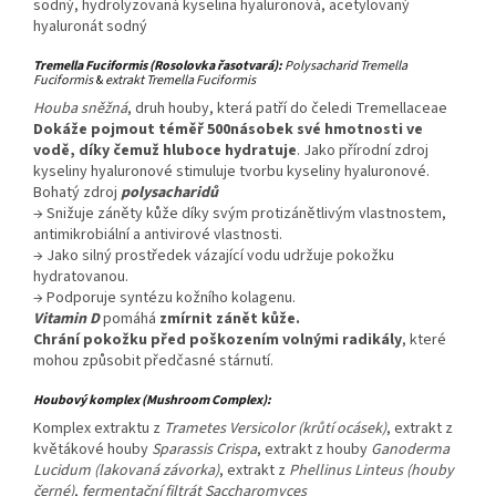
sodný, hydrolyzovaná kyselina hyaluronová, acetylovaný
hyaluronát sodný
Tremella Fuciformis (Rosolovka řasotvará):
Polysacharid Tremella
Fuciformis
&
extrakt Tremella Fuciformis
Houba sněžná
, druh houby, která patří do čeledi Tremellaceae
Dokáže pojmout téměř 500násobek své hmotnosti ve
vodě, díky čemuž hluboce hydratuje
. Jako přírodní zdroj
kyseliny hyaluronové stimuluje tvorbu kyseliny hyaluronové.
Bohatý zdroj
polysacharidů
→ Snižuje záněty kůže díky svým protizánětlivým vlastnostem,
antimikrobiální a antivirové vlastnosti.
→ Jako silný prostředek vázající vodu udržuje pokožku
hydratovanou.
→ Podporuje syntézu kožního kolagenu.
Vitamin D
pomáhá
zmírnit zánět kůže.
Chrání pokožku před poškozením volnými radikály
, které
mohou způsobit předčasné stárnutí.
Houbový komplex (Mushroom Complex):
Komplex extraktu z
Trametes Versicolor (krůtí ocásek)
, extrakt z
květákové houby
Sparassis Crispa
, extrakt z houby
Ganoderma
Lucidum (lakovaná závorka)
, extrakt z
Phellinus Linteus (houby
černé)
,
fermentační filtrát Saccharomyces