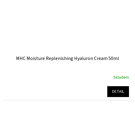
MHC Moisture Replenishing Hyaluron Cream 50ml
Skladem
Průměrné
hodnocení
produktu
DETAIL
je
5,0
z
5
hvězdiček.