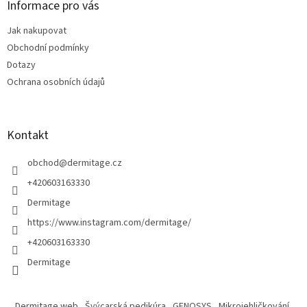
a
Informace pro vás
t
Jak nakupovat
í
Obchodní podmínky
Dotazy
Ochrana osobních údajů
Kontakt
obchod
@
dermitage.cz
+420603163330
Dermitage
https://www.instagram.com/dermitage/
+420603163330
Dermitage
Dermitage web
Švýcarská pedikúra
GENOSYS
Mikrojehličkování