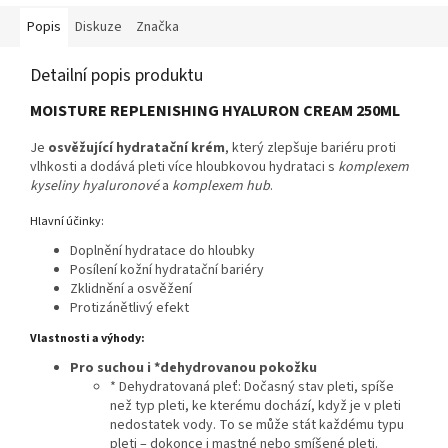
Popis
Diskuze
Značka
Detailní popis produktu
MOISTURE REPLENISHING HYALURON CREAM 250ML
Je
osvěžující hydratační krém
, který zlepšuje bariéru proti
vlhkosti a dodává pleti více hloubkovou hydrataci s
komplexem
kyseliny hyaluronové
a
komplexem hub
.
Hlavní účinky:
Doplnění hydratace do hloubky
Posílení kožní hydratační bariéry
Zklidnění a osvěžení
Protizánětlivý efekt
Vlastnosti a výhody:
Pro suchou i *dehydrovanou pokožku
* Dehydratovaná pleť: Dočasný stav pleti, spíše
než typ pleti, ke kterému dochází, když je v pleti
nedostatek vody. To se může stát každému typu
pleti – dokonce i mastné nebo smíšené pleti.