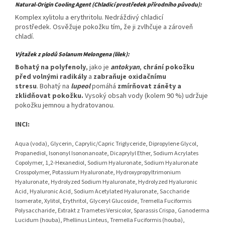
Natural-Origin Cooling
Agent
(Chladicí prostředek přírodního původu)
:
Komplex xylitolu a erythritolu. Nedráždivý chladicí
prostředek. Osvěžuje pokožku tím, že ji zvlhčuje a zároveň
chladí.
Výtažek z plodů Solanum Melongena (lilek):
Bohatý na polyfenoly
, jako je
antokyan
,
chrání pokožku
před volnými radikály
a
zabraňuje oxidačnímu
stresu
. Bohatý na
lupeol
pomáhá
zmírňovat záněty a
zklidňovat pokožku.
Vysoký obsah vody (kolem 90 %) udržuje
pokožku jemnou a hydratovanou.
INCI:
Aqua (voda), Glycerin, Caprylic/Capric Triglyceride, Dipropylene Glycol,
Propanediol, Isononyl Isononanoate, Dicaprylyl Ether, Sodium Acrylates
Copolymer, 1,2-Hexanediol, Sodium Hyaluronate, Sodium Hyaluronate
Crosspolymer, Potassium Hyaluronate, Hydroxypropyltrimonium
Hyaluronate, Hydrolyzed Sodium Hyaluronate, Hydrolyzed Hyaluronic
Acid, Hyaluronic Acid, Sodium Acetylated Hyaluronate, Saccharide
Isomerate, Xylitol, Erythritol, Glyceryl Glucoside, Tremella Fuciformis
Polysaccharide, Extrakt z Trametes Versicolor, Sparassis Crispa, Ganoderma
Lucidum (houba), Phellinus Linteus, Tremella Fuciformis (houba),