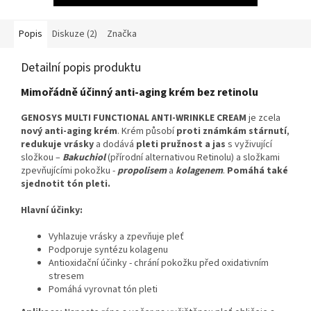
Popis
Diskuze (2)
Značka
Detailní popis produktu
Mimořádně účinný anti-aging krém bez retinolu
GENOSYS MULTI FUNCTIONAL ANTI-WRINKLE CREAM
je zcela
nový
anti-aging
krém
. Krém působí
proti známkám
stárnutí
,
redukuje vrásky
a dodává
pleti
pružnost
a jas
s vyživující
složkou –
Bakuchiol
(přírodní alternativou Retinolu) a složkami
zpevňujícími pokožku -
propolisem
a
kolagenem
.
Pomáhá
také
sjednotit
tón
pleti
.
Hlavní účinky:
Vyhlazuje vrásky a zpevňuje pleť
Podporuje syntézu kolagenu
Antioxidační účinky - chrání pokožku před oxidativním
stresem
Pomáhá vyrovnat tón pleti