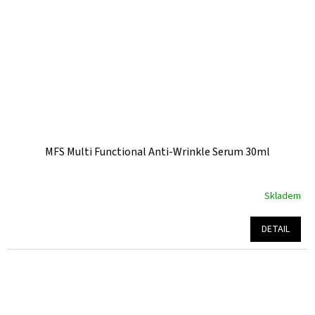
MFS Multi Functional Anti-Wrinkle Serum 30ml
Skladem
Průměrné
hodnocení
produktu
DETAIL
je
5,0
z
5
hvězdiček.