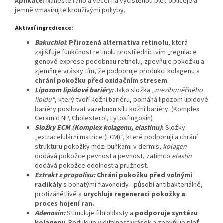
Aplikace:
Naneste ráno a večer na vyčištěnou pleť obličeje a
jemně vmasírujte krouživými pohyby.
Aktivní ingredience:
Bakuchiol
:
Přirozená alternativa retinolu
, která
zajišťuje funkčnost retinolu prostřednictvím „regulace
genové exprese podobnou retinolu, zpevňuje pokožku a
zjemňuje vrásky tím, že podporuje produkci kolagenu a
chrání pokožku před oxidačním stresem
.
Lipozom lipidové bariéry:
Jako složka
„mezibuněčného
lipidu“
, který tvoří kožní bariéru, pomáhá lipozom lipidové
bariéry posilovat vazebnou sílu kožní bariéry. (Komplex
Ceramid NP, Cholesterol, Fytosfingosin)
Složky ECM (Komplex kolagenu, elastinu)
:
Složky
„extracelulární matrice (ECM)“, které podporují a chrání
strukturu pokožky mezi buňkami v dermis,
kolagen
dodává pokožce pevnost a pevnost, zatímco
elastin
dodává pokožce odolnost a pružnost.
Extrakt z propolisu:
Chrání pokožku před volnými
radikály
s bohatými flavonoidy - působí antibakteriálně,
protizánětlivě a
urychluje regeneraci pokožky a
proces hojení ran.
Adenosin:
Stimuluje fibroblasty a
podporuje syntézu
kolagenu
. Redukuje viditelnost vrásek a zpevňuje pleť.