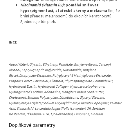
Niacinamid (Vitamin B3):
pomáhá snižovat
hyperpigmentaci, stařecké skvrny a melasma
tím, že
brání přenosu melanosomů do okolních keratinocytů.
Sjednocuje tón pleti.
INCI:
Aqua (Water), Glycerin, Ethylhexyl Palmitate, Butylene Glycol, Cetearyl
Alcohol, Caprylic/Capric Triglyceride, Niacinamide, Butylene
Glycol, Dicaprylate/Dicaprate, Polyglyceryl-3 Methylglucose Distearate,
Propolis Extract, Bakuchiol, Allantoin, Phytosphingosine, Ceramide NP,
Hydrolyzed Elastin, Hydrolyzed Collagen, Hydroxyacetophenone,
Hydrogenated Lecithin, Adenosine, Mangifera Indica Seed Butter,
Cholesterol, Sodium Polyacrylate, Dimethicone, Glyceryl Stearate,
Hydroxyethyl Acrylate/Sodium Acryloyldimethyl Taurate Copolymer, Palmitic
Acid, Stearic Acid, Lavandula Angustifolia (Lavender) Oil, Sorbitan
Isostearate, Disodium EDTA, 1,2-Hexanediol, Limonene, Linalool
Doplňkové parametry