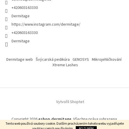
+420603163330
Dermitage
https://www.instagram.com/dermitage/
+420603163330
Dermitage
Dermitage web
Švýcarská pedikúra
GENOSYS
Mikrojehličkování
Xtreme Lashes
Vytvořil Shoptet
Copyright 2026
eshop.dermitage
. Všechna práva vyhrazena.
Tento web používá soubory cookie. Dalším procházením tohoto webu vyjadřujete
souhlas s jejich používáním.
ROZUMÍM