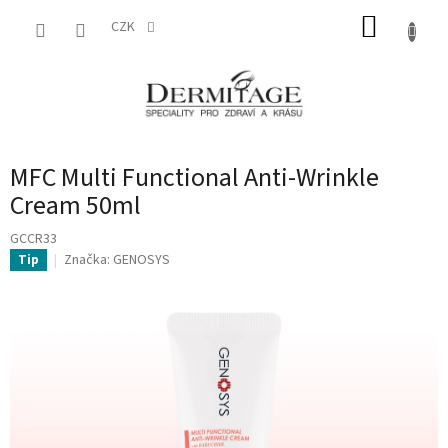
Přejít
NÁKUP
na
CZK
obsah
KOŠÍK
MFC Multi Functional Anti-Wrinkle
Cream 50ml
GCCR33
Značka:
GENOSYS
Tip