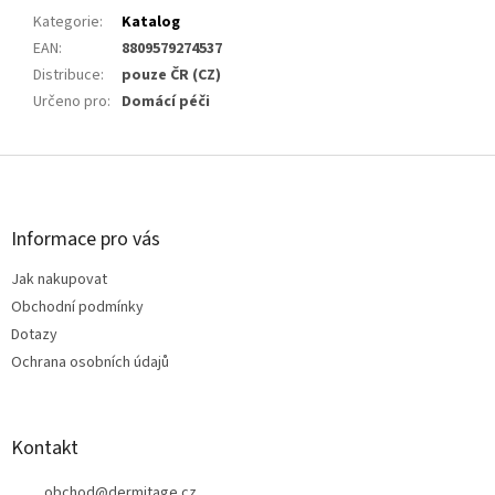
Kategorie
:
Katalog
EAN
:
8809579274537
Distribuce
:
pouze ČR (CZ)
Určeno pro
:
Domácí péči
Z
á
p
a
Informace pro vás
t
Jak nakupovat
í
Obchodní podmínky
Dotazy
Ochrana osobních údajů
Kontakt
obchod
@
dermitage.cz