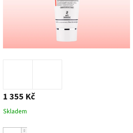
1 355 Kč
Měrná
Skladem
cena: