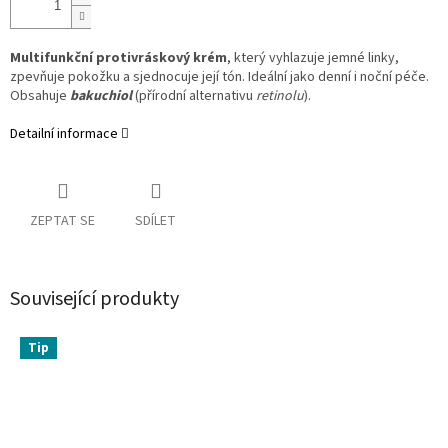
Multifunkční protivráskový krém
, který vyhlazuje jemné linky,
zpevňuje pokožku a sjednocuje její tón. Ideální jako denní i noční péče.
Obsahuje
bakuchiol
(přírodní alternativu
retinolu
).
Detailní informace
ZEPTAT SE
SDÍLET
Související produkty
Tip