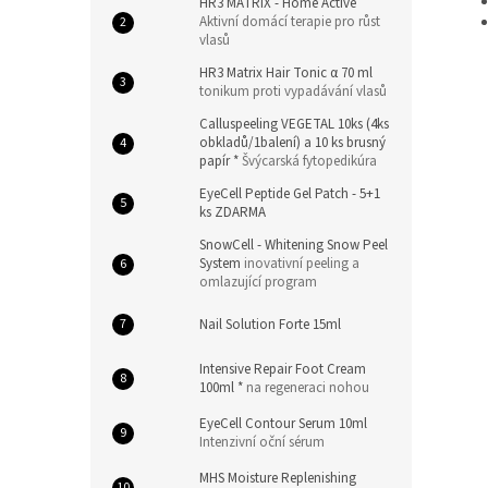
HR3 MATRIX - Home Active
Aktivní domácí terapie pro růst
vlasů
HR3 Matrix Hair Tonic α 70 ml
tonikum proti vypadávání vlasů
Calluspeeling VEGETAL 10ks (4ks
obkladů/1balení) a 10 ks brusný
papír *
Švýcarská fytopedikúra
EyeCell Peptide Gel Patch - 5+1
ks ZDARMA
SnowCell - Whitening Snow Peel
System
inovativní peeling a
omlazující program
Nail Solution Forte 15ml
Intensive Repair Foot Cream
100ml *
na regeneraci nohou
EyeCell Contour Serum 10ml
Intenzivní oční sérum
MHS Moisture Replenishing