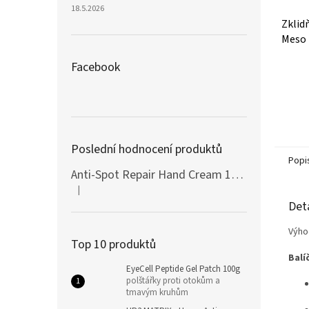
18.5.2026
Zklidň
Meso
Facebook
Průmě
hodno
produ
je
5,0
z
Poslední hodnocení produktů
5
Popi
hvězdi
Anti-Spot Repair Hand Cream 100ml Botanic SPA
|
Hodnocení produktu je 5 z 5 hvězdiček.
Det
Výho
Top 10 produktů
Balí
EyeCell Peptide Gel Patch 100g
polštářky proti otokům a
tmavým kruhům