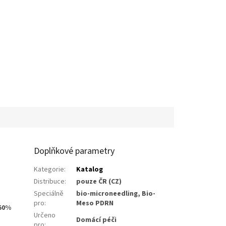
Doplňkové parametry
Kategorie
:
Katalog
Distribuce
:
pouze ČR (CZ)
Speciálně
bio-microneedling, Bio-
pro
:
Meso PDRN
-50%
Určeno
Domácí péči
pro
: