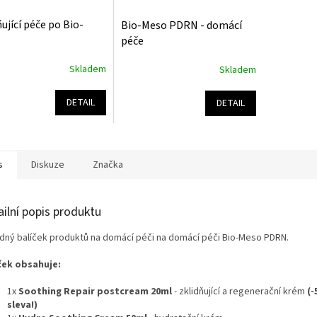
ující péče po Bio-
Bio-Meso PDRN - domácí
péče
Skladem
Skladem
rné
Průměrné
cení
hodnocení
ktu
produktu
DETAIL
DETAIL
je
5,0
z
5
s
Diskuze
Značka
ček.
hvězdiček.
ailní popis produktu
dný balíček produktů na domácí péči na domácí péči Bio-Meso PDRN.
ček obsahuje:
1x
Soothing Repair postcream 20ml
- zklidňující a regenerační krém
(
sleva!)