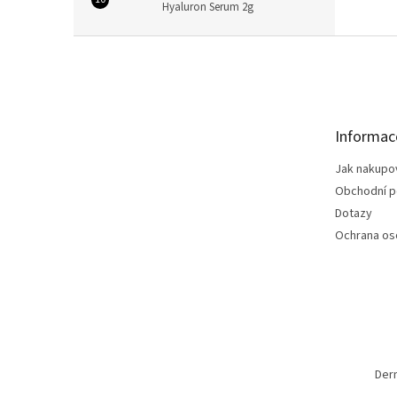
Hyaluron Serum 2g
Z
á
p
a
t
Informac
í
Jak nakupo
Obchodní 
Dotazy
Ochrana os
Der