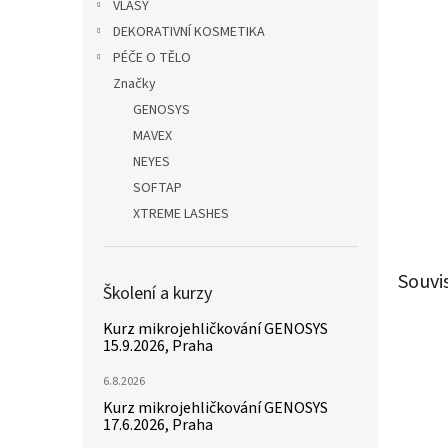
n
VLASY
e
DEKORATIVNÍ KOSMETIKA
l
PÉČE O TĚLO
Značky
GENOSYS
MAVEX
NEYES
SOFTAP
XTREME LASHES
Souvi
Školení a kurzy
Kurz mikrojehličkování GENOSYS
15.9.2026, Praha
6.8.2026
Kurz mikrojehličkování GENOSYS
17.6.2026, Praha