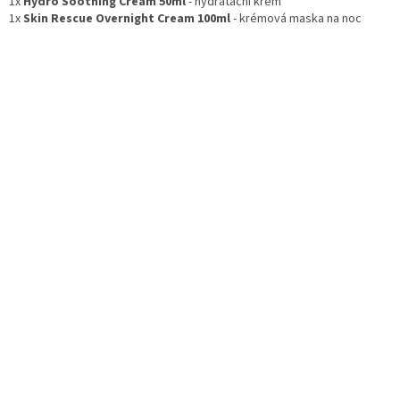
1x
Hydro Soothing Cream 50ml
- hydratační krém
1x
Skin Rescue Overnight Cream 100ml
- krémová maska na noc