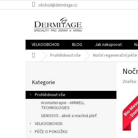
Přejít
obchod@dermitage.cz
na
obsah
VELKOOBCHOD
BLOG
Jak nakupovat
N
Domů
Prohlédnout vše
Noční regenerační péče
P
Nočn
o
Přeskočit
s
Kategorie
Značka:
kategorie
t
r
Prohlédnout vše
a
Aromaterapie - AMWELL
n
TECHNOLOGIES
n
GENOSYS - akné a mastná pleť
í
VELKOOBCHOD
p
a
PÉČE O POKOŽKU