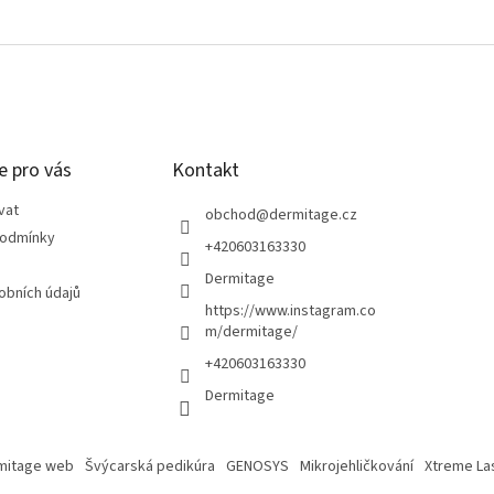
e pro vás
Kontakt
vat
obchod
@
dermitage.cz
podmínky
+420603163330
Dermitage
obních údajů
https://www.instagram.co
m/dermitage/
+420603163330
Dermitage
mitage web
Švýcarská pedikúra
GENOSYS
Mikrojehličkování
Xtreme La