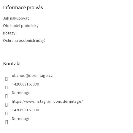
p
a
Informace pro vás
t
Jak nakupovat
í
Obchodní podmínky
Dotazy
Ochrana osobních údajů
Kontakt
obchod
@
dermitage.cz
+420603163330
Dermitage
https://www.instagram.com/dermitage/
+420603163330
Dermitage