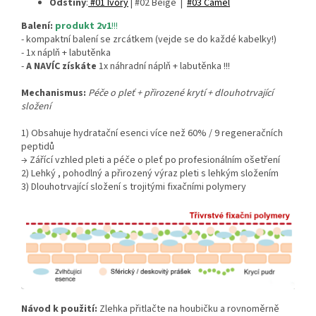
Odstíny
:
#01 Ivory
| #02 Beige |
#03 Camel
Balení:
produkt 2v1
!!!
- kompaktní balení se zrcátkem (vejde se do každé kabelky!)
- 1x náplň + labutěnka
-
A NAVÍC získáte
1x náhradní náplň + labutěnka !!!
Mechanismus:
Péče o pleť + přirozené krytí + dlouhotrvající
složení
1) Obsahuje hydratační esenci více než 60% / 9 regeneračních
peptidů
→ Zářící vzhled pleti a péče o pleť po profesionálním ošetření
2) Lehký , pohodlný a přirozený výraz pleti s lehkým složením
3) Dlouhotrvající složení s trojitými fixačními polymery
Návod k použití:
Zlehka přitlačte na houbičku a rovnoměrně