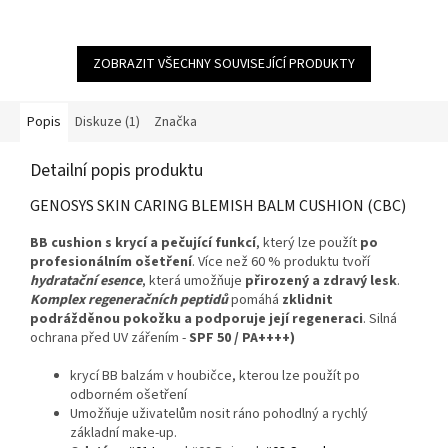
4,7
z
5
ZOBRAZIT VŠECHNY SOUVISEJÍCÍ PRODUKTY
hvězdiček.
Popis
Diskuze (1)
Značka
Detailní popis produktu
GENOSYS SKIN CARING BLEMISH BALM CUSHION (CBC)
BB cushion s krycí a pečující funkcí
, který lze použít
po
profesionálním
ošetření
. Více než 60 % produktu tvoří
hydratační esence
, která umožňuje
přirozený
a
zdravý
lesk
.
Komplex regeneračních peptidů
pomáhá
zklidnit
podrážděnou
pokožku a podporuje její regeneraci
. Silná
ochrana před UV zářením -
SPF 50 / PA++++)
krycí BB balzám v houbičce, kterou lze použít po
odborném ošetření
Umožňuje uživatelům nosit ráno pohodlný a rychlý
základní make-up.