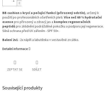
BB cushion s krycí a pečující funkcí (přirozený odstín)
, určený k
použití po profesionálních ošetřeních pleti.
Více než 60 % hydratační
esence
pro přirozený a zdravý jas a
komplex regeneračních
peptidů
pro zklidnění podrážděné pokožku a podporu její regenerace.
Silná ochrana před UV zářením - SPF 50+.
Balení 2v1
- 2x náplň a labutěnka + vestavěné zrcátko.
Detailní informace
ZEPTAT SE
SDÍLET
Související produkty