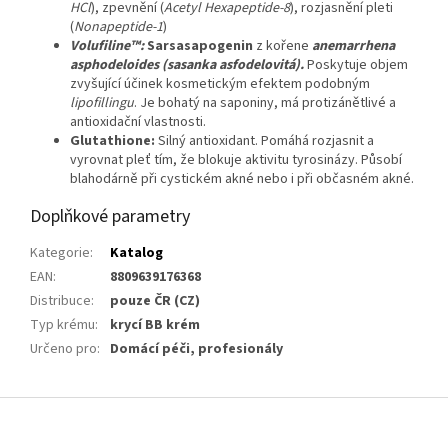
HCl
), zpevnění (
Acetyl Hexapeptide-8
), rozjasnění pleti
(
Nonapeptide-1
)
Volufiline™:
Sarsasapogenin
z kořene
anemarrhena
asphodeloides
(s
asanka
asfodelovitá
).
Poskytuje objem
zvyšující účinek kosmetickým efektem podobným
lipofillingu
.
Je bohatý na saponiny, má protizánětlivé a
antioxidační vlastnosti.
Glutathione:
Silný antioxidant. Pomáhá rozjasnit a
vyrovnat pleť tím, že blokuje aktivitu tyrosinázy. Působí
blahodárně při cystickém akné nebo i při občasném akné.
Doplňkové parametry
Kategorie
:
Katalog
EAN
:
8809639176368
Distribuce
:
pouze ČR (CZ)
Typ krému
:
krycí BB krém
Určeno pro
:
Domácí péči, profesionály
Z
á