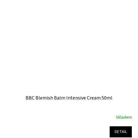
z
5
hvězdiček.
BBC Blemish Balm Intensive Cream 50ml
Skladem
Průměrné
hodnocení
produktu
DETAIL
je