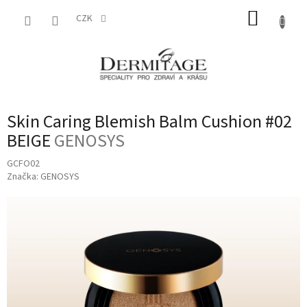
Přejít
NÁKUP
na
CZK
obsah
KOŠÍK
Skin Caring Blemish Balm Cushion #02
BEIGE
GENOSYS
GCFO02
Značka:
GENOSYS