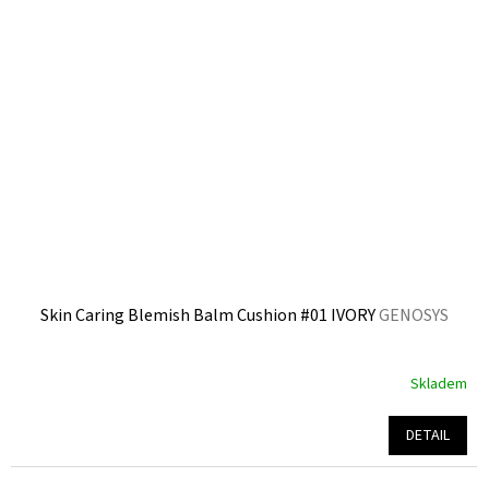
Skin Caring Blemish Balm Cushion #01 IVORY
GENOSYS
Skladem
Průměrné
hodnocení
produktu
DETAIL
je
4,8