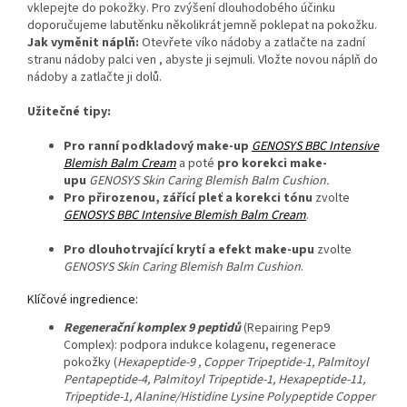
vklepejte do pokožky. Pro zvýšení dlouhodobého účinku
doporučujeme labutěnku několikrát jemně poklepat na pokožku.
Jak vyměnit náplň:
Otevřete víko nádoby a zatlačte na zadní
stranu nádoby palci ven , abyste ji sejmuli. Vložte novou náplň do
nádoby a zatlačte ji dolů.
Užitečné tipy:
Pro
ranní
podkladový
make-up
GENOSYS BBC Intensive
Blemish Balm Cream
a poté
pro
korekci
make-
upu
GENOSYS Skin Caring Blemish Balm Cushion.
Pro
přirozenou
,
zářící
pleť
a
korekci
tónu
zvolte
GENOSYS BBC Intensive Blemish Balm Cream
.
Pro
dlouhotrvající
krytí
a
efekt
make-
upu
zvolte
GENOSYS Skin Caring Blemish Balm Cushion
.
Klíčové ingredience:
Regenerační komplex 9 peptidů
(Repairing Pep9
Complex): podpora indukce kolagenu, regenerace
pokožky (
Hexapeptide-9 , Copper Tripeptide-1, Palmitoyl
Pentapeptide-4, Palmitoyl Tripeptide-1, Hexapeptide-11,
Tripeptide-1, Alanine/Histidine Lysine Polypeptide Copper