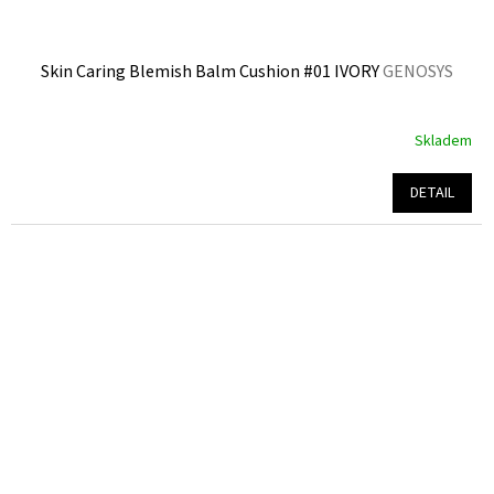
Skin Caring Blemish Balm Cushion #01 IVORY
GENOSYS
Skladem
Průměrné
hodnocení
produktu
DETAIL
je
4,8
z
5
hvězdiček.