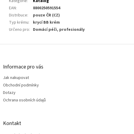
Kategorie
:
Katalog
EAN
:
8800250591554
Distribuce
:
pouze ČR (CZ)
Typ krému
:
krycí BB krém
Určeno pro
:
Domácí péči, profesionály
Z
á
p
a
Informace pro vás
t
Jak nakupovat
í
Obchodní podmínky
Dotazy
Ochrana osobních údajů
Kontakt