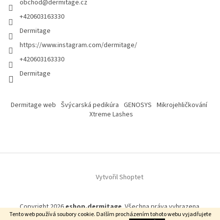
obchod
@
dermitage.cz
+420603163330
Dermitage
https://www.instagram.com/dermitage/
+420603163330
Dermitage
Dermitage web
Švýcarská pedikúra
GENOSYS
Mikrojehličkování
Xtreme Lashes
Vytvořil Shoptet
Copyright 2026
eshop.dermitage
. Všechna práva vyhrazena.
Tento web používá soubory cookie. Dalším procházením tohoto webu vyjadřujete