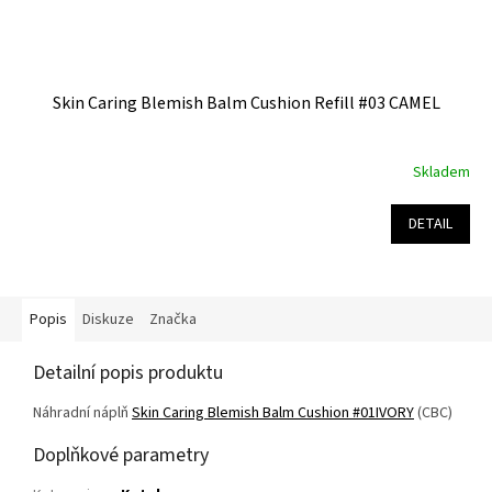
Skin Caring Blemish Balm Cushion Refill #03 CAMEL
Skladem
Průměrné
hodnocení
produktu
DETAIL
je
5,0
z
5
Popis
Diskuze
Značka
hvězdiček.
Detailní popis produktu
Náhradní náplň
Skin Caring Blemish Balm Cushion #01IVORY
(CBC)
Doplňkové parametry