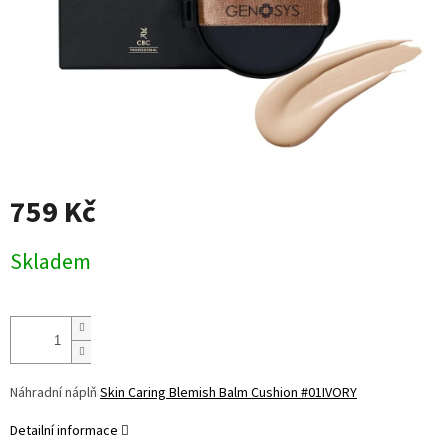
759 Kč
Měrná
Skladem
cena:
Náhradní náplň
Skin Caring Blemish Balm Cushion #01IVORY
Detailní informace