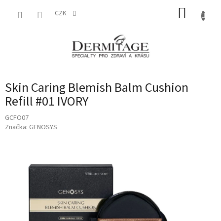
Přejít
NÁKUP
na
CZK
obsah
KOŠÍK
Skin Caring Blemish Balm Cushion
Refill #01 IVORY
GCFO07
Značka:
GENOSYS