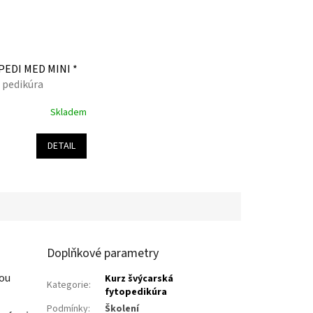
 PEDI MED MINI *
 pedikúra
Skladem
DETAIL
Doplňkové parametry
kou
Kurz švýcarská
Kategorie
:
fytopedikúra
Podmínky
:
Školení