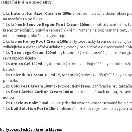
ralizační krém a speciality:
1 ks
Natural Sanitizer Cleanser 200ml
- přírodní čistící a dezinfekční p
na manikúru a pedikúru
1 ks krému
Intensive Repair Foot Cream 100ml
- neutralizační krém, f
krém; změkčující, hojivý a reparační krém. Pomáhá na popraskané paty, m
oka, zjemňuje pokožku, regeneruje.
1 ks krému
Honey Foot Cream 100ml
- fytoceutický krém se zvláčňující
zvlhčujícím a elastikačním účinkem; vhodný pro suché a dehydrované noh
1 ks
Tired Legs Cream 100ml
- fytoceutický krém, osvěžující, re-energizu
revitalizační účinky
1 ks
Arnica Gel 100ml
- fytoceutický krém, zklidňující účinky na pohmožd
bolesti
1 ks
Calendula Cream 100ml
- fytoceutický krém, zklidňující účinky na 
pokožku
1 ks
Cold Feet Cream 100ml
- fytoceutický krém, zahřívací a revitalizačn
1 ks
Foot Active Carbon Cream 100 ml
- krém na zápach nohou, zdravé
nohou
1 ks
Precious Balm 30ml
- 100% přírodní vysoce koncentrovaná hojivá 
1 ks
Nail Solution Forte 15ml
- plísňové infekce, regenerace a výživa n
rky
fytoceutických krémů Mavex
: