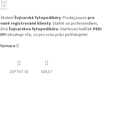
 školení
Švýcarské fytopedikúry
. Prodej pouze
pro
vané registrované klienty
. Staňte se profesionálem,
užívá
Švýcarskou fytopedikúru
. Startovací balíček
PEDI
ROFI
obsahuje vše, co pro svou práci potřebujete!
informace
ZEPTAT SE
SDÍLET