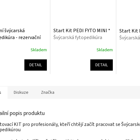
ní švýcarská
Start Kit PEDI FYTO MINI *
Start Kit
edikúra - rezervační
Švýcarská fytopedikúra
Švýcarská
tek
Skladem
Skladem
rné
Průměrné
Průměrné
cení
hodnocení
hodnocení
ktu
produktu
produktu
DETAIL
DETAIL
je
je
5,0
5,0
z
z
5
5
s
Diskuze
Značka
ček.
hvězdiček.
hvězdiček.
ailní popis produktu
tovací KIT pro profesionály, kteří chtějí začít pracovat se Švýcars
pedikúrou