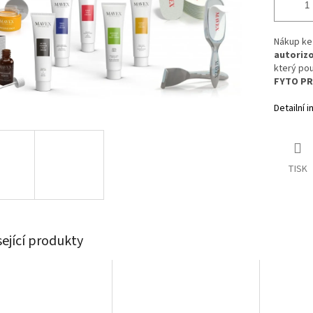
Nákup ke
autorizo
který po
FYTO P
Detailní 
TISK
sející produkty