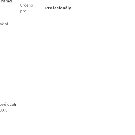
v rámci
Určeno
Profesionály
pro
:
ak si
ové oceli
 100%