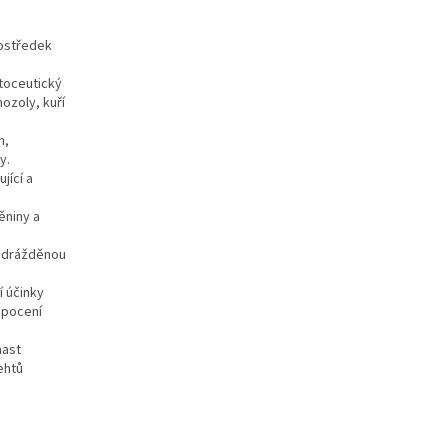
rostředek
ytoceutický
ozoly, kuří
m,
y.
jící a
ěniny a
podrážděnou
í účinky
 pocení
mast
ehtů