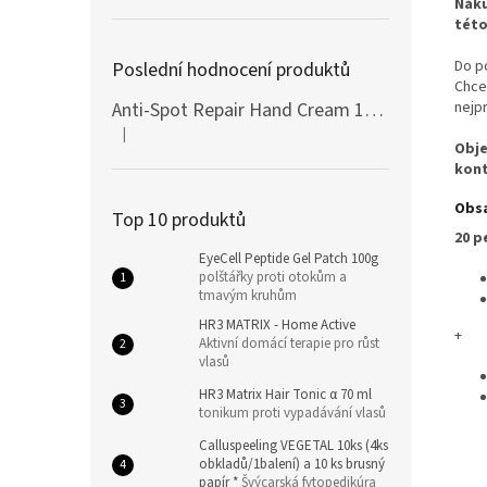
Náku
této
Do p
Poslední hodnocení produktů
Chce
nejp
Anti-Spot Repair Hand Cream 100ml Botanic SPA
|
Hodnocení produktu je 5 z 5 hvězdiček.
Obje
kont
Obsa
Top 10 produktů
20 p
EyeCell Peptide Gel Patch 100g
polštářky proti otokům a
tmavým kruhům
HR3 MATRIX - Home Active
+
Aktivní domácí terapie pro růst
vlasů
HR3 Matrix Hair Tonic α 70 ml
tonikum proti vypadávání vlasů
Calluspeeling VEGETAL 10ks (4ks
obkladů/1balení) a 10 ks brusný
papír *
Švýcarská fytopedikúra