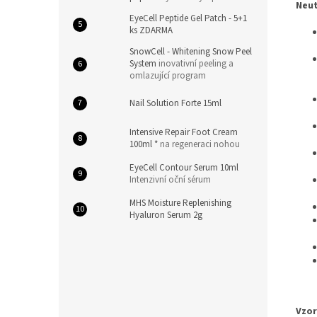
Neut
EyeCell Peptide Gel Patch - 5+1
ks ZDARMA
SnowCell - Whitening Snow Peel
System
inovativní peeling a
omlazující program
Nail Solution Forte 15ml
Intensive Repair Foot Cream
100ml *
na regeneraci nohou
EyeCell Contour Serum 10ml
Intenzivní oční sérum
MHS Moisture Replenishing
Hyaluron Serum 2g
Vzo