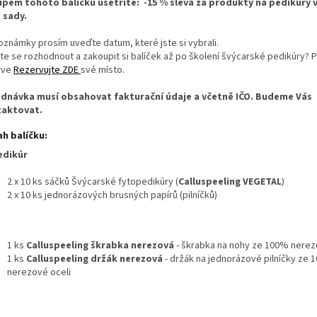
pem tohoto balíčku ušetříte: -15 % sleva za produkty na pedikúry 
 sady.
oznámky prosím uveďte datum, které jste si vybrali.
te se rozhodnout a zakoupit si balíček až po školení švýcarské pedikúry? P
rve
Rezervujte ZDE
své místo.
dnávka musí obsahovat fakturační údaje a včetně IČO. Budeme Vás
aktovat.
h balíčku:
edikúr
2 x 10 ks sáčků Švýcarské fytopedikúry (
Calluspeeling VEGETAL
)
2 x 10 ks jednorázových brusných papírů (pilníčků)
1 ks
Calluspeeling škrabka nerezová
- škrabka na nohy ze 100% nerez
1 ks
Calluspeeling držák nerezová
- držák na jednorázové pilníčky ze
nerezové oceli