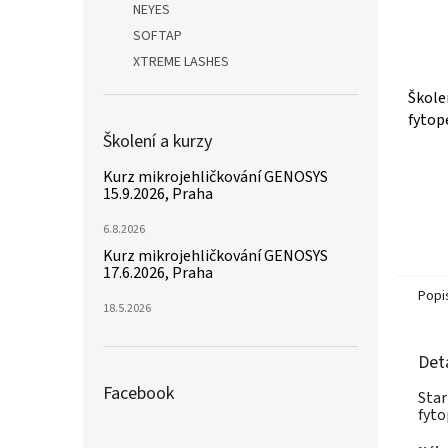
NEYES
SOFTAP
XTREME LASHES
Škole
fytop
Školení a kurzy
popla
Průmě
Kurz mikrojehličkování GENOSYS
hodno
15.9.2026, Praha
produ
je
6.8.2026
4,3
Kurz mikrojehličkování GENOSYS
z
17.6.2026, Praha
5
Popi
hvězdi
18.5.2026
Det
Facebook
Star
fyto