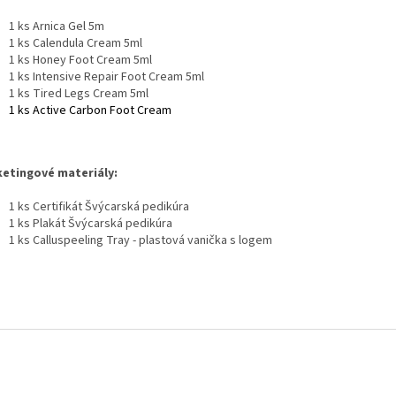
1 ks Arnica Gel 5m
1 ks Calendula Cream 5ml
1 ks Honey Foot Cream 5ml
1 ks Intensive Repair Foot Cream 5ml
1 ks Tired Legs Cream 5ml
1 ks Active Carbon Foot Cream
etingové materiály:
1 ks Certifikát Švýcarská pedikúra
1 ks Plakát Švýcarská pedikúra
1 ks Calluspeeling Tray - plastová vanička s logem