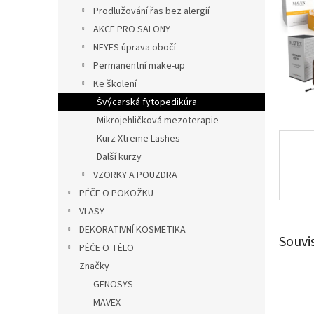
n
Prodlužování řas bez alergií
e
AKCE PRO SALONY
l
NEYES úprava obočí
Permanentní make-up
Ke školení
Švýcarská fytopedikúra
Mikrojehličková mezoterapie
Kurz Xtreme Lashes
Další kurzy
VZORKY A POUZDRA
PÉČE O POKOŽKU
VLASY
DEKORATIVNÍ KOSMETIKA
Souvi
PÉČE O TĚLO
Značky
GENOSYS
MAVEX