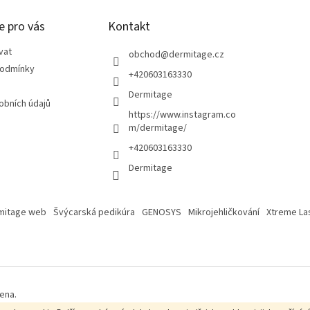
e pro vás
Kontakt
vat
obchod
@
dermitage.cz
podmínky
+420603163330
Dermitage
obních údajů
https://www.instagram.co
m/dermitage/
+420603163330
Dermitage
mitage web
Švýcarská pedikúra
GENOSYS
Mikrojehličkování
Xtreme La
ena.