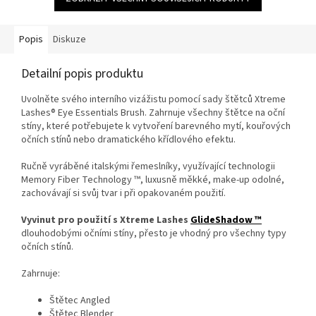
hvězdiček.
Popis
Diskuze
Detailní popis produktu
Uvolněte svého interního vizážistu pomocí sady štětců Xtreme
Lashes® Eye Essentials Brush. Zahrnuje všechny štětce na oční
stíny, které potřebujete k vytvoření barevného mytí, kouřových
očních stínů nebo dramatického křídlového efektu.
Ručně vyráběné italskými řemeslníky, využívající technologii
Memory Fiber Technology ™, luxusně měkké, make-up odolné,
zachovávají si svůj tvar i při opakovaném použití.
Vyvinut pro použití s Xtreme Lashes
GlideShadow ™
dlouhodobými očními stíny, přesto je vhodný pro všechny typy
očních stínů.
Zahrnuje:
Štětec Angled
Štětec Blender