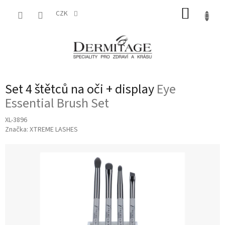
Přejít
NÁKUP
na
CZK
obsah
KOŠÍK
Set 4 štětců na oči + display
Eye
Essential Brush Set
XL-3896
Značka:
XTREME LASHES