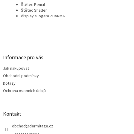
Štětec Pencil
Štětec Shader
display s logem ZDARMA
Z
á
p
a
Informace pro vás
t
Jak nakupovat
í
Obchodní podmínky
Dotazy
Ochrana osobních údajů
Kontakt
obchod
@
dermitage.cz