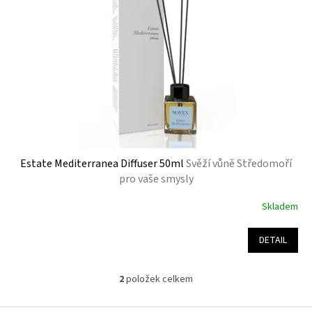
Estate Mediterranea Diffuser 50ml
Svěží vůně Středomoří
pro vaše smysly
Skladem
Průměrné
hodnocení
produktu
DETAIL
je
5,0
z
2
položek celkem
O
5
v
hvězdiček.
l