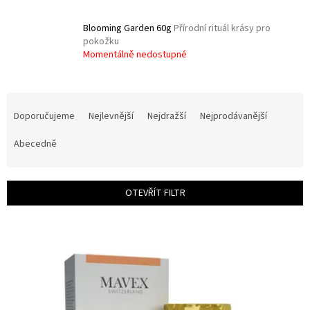
Blooming Garden 60g
Přírodní rituál krásy pro
pokožku
Momentálně nedostupné
Ř
a
Doporučujeme
Nejlevnější
Nejdražší
Nejprodávanější
z
e
Abecedně
n
í
p
OTEVŘÍT FILTR
r
o
V
d
ý
u
p
k
i
t
s
ů
p