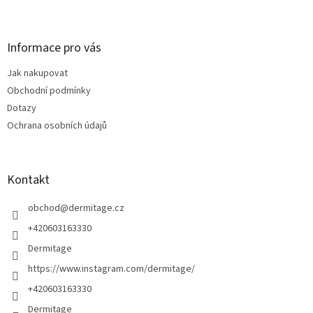
Z
á
á
d
p
a
a
Informace pro vás
c
t
í
Jak nakupovat
í
p
Obchodní podmínky
r
v
Dotazy
k
Ochrana osobních údajů
y
v
ý
p
Kontakt
i
s
obchod
@
dermitage.cz
u
+420603163330
Dermitage
https://www.instagram.com/dermitage/
+420603163330
Dermitage