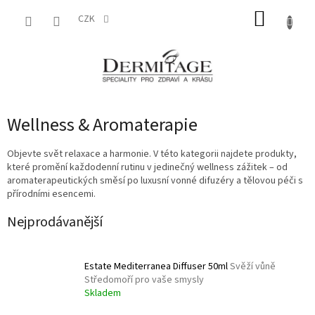
Přejít
NÁKUP
na
CZK
obsah
KOŠÍK
Wellness & Aromaterapie
Objevte svět relaxace a harmonie. V této kategorii najdete produkty,
které promění každodenní rutinu v jedinečný wellness zážitek – od
aromaterapeutických směsí po luxusní vonné difuzéry a tělovou péči s
přírodními esencemi.
Nejprodávanější
Estate Mediterranea Diffuser 50ml
Svěží vůně
Středomoří pro vaše smysly
Skladem