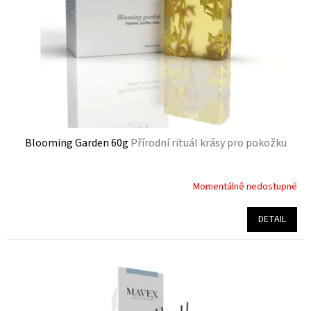
r
o
d
u
k
t
ů
Blooming Garden 60g
Přírodní rituál krásy pro pokožku
Momentálně nedostupné
Průměrné
hodnocení
produktu
DETAIL
je
4,3
z
5
hvězdiček.