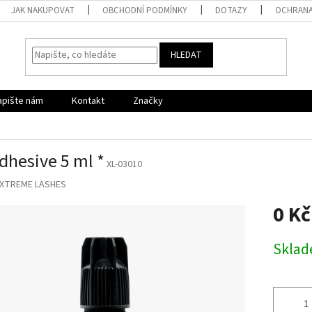
JAK NAKUPOVAT
OBCHODNÍ PODMÍNKY
DOTAZY
OCHRANA
HLEDAT
apište nám
Kontakt
Značky
dhesive 5 ml *
XL-03010
XTREME LASHES
0 Kč
Měrná
Skla
cena: