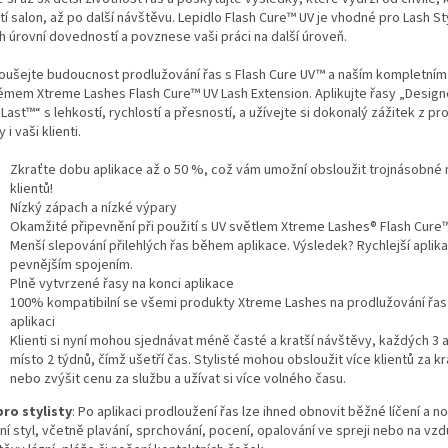
í salon, až po další návštěvu. Lepidlo Flash Cure™ UV je vhodné pro Lash St
h úrovní dovedností a povznese vaši práci na další úroveň.
oušejte budoucnost prodlužování řas s Flash Cure UV™ a naším kompletním
émem Xtreme Lashes Flash Cure™ UV Lash Extension. Aplikujte řasy „Design
Last™“ s lehkostí, rychlostí a přesností, a užívejte si dokonalý zážitek z pr
y i vaši klienti.
Zkraťte dobu aplikace až o 50 %, což vám umožní obsloužit trojnásobné
klientů!
Nízký zápach a nízké výpary
Okamžité připevnění při použití s UV světlem Xtreme Lashes® Flash Cure
Menší slepování přilehlých řas během aplikace. Výsledek? Rychlejší aplik
pevnějším spojením.
Plně vytvrzené řasy na konci aplikace
100% kompatibilní se všemi produkty Xtreme Lashes na prodlužování řas
aplikaci
Klienti si nyní mohou sjednávat méně časté a kratší návštěvy, každých 3 
místo 2 týdnů, čímž ušetří čas. Stylisté mohou obsloužit více klientů za kr
nebo zvýšit cenu za službu a užívat si více volného času.
pro stylisty
: Po aplikaci prodloužení řas lze ihned obnovit běžné líčení a n
ní styl, včetně plavání, sprchování, pocení, opalování ve spreji nebo na vzd