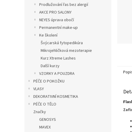
n
Prodlužování řas bez alergií
e
AKCE PRO SALONY
l
NEYES úprava obočí
Permanentní make-up
Ke školení
Švýcarská fytopedikúra
Mikrojehličková mezoterapie
Kurz Xtreme Lashes
Další kurzy
Popi
VZORKY A POUZDRA
PÉČE O POKOŽKU
VLASY
Det
DEKORATIVNÍ KOSMETIKA
Flas
PÉČE O TĚLO
Zafi
Značky
GENOSYS
MAVEX