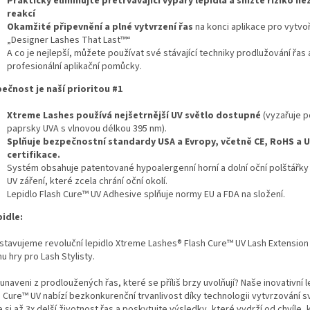
Prakticky eliminujte přetrvávající výpary lepidla a snižte riziko n
reakcí
Okamžité připevnění a plné vytvrzení řas
na konci aplikace pro vytvo
„Designer Lashes That Last™“
A co je nejlepší, můžete používat své stávající techniky prodlužování řas 
profesionální aplikační pomůcky.
ečnost je naší prioritou #1
Xtreme Lashes používá nejšetrnější UV světlo dostupné
(vyzařuje 
paprsky UVA s vlnovou délkou 395 nm).
Splňuje bezpečnostní standardy USA a Evropy, včetně CE, RoHS a 
certifikace.
Systém obsahuje patentované hypoalergenní horní a dolní oční polštářky 
UV záření, které zcela chrání oční okolí.
Lepidlo Flash Cure™ UV Adhesive splňuje normy EU a FDA na složení.
pidle:
stavujeme revoluční lepidlo Xtreme Lashes® Flash Cure™ UV Lash Extension
 hry pro Lash Stylisty.
unaveni z prodloužených řas, které se příliš brzy uvolňují? Naše inovativní l
h Cure™ UV nabízí bezkonkurenční trvanlivost díky technologii vytvrzování s
e si až 3x delší životnost řas a poskytujte výsledky, které vydrží od chvíle, 