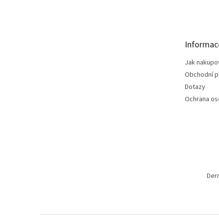
á
p
a
t
Informac
í
Jak nakupo
Obchodní 
Dotazy
Ochrana os
Der