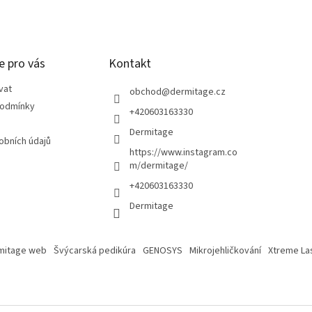
e pro vás
Kontakt
vat
obchod
@
dermitage.cz
podmínky
+420603163330
Dermitage
obních údajů
https://www.instagram.co
m/dermitage/
+420603163330
Dermitage
mitage web
Švýcarská pedikúra
GENOSYS
Mikrojehličkování
Xtreme La