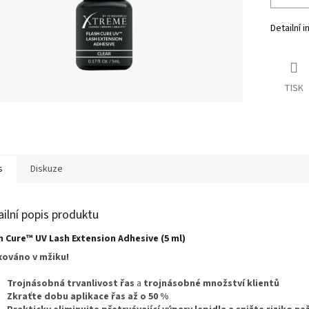
Detailní 
TISK
s
Diskuze
ailní popis produktu
h Cure™ UV Lash Extension Adhesive (5 ml)
xováno v mžiku!
Trojnásobná trvanlivost řas
a
trojnásobné množství klientů
Zkraťte dobu aplikace řas až o 50 %