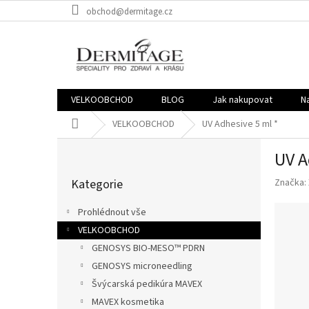
Přejít
obchod@dermitage.cz
na
obsah
VELKOOBCHOD
BLOG
Jak nakupovat
N
Domů
VELKOOBCHOD
UV Adhesive 5 ml *
P
UV A
o
Přeskočit
s
Kategorie
Značka:
kategorie
t
r
Prohlédnout vše
a
VELKOOBCHOD
n
GENOSYS BIO-MESO™ PDRN
n
í
GENOSYS microneedling
p
Švýcarská pedikúra MAVEX
a
MAVEX kosmetika