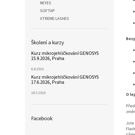
NEYES
SOFTAP
XTREME LASHES
Bezp
Školení a kurzy
Kurz mikrojehličkování GENOSYS
15.9.2026, Praha
6.8.2026
Kurz mikrojehličkování GENOSYS
17.6.2026, Praha
18.5.2026
O le
Před
změnu
Facebook
Jste 
Flas
Užijt