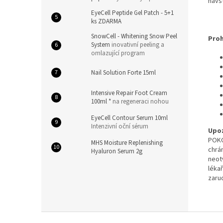
návšt
EyeCell Peptide Gel Patch - 5+1
ks ZDARMA
SnowCell - Whitening Snow Peel
Proh
System
inovativní peeling a
omlazující program
Nail Solution Forte 15ml
Intensive Repair Foot Cream
100ml *
na regeneraci nohou
EyeCell Contour Serum 10ml
Intenzivní oční sérum
Upoz
POKO
MHS Moisture Replenishing
chrá
Hyaluron Serum 2g
neot
léka
zaru
Z