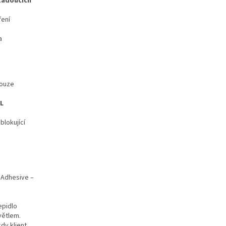
ežádoucích
ření
a
pouze
UL
blokující
 Adhesive –
epidlo
větlem.
kdy klient