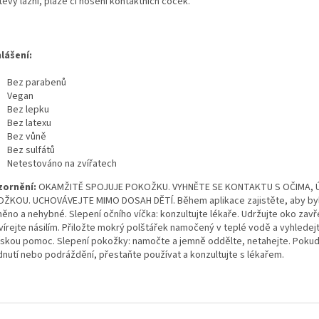
ěvy lázní, pláže či nošení kontaktních čoček.
lášení:
Bez parabenů
Vegan
Bez lepku
Bez latexu
Bez vůně
Bez sulfátů
Netestováno na zvířatech
ornění:
OKAMŽITĚ SPOJUJE POKOŽKU. VYHNĚTE SE KONTAKTU S OČIMA, 
ŽKOU. UCHOVÁVEJTE MIMO DOSAH DĚTÍ. Během aplikace zajistěte, aby by
něno a nehybné. Slepení očního víčka: konzultujte lékaře. Udržujte oko zavř
vírejte násilím. Přiložte mokrý polštářek namočený v teplé vodě a vyhledej
řskou pomoc. Slepení pokožky: namočte a jemně oddělte, netahejte. Pokud
dnutí nebo podráždění, přestaňte používat a konzultujte s lékařem.