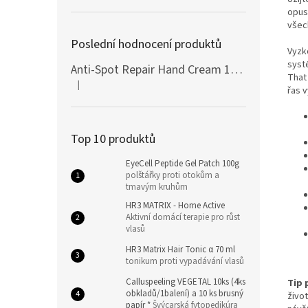
opust
všec
Poslední hodnocení produktů
Vyzk
syst
Anti-Spot Repair Hand Cream 100ml Botanic SPA
That 
|
Hodnocení produktu je 5 z 5 hvězdiček.
řas v
Top 10 produktů
EyeCell Peptide Gel Patch 100g
polštářky proti otokům a
tmavým kruhům
HR3 MATRIX - Home Active
Aktivní domácí terapie pro růst
vlasů
HR3 Matrix Hair Tonic α 70 ml
tonikum proti vypadávání vlasů
Calluspeeling VEGETAL 10ks (4ks
Tip 
obkladů/1balení) a 10 ks brusný
život
papír *
Švýcarská fytopedikúra