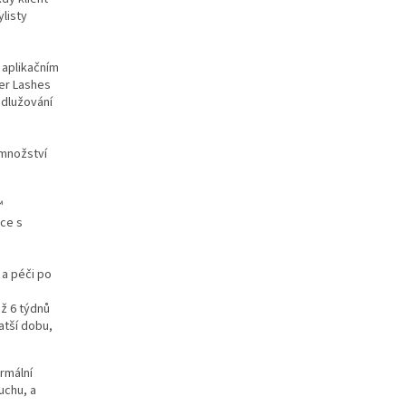
ylisty
 aplikačním
er Lashes
odlužování
 množství
™
ace s
 a péči po
až 6 týdnů
atší dobu,
ormální
uchu, a