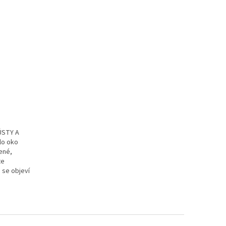
ÚSTY A
lo oko
ené,
te
 se objeví