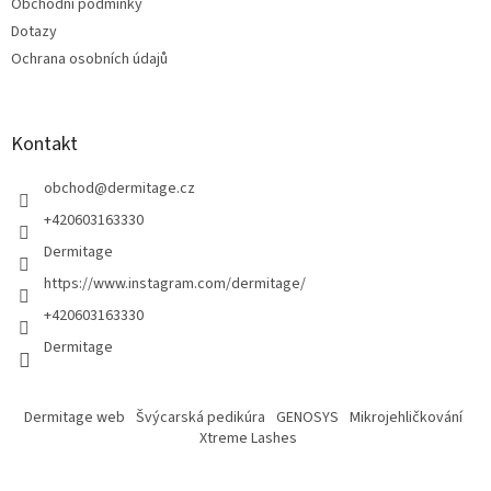
Obchodní podmínky
Dotazy
Ochrana osobních údajů
Kontakt
obchod
@
dermitage.cz
+420603163330
Dermitage
https://www.instagram.com/dermitage/
+420603163330
Dermitage
Dermitage web
Švýcarská pedikúra
GENOSYS
Mikrojehličkování
Xtreme Lashes