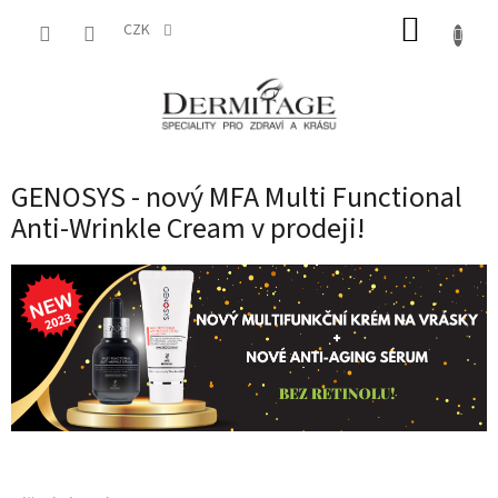
Přejít
NÁKUP
na
CZK
obsah
KOŠÍK
GENOSYS - nový MFA Multi Functional
Anti-Wrinkle Cream v prodeji!