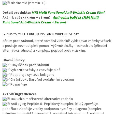
Niacinamid (Vitamin B3)
Detail produktu:
MFA Multi Functional Anti-Wrinkle Cream 50ml
Akční balíček (krém + sérum):
Anti-aging balíček (MFA Multi
Functional Anti-Wrinkle Cream + Serum)
GENOSYS MULTI FUNCTIONAL ANTI-WRINKLE SERUM
sérum proti stárnutí, které pomáhá viditelně vyhlazovat známky vrásek
a posiluje pevnost pleti pomocí výživné složky – bakuchiolu (přírodní
alternativa retinolu) a komplexu peptidů proti vráskám.
Hlavní účinky:
Silný účinek proti stárnutí
Vyhlazuje vrásky a zpevňuje pleť
Podporuje syntézu kolagenu
Chrání pokožku před oxidativním stresem
Rozjasňuje
Aktivní ingredience:
Bakuchiol = přirozená alternativa retinolu
Anti-aging Peptide 6 : Peptidový komplex, který zpevňuje
pokožku a zlepšuje vrásky podporou syntézy kolagenu (komplex
palmitoyl tripeptid-5, dipeptid-2, palmitoyl tetrapeptid-7, palmitoyl