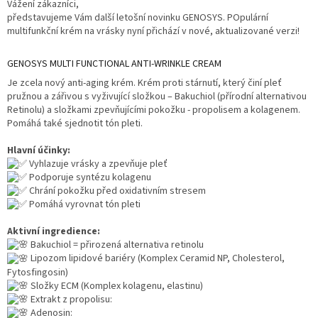
Vážení zákazníci,
představujeme Vám další letošní novinku GENOSYS. POpulární
multifunkční krém na vrásky nyní přichází v nové, aktualizované verzi!
GENOSYS MULTI FUNCTIONAL ANTI-WRINKLE CREAM
Je zcela nový anti-aging krém. Krém proti stárnutí, který činí pleť
pružnou a zářivou s vyživující složkou – Bakuchiol (přírodní alternativou
Retinolu) a složkami zpevňujícími pokožku - propolisem a kolagenem.
Pomáhá také sjednotit tón pleti.
Hlavní účinky:
Vyhlazuje vrásky a zpevňuje pleť
Podporuje syntézu kolagenu
Chrání pokožku před oxidativním stresem
Pomáhá vyrovnat tón pleti
Aktivní ingredience:
Bakuchiol = přirozená alternativa retinolu
Lipozom lipidové bariéry (Komplex Ceramid NP, Cholesterol,
Fytosfingosin)
Složky ECM (Komplex kolagenu, elastinu)
Extrakt z propolisu:
Adenosin: