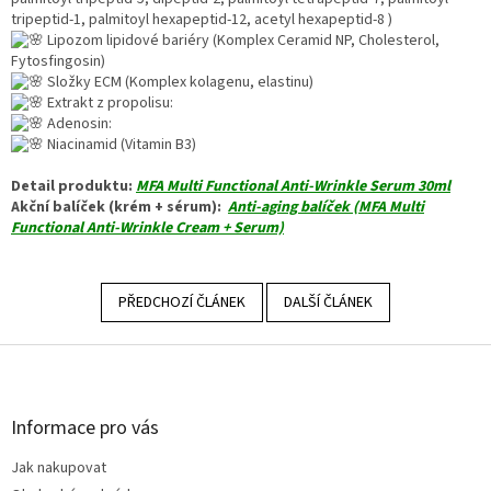
tripeptid-1, palmitoyl hexapeptid-12, acetyl hexapeptid-8 )
Lipozom lipidové bariéry (Komplex Ceramid NP, Cholesterol,
Fytosfingosin)
Složky ECM (Komplex kolagenu, elastinu)
Extrakt z propolisu:
Adenosin:
Niacinamid (Vitamin B3)
Detail produktu:
MFA Multi Functional Anti-Wrinkle Serum 30ml
Akční balíček (krém + sérum):
Anti-aging balíček (MFA Multi
Functional Anti-Wrinkle Cream + Serum)
PŘEDCHOZÍ ČLÁNEK
DALŠÍ ČLÁNEK
Z
á
p
a
Informace pro vás
t
Jak nakupovat
í