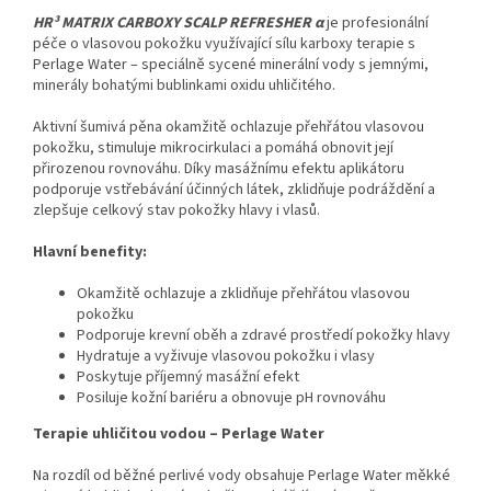
HR³ MATRIX CARBOXY SCALP REFRESHER α
je profesionální
péče o vlasovou pokožku využívající sílu karboxy terapie s
Perlage Water – speciálně sycené minerální vody s jemnými,
minerály bohatými bublinkami oxidu uhličitého.
Aktivní šumivá pěna okamžitě ochlazuje přehřátou vlasovou
pokožku, stimuluje mikrocirkulaci a pomáhá obnovit její
přirozenou rovnováhu. Díky masážnímu efektu aplikátoru
podporuje vstřebávání účinných látek, zklidňuje podráždění a
zlepšuje celkový stav pokožky hlavy i vlasů.
Hlavní benefity:
Okamžitě ochlazuje a zklidňuje přehřátou vlasovou
pokožku
Podporuje krevní oběh a zdravé prostředí pokožky hlavy
Hydratuje a vyživuje vlasovou pokožku i vlasy
Poskytuje příjemný masážní efekt
Posiluje kožní bariéru a obnovuje pH rovnováhu
Terapie uhličitou vodou – Perlage Water
Na rozdíl od běžné perlivé vody obsahuje Perlage Water měkké