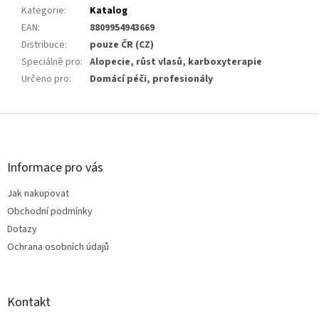
Kategorie
:
Katalog
EAN
:
8809954943669
Distribuce
:
pouze ČR (CZ)
Speciálně pro
:
Alopecie, růst vlasů, karboxyterapie
Určeno pro
:
Domácí péči, profesionály
Z
á
p
a
Informace pro vás
t
Jak nakupovat
í
Obchodní podmínky
Dotazy
Ochrana osobních údajů
Kontakt