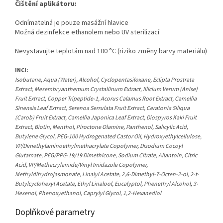
Čištění aplikátoru:
Odnímatelná je pouze masážní hlavice
Možná dezinfekce ethanolem nebo UV sterilizací
Nevystavujte teplotám nad 100 °C (riziko změny barvy materiálu)
INCI:
Isobutane, Aqua (Water), Alcohol, Cyclopentasiloxane, Eclipta Prostrata
Extract, Mesembryanthemum Crystallinum Extract, Illicium Verum (Anise)
Fruit Extract, Copper Tripeptide-1, Acorus Calamus Root Extract, Camellia
Sinensis Leaf Extract, Serenoa Serrulata Fruit Extract, Ceratonia Siliqua
(Carob) Fruit Extract, Camellia Japonica Leaf Extract, Diospyros Kaki Fruit
Extract, Biotin, Menthol, Piroctone Olamine, Panthenol, Salicylic Acid,
Butylene Glycol, PEG-100 Hydrogenated Castor Oil, Hydroxyethylcellulose,
VP/Dimethylaminoethylmethacrylate Copolymer, Disodium Cocoyl
Glutamate, PEG/PPG-19/19 Dimethicone, Sodium Citrate, Allantoin, Citric
Acid, VP/Methacrylamide/Vinyl Imidazole Copolymer,
Methyldihydrojasmonate, Linalyl Acetate, 2,6-Dimethyl-7-Octen-2-ol, 2-t-
Butylcyclohexyl Acetate, Ethyl Linalool, Eucalyptol, Phenethyl Alcohol, 3-
Hexenol, Phenoxyethanol, Caprylyl Glycol, 1,2-Hexanediol
Doplňkové parametry