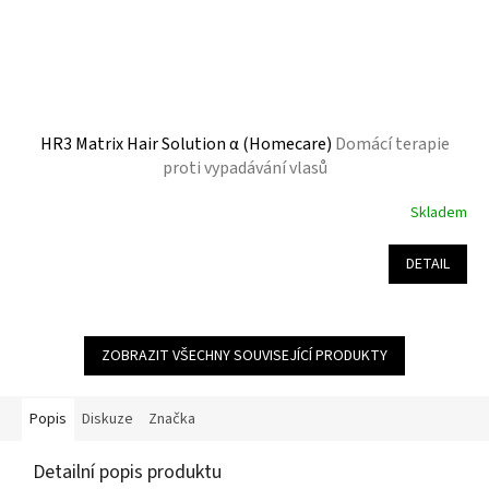
HR3 Matrix Hair Solution α (Homecare)
Domácí terapie
proti vypadávání vlasů
Skladem
Průměrné
hodnocení
produktu
DETAIL
je
5,0
z
5
ZOBRAZIT VŠECHNY SOUVISEJÍCÍ PRODUKTY
hvězdiček.
Popis
Diskuze
Značka
Detailní popis produktu