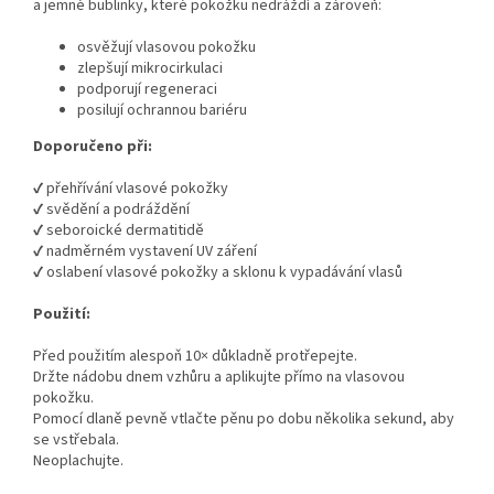
a jemné bublinky, které pokožku nedráždí a zároveň:
osvěžují vlasovou pokožku
zlepšují mikrocirkulaci
podporují regeneraci
posilují ochrannou bariéru
Doporučeno při:
✔ přehřívání vlasové pokožky
✔ svědění a podráždění
✔ seboroické dermatitidě
✔ nadměrném vystavení UV záření
✔ oslabení vlasové pokožky a sklonu k vypadávání vlasů
Použití:
Před použitím alespoň 10× důkladně protřepejte.
Držte nádobu dnem vzhůru a aplikujte přímo na vlasovou
pokožku.
Pomocí dlaně pevně vtlačte pěnu po dobu několika sekund, aby
se vstřebala.
Neoplachujte.