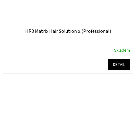
HR3 Matrix Hair Solution α (Professional)
Skladem
Průměrné
hodnocení
produktu
DETAIL
je
5,0
z
5
hvězdiček.