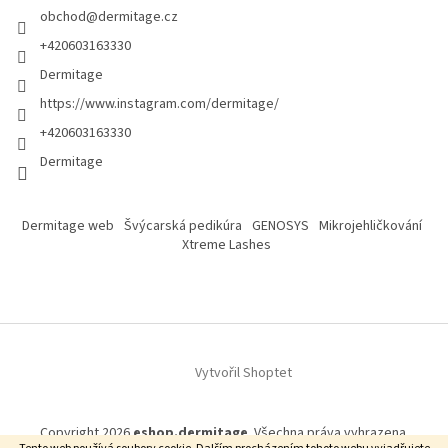
obchod
@
dermitage.cz
+420603163330
Dermitage
https://www.instagram.com/dermitage/
+420603163330
Dermitage
Dermitage web
Švýcarská pedikúra
GENOSYS
Mikrojehličkování
Xtreme Lashes
Vytvořil Shoptet
Copyright 2026
eshop.dermitage
. Všechna práva vyhrazena.