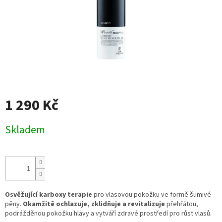
1 290 Kč
Měrná
Skladem
cena:
Osvěžující karboxy terapie
pro vlasovou pokožku ve formě šumivé
pěny.
Okamžitě ochlazuje, zklidňuje a revitalizuje
přehřátou,
podrážděnou pokožku hlavy a vytváří zdravé prostředí pro růst vlasů.