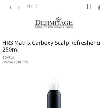
Přejít
NÁKUP
na
CZK
obsah
KOŠÍK
HR3 Matrix Carboxy Scalp Refresher α
250ml
GCHR14
Značka:
GENOSYS