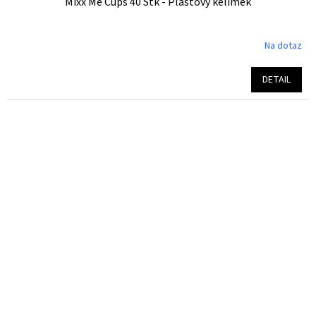
Mixx Me Cups 40 Stk - Plastový kelímek
Na dotaz
DETAIL