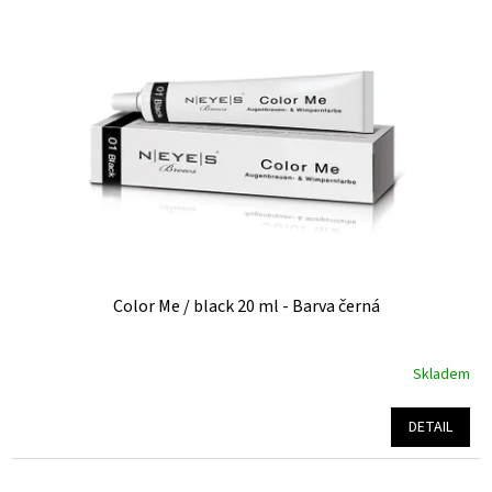
Color Me / black 20 ml - Barva černá
Skladem
Průměrné
hodnocení
produktu
DETAIL
je
5,0
z