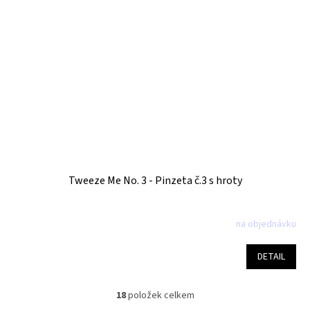
Tweeze Me No. 3 - Pinzeta č.3 s hroty
na objednávku
Průměrné
hodnocení
produktu
DETAIL
je
5,0
z
18
položek celkem
O
5