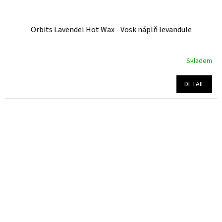
Orbits Lavendel Hot Wax - Vosk náplň levandule
Skladem
Průměrné
hodnocení
produktu
DETAIL
je
5,0
z
5
hvězdiček.