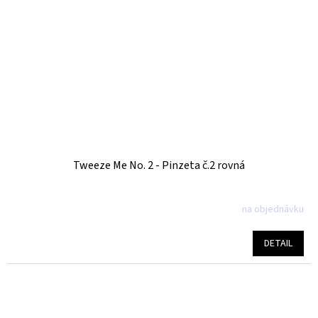
Tweeze Me No. 2 - Pinzeta č.2 rovná
na objednávku
Průměrné
hodnocení
produktu
DETAIL
je
5,0
z
5
hvězdiček.