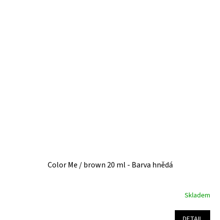
5,0
z
5
hvězdiček.
Color Me / brown 20 ml - Barva hnědá
Skladem
Průměrné
hodnocení
produktu
DETAIL