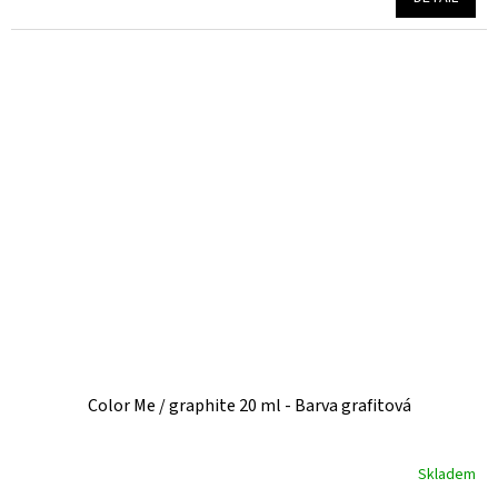
je
5,0
z
5
hvězdiček.
Color Me / graphite 20 ml - Barva grafitová
Skladem
Průměrné