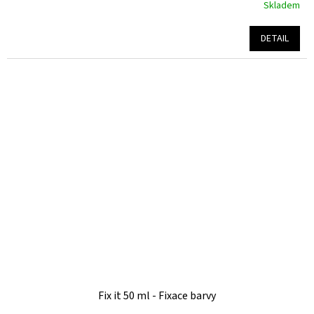
Skladem
Průměrné
hodnocení
produktu
DETAIL
je
5,0
z
5
hvězdiček.
Fix it 50 ml - Fixace barvy