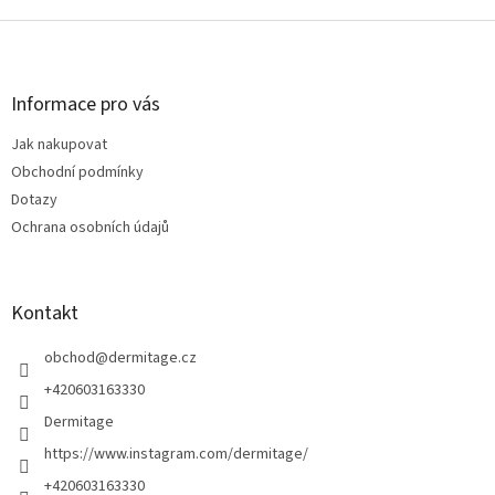
v
hvězdiček.
l
Z
á
á
d
p
a
a
Informace pro vás
c
t
í
Jak nakupovat
í
p
Obchodní podmínky
r
v
Dotazy
k
Ochrana osobních údajů
y
v
ý
p
Kontakt
i
s
obchod
@
dermitage.cz
u
+420603163330
Dermitage
https://www.instagram.com/dermitage/
+420603163330