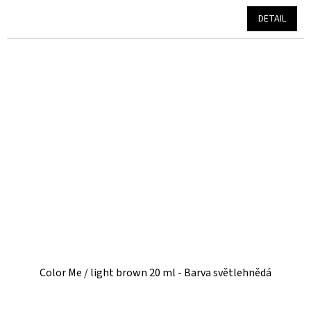
hodnocení
produktu
DETAIL
je
5,0
z
5
hvězdiček.
Color Me / light brown 20 ml - Barva světlehnědá