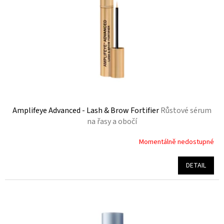
p
r
o
d
u
k
t
ů
Amplifeye Advanced - Lash & Brow Fortifier
Růstové sérum
na řasy a obočí
Momentálně nedostupné
Průměrné
hodnocení
produktu
DETAIL
je
4,6
z
5
hvězdiček.