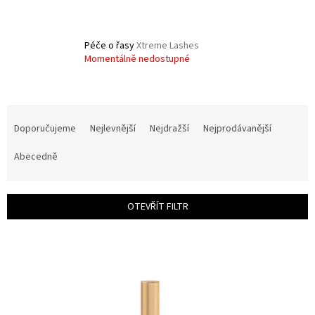
Péče o řasy
Xtreme Lashes
Momentálně nedostupné
Ř
a
Doporučujeme
Nejlevnější
Nejdražší
Nejprodávanější
z
e
Abecedně
n
í
p
OTEVŘÍT FILTR
r
o
V
d
ý
u
p
k
i
t
s
ů