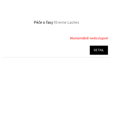
Péče o řasy
Xtreme Lashes
Momentálně nedostupné
Průměrné
hodnocení
produktu
DETAIL
je
4,5
z
5
hvězdiček.