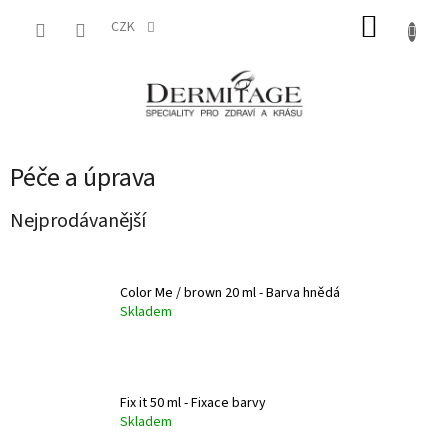
Přejít
NÁKUP
na
CZK
obsah
KOŠÍK
Péče a úprava
Nejprodávanější
Color Me / brown 20 ml - Barva hnědá
Skladem
Fix it 50 ml - Fixace barvy
Skladem