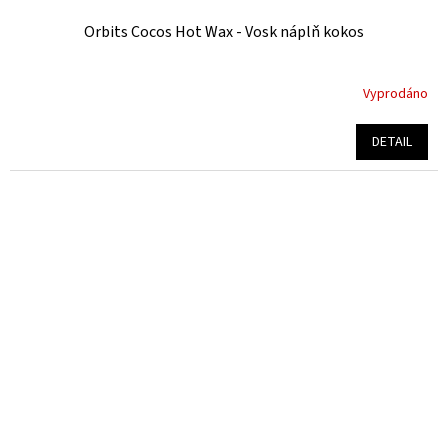
Orbits Cocos Hot Wax - Vosk náplň kokos
Vyprodáno
Průměrné
hodnocení
produktu
DETAIL
je
5,0
z
5
hvězdiček.