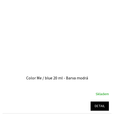
5
hvězdiček.
Color Me / blue 20 ml - Barva modrá
Skladem
Průměrné
hodnocení
produktu
DETAIL
je