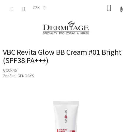
Přejít
NÁKUP
na
CZK
obsah
KOŠÍK
VBC Revita Glow BB Cream #01 Bright
(SPF38 PA+++)
GCCR46
Značka:
GENOSYS