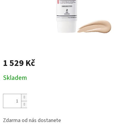
1 529 Kč
Měrná
Skladem
cena:
Zdarma od nás dostanete