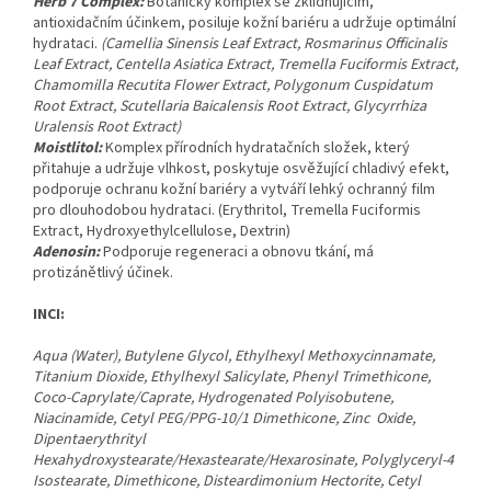
Herb 7 Complex:
Botanický komplex se zklidňujícím,
antioxidačním účinkem, posiluje kožní bariéru a udržuje optimální
hydrataci.
(Camellia Sinensis Leaf Extract, Rosmarinus Officinalis
Leaf Extract, Centella Asiatica Extract, Tremella Fuciformis Extract,
Chamomilla Recutita Flower Extract, Polygonum Cuspidatum
Root Extract, Scutellaria Baicalensis Root Extract, Glycyrrhiza
Uralensis Root Extract)
Moistlitol:
Komplex přírodních hydratačních složek, který
přitahuje a udržuje vlhkost, poskytuje osvěžující chladivý efekt,
podporuje ochranu kožní bariéry a vytváří lehký ochranný film
pro dlouhodobou hydrataci. (Erythritol, Tremella Fuciformis
Extract, Hydroxyethylcellulose, Dextrin)
Adenosin:
Podporuje regeneraci a obnovu tkání, má
protizánětlivý účinek.
INCI:
Aqua (Water), Butylene Glycol, Ethylhexyl Methoxycinnamate,
Titanium Dioxide, Ethylhexyl Salicylate, Phenyl Trimethicone,
Coco-Caprylate/Caprate, Hydrogenated Polyisobutene,
Niacinamide, Cetyl PEG/PPG-10/1 Dimethicone, Zinc Oxide,
Dipentaerythrityl
Hexahydroxystearate/Hexastearate/Hexarosinate, Polyglyceryl-4
Isostearate, Dimethicone, Disteardimonium Hectorite, Cetyl