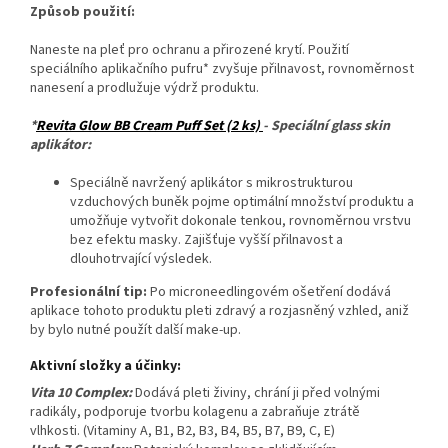
Způsob použití:
Naneste na pleť pro ochranu a přirozené krytí. Použití
speciálního aplikačního pufru* zvyšuje přilnavost, rovnoměrnost
nanesení a prodlužuje výdrž produktu.
*
Revita Glow BB Cream Puff Set (2 ks)
- Speciální glass skin
aplikátor:
Speciálně navržený aplikátor s mikrostrukturou
vzduchových buněk pojme optimální množství produktu a
umožňuje vytvořit dokonale tenkou, rovnoměrnou vrstvu
bez efektu masky. Zajišťuje vyšší přilnavost a
dlouhotrvající výsledek.
Profesionální tip:
Po microneedlingovém ošetření dodává
aplikace tohoto produktu pleti zdravý a rozjasněný vzhled, aniž
by bylo nutné použít další make-up.
Aktivní složky a účinky:
Vita 10 Complex:
Dodává pleti živiny, chrání ji před volnými
radikály, podporuje tvorbu kolagenu a zabraňuje ztrátě
vlhkosti. (Vitaminy A, B1, B2, B3, B4, B5, B7, B9, C, E)