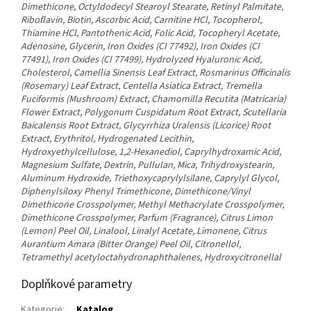
Dimethicone, Octyldodecyl Stearoyl Stearate, Retinyl Palmitate,
Riboflavin, Biotin, Ascorbic Acid, Carnitine HCl, Tocopherol,
Thiamine HCl, Pantothenic Acid, Folic Acid, Tocopheryl Acetate,
Adenosine, Glycerin, Iron Oxides (CI 77492), Iron Oxides (CI
77491), Iron Oxides (CI 77499), Hydrolyzed Hyaluronic Acid,
Cholesterol, Camellia Sinensis Leaf Extract, Rosmarinus Officinalis
(Rosemary) Leaf Extract, Centella Asiatica Extract, Tremella
Fuciformis (Mushroom) Extract, Chamomilla Recutita (Matricaria)
Flower Extract, Polygonum Cuspidatum Root Extract, Scutellaria
Baicalensis Root Extract, Glycyrrhiza Uralensis (Licorice) Root
Extract, Erythritol, Hydrogenated Lecithin,
Hydroxyethylcellulose, 1,2-Hexanediol, Caprylhydroxamic Acid,
Magnesium Sulfate, Dextrin, Pullulan, Mica, Trihydroxystearin,
Aluminum Hydroxide, Triethoxycaprylylsilane, Caprylyl Glycol,
Diphenylsiloxy Phenyl Trimethicone, Dimethicone/Vinyl
Dimethicone Crosspolymer, Methyl Methacrylate Crosspolymer,
Dimethicone Crosspolymer, Parfum (Fragrance), Citrus Limon
(Lemon) Peel Oil, Linalool, Linalyl Acetate, Limonene, Citrus
Aurantium Amara (Bitter Orange) Peel Oil, Citronellol,
Tetramethyl acetyloctahydronaphthalenes, Hydroxycitronellal
Doplňkové parametry
Kategorie
:
Katalog