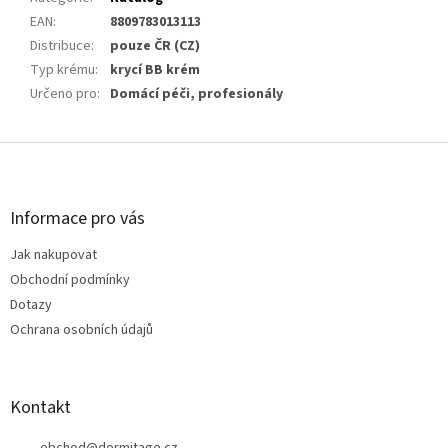
EAN
:
8809783013113
Distribuce
:
pouze ČR (CZ)
Typ krému
:
krycí BB krém
Určeno pro
:
Domácí péči, profesionály
Z
á
p
a
Informace pro vás
t
Jak nakupovat
í
Obchodní podmínky
Dotazy
Ochrana osobních údajů
Kontakt