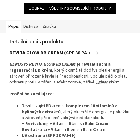
5
ZOBRAZIT VŠECHNY SOUVISEJÍCÍ PRODUKTY
hvězdiček.
Popis
Diskuze
Značka
Detailní popis produktu
REVITA GLOW BB CREAM (SPF 38 PA +++)
GENOSYS REVITA GLOW BB CREAM
je
revitalizační a
regenerační BB krém
, který okamžitě dodává pleti energii a
zároveň přirozeně kryje její nedokonalosti. Spojuje péči o pleť,
ochranu proti UV záření a efekt zdravé, zářivé
„glass skin“
.
Proč si ho zamilujete:
Revitalizující BB krém s
komplexem 10 vitamínů a
bylinných extraktů
, který okamžitě energizuje pokožku
a zároveň přirozeně zakrývá nedokonalosti.
▶
Revital
izing +
Vita
min
Bl
emish
B
alm
Cream
Revital
izující +
Vita
min
B
lemish
B
alm
C
ream
UV ochrana (SPF 38 PA+++)