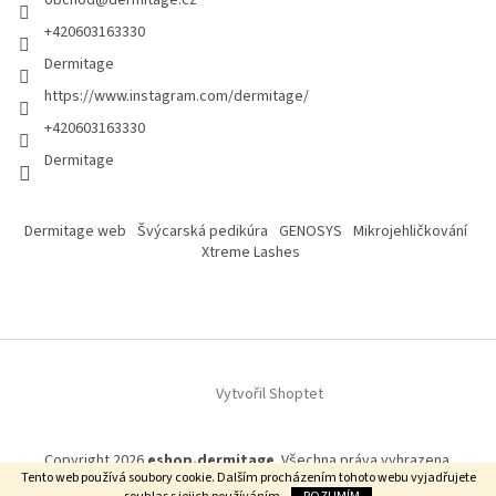
obchod
@
dermitage.cz
+420603163330
Dermitage
https://www.instagram.com/dermitage/
+420603163330
Dermitage
Dermitage web
Švýcarská pedikúra
GENOSYS
Mikrojehličkování
Xtreme Lashes
Vytvořil Shoptet
Copyright 2026
eshop.dermitage
. Všechna práva vyhrazena.
Tento web používá soubory cookie. Dalším procházením tohoto webu vyjadřujete