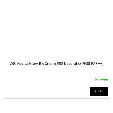
VBC Revita Glow BB Cream #02 Natural (SPF38 PA+++)
Skladem
Průměrné
hodnocení
produktu
DETAIL
je
5,0
z
5