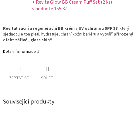
+ Revita Glow BB Cream Puff Set (2 ks)
v hodnotě 155 Kč
Revitalizační a regenerační BB krém
s
UV ochranou SPF 38
, který
sjednocuje tón pleti, hydratuje, chrání kožní bariéru a vytváří
přirozený
efekt zářivé „glass skin“.
Detailní informace
ZEPTAT SE
SDÍLET
Související produkty