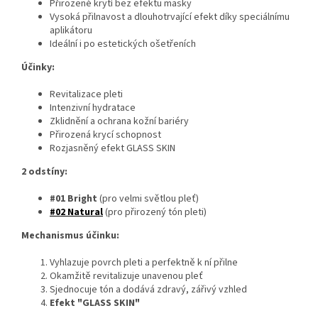
Přirozené krytí bez efektu masky
Vysoká přilnavost a dlouhotrvající efekt díky speciálnímu
aplikátoru
Ideální i po estetických ošetřeních
Účinky:
Revitalizace pleti
Intenzivní hydratace
Zklidnění a ochrana kožní bariéry
Přirozená krycí schopnost
Rozjasněný efekt GLASS SKIN
2 odstíny:
#01 Bright
(pro velmi světlou pleť)
#02 Natural
(pro přirozený tón pleti)
Mechanismus účinku:
Vyhlazuje povrch pleti a perfektně k ní přilne
Okamžitě revitalizuje unavenou pleť
Sjednocuje tón a dodává zdravý, zářivý vzhled
Efekt "GLASS SKIN"