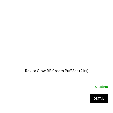
hvězdiček.
Revita Glow BB Cream Puff Set (2 ks)
Skladem
Průměrné
hodnocení
produktu
DETAIL
je
5,0
z