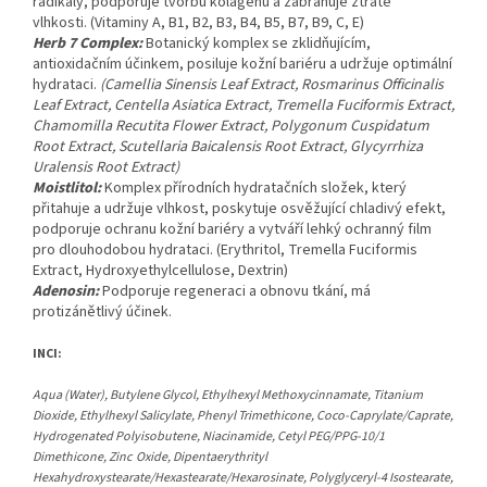
radikály, podporuje tvorbu kolagenu a zabraňuje ztrátě
vlhkosti. (Vitaminy A, B1, B2, B3, B4, B5, B7, B9, C, E)
Herb 7 Complex:
Botanický komplex se zklidňujícím,
antioxidačním účinkem, posiluje kožní bariéru a udržuje optimální
hydrataci.
(Camellia Sinensis Leaf Extract, Rosmarinus Officinalis
Leaf Extract, Centella Asiatica Extract, Tremella Fuciformis Extract,
Chamomilla Recutita Flower Extract, Polygonum Cuspidatum
Root Extract, Scutellaria Baicalensis Root Extract, Glycyrrhiza
Uralensis Root Extract)
Moistlitol:
Komplex přírodních hydratačních složek, který
přitahuje a udržuje vlhkost, poskytuje osvěžující chladivý efekt,
podporuje ochranu kožní bariéry a vytváří lehký ochranný film
pro dlouhodobou hydrataci. (Erythritol, Tremella Fuciformis
Extract, Hydroxyethylcellulose, Dextrin)
Adenosin:
Podporuje regeneraci a obnovu tkání, má
protizánětlivý účinek.
INCI:
Aqua (Water), Butylene Glycol, Ethylhexyl Methoxycinnamate, Titanium
Dioxide, Ethylhexyl Salicylate, Phenyl Trimethicone, Coco-Caprylate/Caprate,
Hydrogenated Polyisobutene, Niacinamide, Cetyl PEG/PPG-10/1
Dimethicone, Zinc Oxide, Dipentaerythrityl
Hexahydroxystearate/Hexastearate/Hexarosinate, Polyglyceryl-4 Isostearate,