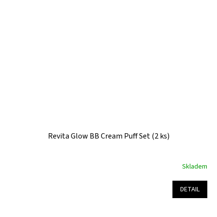
hvězdiček.
Revita Glow BB Cream Puff Set (2 ks)
Skladem
Průměrné
hodnocení
produktu
DETAIL
je
5,0
z