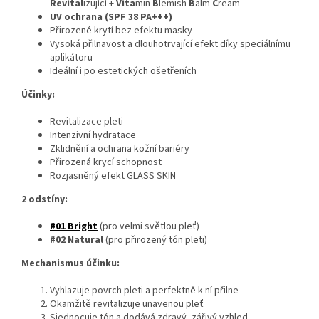
Revital
izující +
Vita
min
B
lemish
B
alm
C
ream
UV ochrana (SPF 38 PA+++)
Přirozené krytí bez efektu masky
Vysoká přilnavost a dlouhotrvající efekt díky speciálnímu
aplikátoru
Ideální i po estetických ošetřeních
Účinky:
Revitalizace pleti
Intenzivní hydratace
Zklidnění a ochrana kožní bariéry
Přirozená krycí schopnost
Rozjasněný efekt GLASS SKIN
2 odstíny:
#01 Bright
(pro velmi světlou pleť)
#02 Natural
(pro přirozený tón pleti)
Mechanismus účinku:
Vyhlazuje povrch pleti a perfektně k ní přilne
Okamžitě revitalizuje unavenou pleť
Sjednocuje tón a dodává zdravý, zářivý vzhled