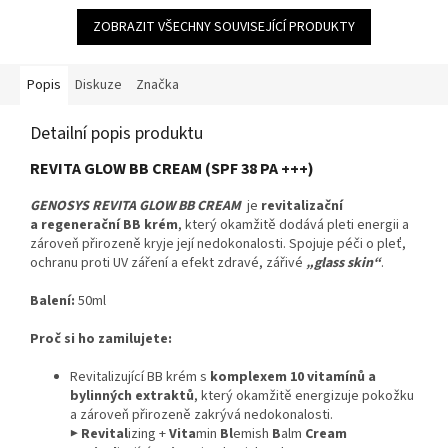
5
ZOBRAZIT VŠECHNY SOUVISEJÍCÍ PRODUKTY
hvězdiček.
Popis
Diskuze
Značka
Detailní popis produktu
REVITA GLOW BB CREAM (SPF 38 PA +++)
GENOSYS REVITA GLOW BB CREAM
je
revitalizační
a regenerační BB krém
, který okamžitě dodává pleti energii a
zároveň přirozeně kryje její nedokonalosti. Spojuje péči o pleť,
ochranu proti UV záření a efekt zdravé, zářivé
„glass skin“
.
Balení:
50ml
Proč si ho zamilujete:
Revitalizující BB krém s
komplexem 10 vitamínů a
bylinných extraktů
, který okamžitě energizuje pokožku
a zároveň přirozeně zakrývá nedokonalosti.
▶
Revital
izing +
Vita
min
Bl
emish
B
alm
Cream