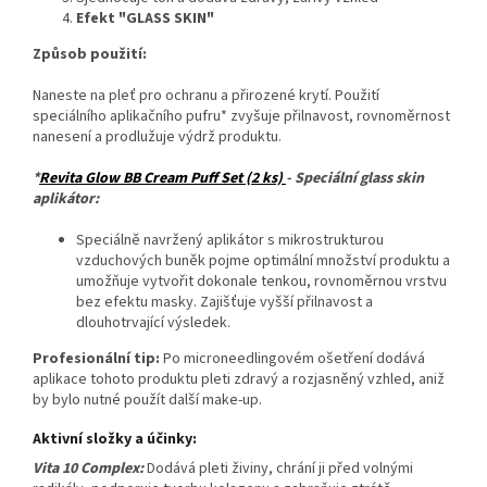
Efekt "GLASS SKIN"
Způsob použití:
Naneste na pleť pro ochranu a přirozené krytí. Použití
speciálního aplikačního pufru* zvyšuje přilnavost, rovnoměrnost
nanesení a prodlužuje výdrž produktu.
*
Revita Glow BB Cream Puff Set (2 ks)
- Speciální glass skin
aplikátor:
Speciálně navržený aplikátor s mikrostrukturou
vzduchových buněk pojme optimální množství produktu a
umožňuje vytvořit dokonale tenkou, rovnoměrnou vrstvu
bez efektu masky. Zajišťuje vyšší přilnavost a
dlouhotrvající výsledek.
Profesionální tip:
Po microneedlingovém ošetření dodává
aplikace tohoto produktu pleti zdravý a rozjasněný vzhled, aniž
by bylo nutné použít další make-up.
Aktivní složky a účinky:
Vita 10 Complex:
Dodává pleti živiny, chrání ji před volnými