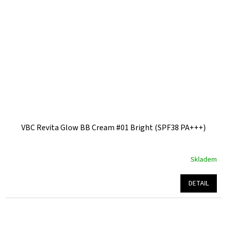
VBC Revita Glow BB Cream #01 Bright (SPF38 PA+++)
Skladem
Průměrné
hodnocení
produktu
DETAIL
je
5,0
z
5