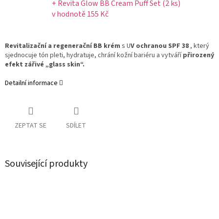
+ Revita Glow BB Cream Puff Set (2 ks)
v hodnotě 155 Kč
Revitalizační a regenerační BB krém
s U
V ochranou SPF 38
, který
sjednocuje tón pleti, hydratuje, chrání kožní bariéru a vytváří
přirozený
efekt zářivé „glass skin“.
Detailní informace
ZEPTAT SE
SDÍLET
Související produkty