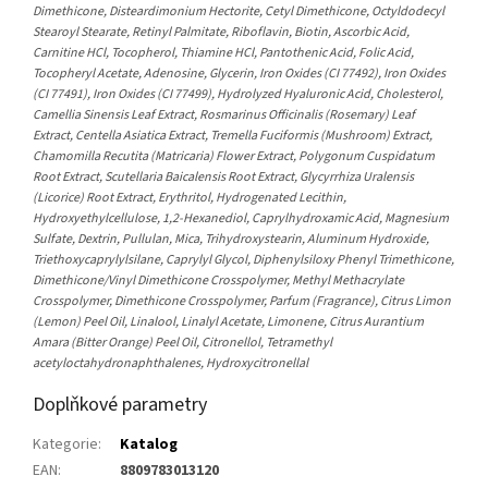
Dimethicone, Disteardimonium Hectorite, Cetyl Dimethicone, Octyldodecyl
Stearoyl Stearate, Retinyl Palmitate, Riboflavin, Biotin, Ascorbic Acid,
Carnitine HCl, Tocopherol, Thiamine HCl, Pantothenic Acid, Folic Acid,
Tocopheryl Acetate, Adenosine, Glycerin, Iron Oxides (CI 77492), Iron Oxides
(CI 77491), Iron Oxides (CI 77499), Hydrolyzed Hyaluronic Acid, Cholesterol,
Camellia Sinensis Leaf Extract, Rosmarinus Officinalis (Rosemary) Leaf
Extract, Centella Asiatica Extract, Tremella Fuciformis (Mushroom) Extract,
Chamomilla Recutita (Matricaria) Flower Extract, Polygonum Cuspidatum
Root Extract, Scutellaria Baicalensis Root Extract, Glycyrrhiza Uralensis
(Licorice) Root Extract, Erythritol, Hydrogenated Lecithin,
Hydroxyethylcellulose, 1,2-Hexanediol, Caprylhydroxamic Acid, Magnesium
Sulfate, Dextrin, Pullulan, Mica, Trihydroxystearin, Aluminum Hydroxide,
Triethoxycaprylylsilane, Caprylyl Glycol, Diphenylsiloxy Phenyl Trimethicone,
Dimethicone/Vinyl Dimethicone Crosspolymer, Methyl Methacrylate
Crosspolymer, Dimethicone Crosspolymer, Parfum (Fragrance), Citrus Limon
(Lemon) Peel Oil, Linalool, Linalyl Acetate, Limonene, Citrus Aurantium
Amara (Bitter Orange) Peel Oil, Citronellol, Tetramethyl
acetyloctahydronaphthalenes, Hydroxycitronellal
Doplňkové parametry
Kategorie
:
Katalog
EAN
:
8809783013120