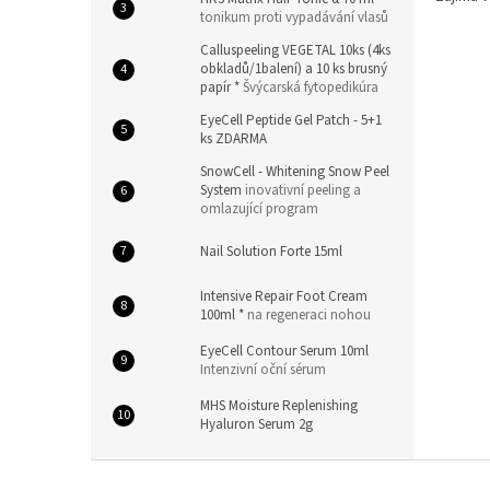
tonikum proti vypadávání vlasů
Calluspeeling VEGETAL 10ks (4ks
obkladů/1balení) a 10 ks brusný
papír *
Švýcarská fytopedikúra
EyeCell Peptide Gel Patch - 5+1
ks ZDARMA
SnowCell - Whitening Snow Peel
System
inovativní peeling a
omlazující program
Nail Solution Forte 15ml
Intensive Repair Foot Cream
100ml *
na regeneraci nohou
EyeCell Contour Serum 10ml
Intenzivní oční sérum
MHS Moisture Replenishing
Hyaluron Serum 2g
Z