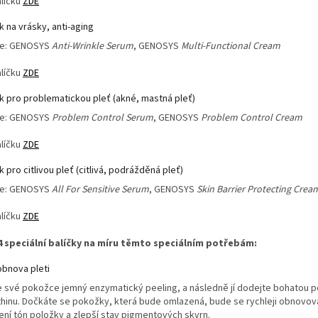
alíčku
ZDE
ek na vrásky, anti-aging
je: GENOSYS
Anti-Wrinkle Serum
, GENOSYS
Multi-Functional Cream
alíčku
ZDE
ek pro problematickou pleť (akné, mastná pleť)
je: GENOSYS
Problem Control Serum
, GENOSYS
Problem Control Cream
alíčku
ZDE
ek pro citlivou pleť (citlivá, podrážděná pleť)
je: GENOSYS
All For Sensitive Serum
, GENOSYS
Skin Barrier Protecting Crea
alíčku
ZDE
 4 speciální balíčky na míru těmto speciálním potřebám:
 obnova pleti
 své pokožce jemný enzymatický peeling, a následně jí dodejte bohatou porc
hinu. Dočkáte se pokožky, která bude omlazená, bude se rychleji obnovovat.
ní tón položky a zlepší stav pigmentových skvrn.