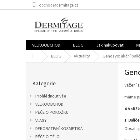
Přejít
obchod@dermitage.cz
na
obsah
VELKOOBCHOD
BLOG
Jak nakupovat
N
Domů
BLOG
Aktuality
Genosys: akční balíč
P
Geno
o
Přeskočit
s
Kategorie
kategorie
Vážení z
t
r
Prohlédnout vše
máme pro
a
VELKOOBCHOD
n
4 balíč
PÉČE O POKOŽKU
n
í
1. Balíč
VLASY
p
Obsahu
DEKORATIVNÍ KOSMETIKA
a
PÉČE O TĚLO