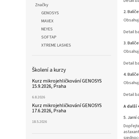
n
Detail b
Značky
e
2. Balíč
GENOSYS
l
Obsahu
MAVEX
NEYES
Detail b
SOFTAP
3. Balíč
XTREME LASHES
Obsahu
Detail b
Školení a kurzy
4. Balíč
Kurz mikrojehličkování GENOSYS
Obsahu
15.9.2026, Praha
Detail b
6.8.2026
Kurz mikrojehličkování GENOSYS
A další
17.6.2026, Praha
5. Jarní
18.5.2026
Dopřejte
astaxant
sjednoce