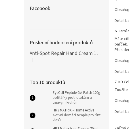
Facebook
Obsahu
Detail b
6. Jarní
Máte ci
Poslední hodnocení produktů
balíček.
Přes de
Anti-Spot Repair Hand Cream 100ml Botanic SPA
|
Obsahu
Hodnocení produktu je 5 z 5 hvězdiček.
Detail b
Top 10 produktů
7. ND Ce
Toužíte 
EyeCell Peptide Gel Patch 100g
polštářky proti otokům a
Obsahu
tmavým kruhům
HR3 MATRIX - Home Active
Detail b
Aktivní domácí terapie pro růst
vlasů
Zajímá V
HR3 Matrix Hair Tonic α 70 ml