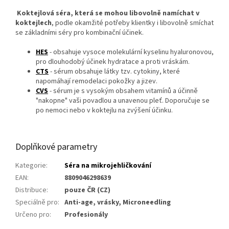
Koktejlová séra, která se mohou libovolně namíchat v
koktejlech
, podle okamžité potřeby klientky i libovolně smíchat
se základními séry pro kombinační účinek.
HES
- obsahuje vysoce molekulární kyselinu hyaluronovou,
pro dlouhodobý účinek hydratace a proti vráskám.
CTS
- sérum obsahuje látky tzv. cytokiny, které
napomáhají remodelaci pokožky a jizev.
CVS
- sérum je s vysokým obsahem vitamínů a účinně
"nakopne" vaši povadlou a unavenou pleť. Doporučuje se
po nemoci nebo v koktejlu na zvýšení účinku.
Doplňkové parametry
Kategorie
:
Séra na mikrojehličkování
EAN
:
8809046298639
Distribuce
:
pouze ČR (CZ)
Speciálně pro
:
Anti-age, vrásky, Microneedling
Určeno pro
:
Profesionály