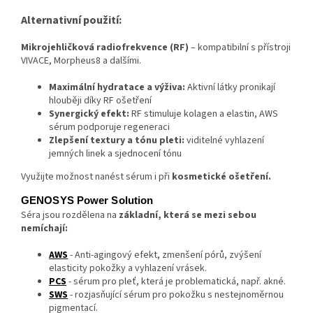
Alternativní použití:
Mikrojehličková radiofrekvence (RF)
– kompatibilní s přístroji
VIVACE, Morpheus8 a dalšími.
Maximální hydratace a výživa:
Aktivní látky pronikají
hlouběji díky RF ošetření
Synergický efekt:
RF stimuluje kolagen a elastin, AWS
sérum podporuje regeneraci
Zlepšení textury a tónu pleti:
viditelné vyhlazení
jemných linek a sjednocení tónu
Využijte možnost nanést sérum i při
kosmetické ošetření.
GENOSYS Power Solution
Séra jsou rozdělena na
základní, která se mezi sebou
nemíchají:
AWS
- Anti-agingový efekt, zmenšení pórů, zvýšení
elasticity pokožky a vyhlazení vrásek.
PCS
- sérum pro pleť, která je problematická, např. akné.
SWS
- rozjasňující sérum pro pokožku s nestejnoměrnou
pigmentací.