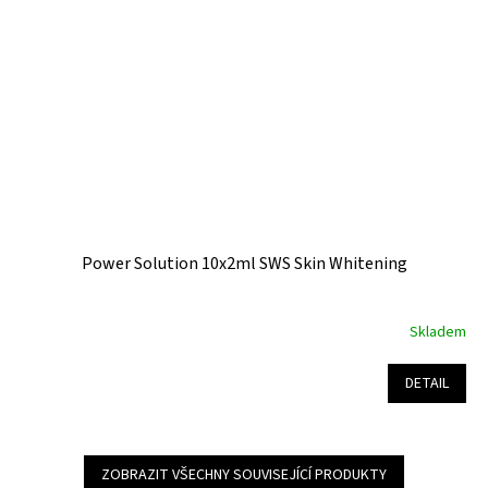
Power Solution 10x2ml SWS Skin Whitening
Skladem
Průměrné
hodnocení
produktu
DETAIL
je
5,0
z
5
ZOBRAZIT VŠECHNY SOUVISEJÍCÍ PRODUKTY
hvězdiček.