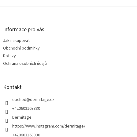
Z
á
p
a
Informace pro vás
t
Jak nakupovat
í
Obchodní podmínky
Dotazy
Ochrana osobních údajů
Kontakt
obchod
@
dermitage.cz
+420603163330
Dermitage
https://www.instagram.com/dermitage/
+420603163330