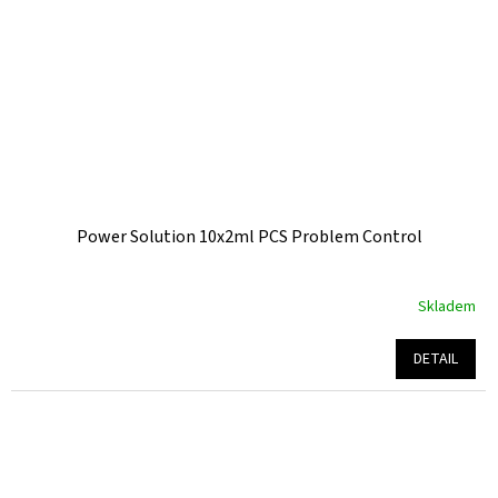
Power Solution 10x2ml PCS Problem Control
Skladem
Průměrné
hodnocení
produktu
DETAIL
je
5,0
z
5
hvězdiček.