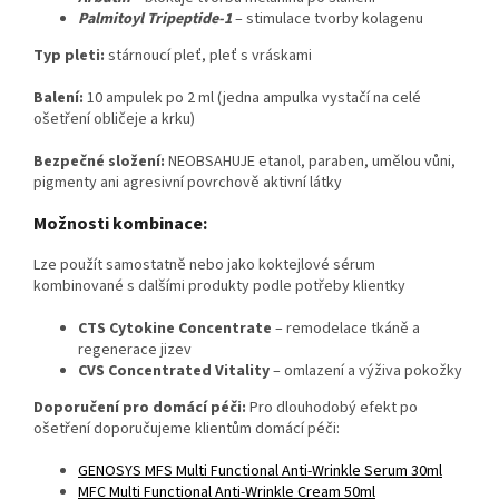
Palmitoyl Tripeptide-1
– stimulace tvorby kolagenu
Typ pleti:
stárnoucí pleť, pleť s vráskami
Balení:
10 ampulek po 2 ml (jedna ampulka vystačí na celé
ošetření obličeje a krku)
Bezpečné složení:
NEOBSAHUJE etanol, paraben, umělou vůni,
pigmenty ani agresivní povrchově aktivní látky
Možnosti kombinace:
Lze použít samostatně nebo jako koktejlové sérum
kombinované s dalšími produkty podle potřeby klientky
CTS Cytokine Concentrate
– remodelace tkáně a
regenerace jizev
CVS Concentrated Vitality
– omlazení a výživa pokožky
Doporučení pro domácí péči:
Pro dlouhodobý efekt po
ošetření doporučujeme klientům domácí péči:
GENOSYS MFS Multi Functional Anti-Wrinkle Serum 30ml
MFC Multi Functional Anti-Wrinkle Cream 50ml