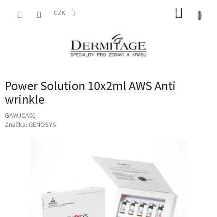
Přejít
NÁKUP
na
CZK
obsah
KOŠÍK
Power Solution 10x2ml AWS Anti
wrinkle
GAWJCA01
Značka:
GENOSYS