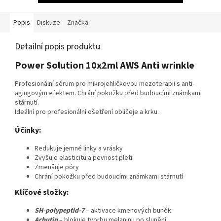
Popis
Diskuze
Značka
Detailní popis produktu
Power Solution 10x2ml AWS Anti wrinkle
Profesionální sérum pro mikrojehličkovou mezoterapii s anti-
agingovým efektem. Chrání pokožku před budoucími známkami
stárnutí.
Ideální pro profesionální ošetření obličeje a krku.
Účinky:
Redukuje jemné linky a vrásky
Zvyšuje elasticitu a pevnost pleti
Zmenšuje póry
Chrání pokožku před budoucími známkami stárnutí
Klíčové složky:
SH-polypeptid-7
– aktivace kmenových buněk
Arbutin
– blokuje tvorbu melaninu po slunění